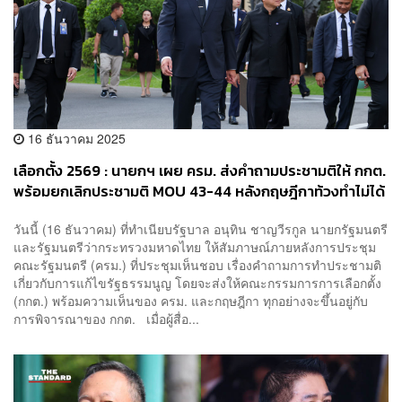
16 ธันวาคม 2025
เลือกตั้ง 2569 : นายกฯ เผย ครม. ส่งคำถามประชามติให้ กกต.
พร้อมยกเลิกประชามติ MOU 43-44 หลังกฤษฎีกาท้วงทำไม่ได้
ส่วนคนละครึ่งเฟส 2 ต้องรอรัฐบาลหน้า เหตุยุบสภาแล้วใช้งบ
วันนี้ (16 ธันวาคม) ที่ทำเนียบรัฐบาล อนุทิน ชาญวีรกูล นายกรัฐมนตรี
กลางไม่ได้
และรัฐมนตรีว่ากระทรวงมหาดไทย ให้สัมภาษณ์ภายหลังการประชุม
คณะรัฐมนตรี (ครม.) ที่ประชุมเห็นชอบ เรื่องคำถามการทำประชามติ
เกี่ยวกับการแก้ไขรัฐธรรมนูญ โดยจะส่งให้คณะกรรมการการเลือกตั้ง
(กกต.) พร้อมความเห็นของ ครม. และกฤษฎีกา ทุกอย่างจะขึ้นอยู่กับ
การพิจารณาของ กกต. เมื่อผู้สื่อ...