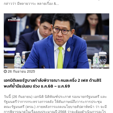
กล่าวว่า มีหลายวาระ หลายเรื่อง &...
26 กันยายน 2025
เอกนิติเผยรัฐบาลกำลังพิจารณา คนละครึ่ง 2 เฟส ด้านสิริ
พงศ์ย้ำมีแน่นอน ช่วง ธ.ค.68 – ม.ค.69
วันนี้ (26 กันยายน) เอกนิติ นิติทัณฑ์ประภาศ รองนายกรัฐมนตรี และ
รัฐมนตรีว่าการกระทรวงการคลัง ให้สัมภาษณ์ถึงวาระการประชุม
คณะรัฐมนตรี (ครม.) ภายหลังการแถลงนโยบายสัปดาห์หน้า ว่า จะมี
การพิจารณาดูในเรื่องงบประมาณปี 2568 ว่าจะต้องดำเนินการอะไร