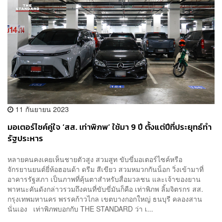
11 กันยายน 2023
มอเตอร์ไซค์คู่ใจ ‘สส. เท่าพิภพ’ ใช้มา 9 ปี ตั้งแต่ปีที่ประยุทธ์ทำ
รัฐประหาร
หลายคนคงเคยเห็นชายตัวสูง สวมสูท ขับขี่มอเตอร์ไซค์หรือ
จักรยานยนต์ยี่ห้อฮอนด้า ดรีม สีเขียว สวมหมวกกันน็อก วิ่งเข้ามาที่
อาคารรัฐสภา เป็นภาพที่คุ้นตาสำหรับสื่อมวลชน และเจ้าของยาน
พาหนะคันดังกล่าวรวมถึงคนที่ขับขี่มันก็คือ เท่าพิภพ ลิ้มจิตรกร สส.
กรุงเทพมหานคร พรรคก้าวไกล เขตบางกอกใหญ่ ธนบุรี คลองสาน
นั่นเอง เท่าพิภพบอกกับ THE STANDARD ว่า เ...