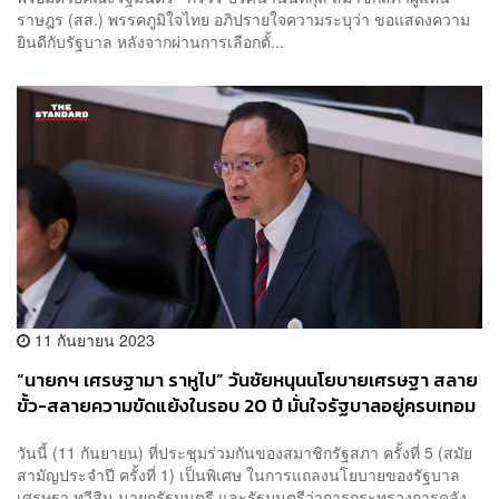
ราษฎร (สส.) พรรคภูมิใจไทย อภิปรายใจความระบุว่า ขอแสดงความ
ยินดีกับรัฐบาล หลังจากผ่านการเลือกตั้...
11 กันยายน 2023
“นายกฯ เศรษฐามา ราหูไป” วันชัยหนุนนโยบายเศรษฐา สลาย
ขั้ว-สลายความขัดแย้งในรอบ 20 ปี มั่นใจรัฐบาลอยู่ครบเทอม
วันนี้ (11 กันยายน) ที่ประชุมร่วมกันของสมาชิกรัฐสภา ครั้งที่ 5 (สมัย
สามัญประจำปี ครั้งที่ 1) เป็นพิเศษ ในการแถลงนโยบายของรัฐบาล
เศรษฐา ทวีสิน นายกรัฐมนตรี และรัฐมนตรีว่าการกระทรวงการคลัง