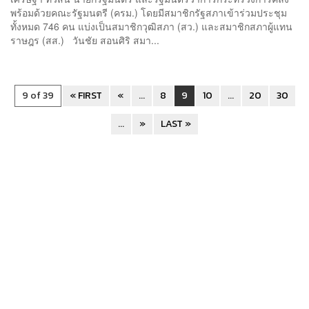
พร้อมด้วยคณะรัฐมนตรี (ครม.) โดยมีสมาชิกรัฐสภาเข้าร่วมประชุม
ทั้งหมด 746 คน แบ่งเป็นสมาชิกวุฒิสภา (สว.) และสมาชิกสภาผู้แทน
ราษฎร (สส.) วันชัย สอนศิริ สมา...
9 of 39
« FIRST
«
...
8
9
10
...
20
30
...
»
LAST »