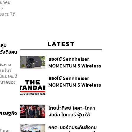
มีนาคม
 7
รงแรม ได้
LATEST
ลุ่ม
หวังดึงคน
ลองใช้ Sennheiser
ดินทาง
MOMENTUM 5 Wireless
แต่ไหว้
หูฟัง 14,990 บาท ที่ให้ผู้ใช้
นปัจจัยที่
ลองใช้ Sennheiser
ถอดเปลี่ยนแบตเองได้
ระบาดของ
MOMENTUM 5 Wireless
ก่อนกฎ EU บังคับปีหน้า
หูฟัง 14,990 บาท ที่ให้ผู้ใช้
ถอดเปลี่ยนแบตเองได้
ก่อนกฎ EU บังคับปีหน้า
ไทยน้ำทิพย์ โคคา-โคล่า
-เศรษฐกิจ
จับมือ ไมเนอร์ ฟู้ด ใช้
คอนเสิร์ตแทนส่วนลด เดิม
กกต. บอร์ดประกันสังคม
พัน Music Marketing ใน
รี และ