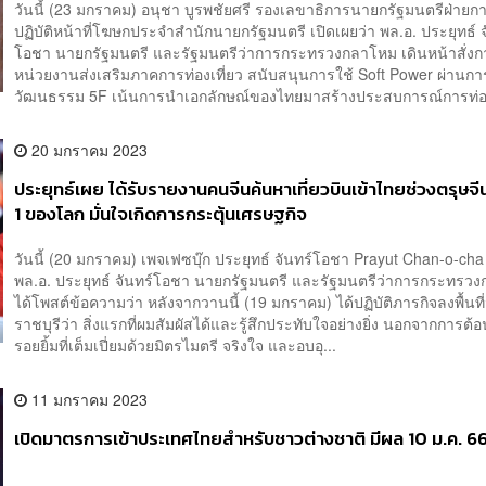
วันนี้ (23 มกราคม) อนุชา บูรพชัยศรี รองเลขาธิการนายกรัฐมนตรีฝ่ายกา
ปฏิบัติหน้าที่โฆษกประจำสำนักนายกรัฐมนตรี เปิดเผยว่า พล.อ. ประยุทธ์ จ
โอชา นายกรัฐมนตรี และรัฐมนตรีว่าการกระทรวงกลาโหม เดินหน้าสั่งกา
หน่วยงานส่งเสริมภาคการท่องเที่ยว สนับสนุนการใช้ Soft Power ผ่านการ
วัฒนธรรม 5F เน้นการนำเอกลักษณ์ของไทยมาสร้างประสบการณ์การท่อง
20 มกราคม 2023
ประยุทธ์เผย ได้รับรายงานคนจีนค้นหาเที่ยวบินเข้าไทยช่วงตรุษจีน
1 ของโลก มั่นใจเกิดการกระตุ้นเศรษฐกิจ
วันนี้ (20 มกราคม) เพจเฟซบุ๊ก ประยุทธ์ จันทร์โอชา Prayut Chan-o-ch
พล.อ. ประยุทธ์ จันทร์โอชา นายกรัฐมนตรี และรัฐมนตรีว่าการกระทรว
ได้โพสต์ข้อความว่า หลังจากวานนี้ (19 มกราคม) ได้ปฏิบัติภารกิจลงพื้นที่
ราชบุรีว่า สิ่งแรกที่ผมสัมผัสได้และรู้สึกประทับใจอย่างยิ่ง นอกจากการต้อ
รอยยิ้มที่เต็มเปี่ยมด้วยมิตรไมตรี จริงใจ และอบอุ...
11 มกราคม 2023
เปิดมาตรการเข้าประเทศไทยสำหรับชาวต่างชาติ มีผล 10 ม.ค. 6