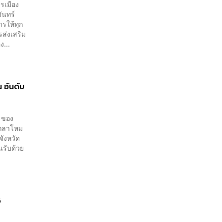
รเมือง
ันทร์
รให้ทุก
ส่งเสริม
...
 อันดับ
a ของ
งกลาโหม
จังหวัด
นรับด้วย
6