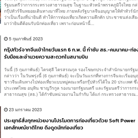
รัฐมนตรีว่าการกระทรวงสาธารณสุข ในฐานะหัวหน้าพรรคภูมิใจไทย กล่
กรุ๊ปทัวร์จีนทยอยเดินทางมาที่ไทย ภายหลังรัฐบาลจีนอนุญาตให้ทำทัวร์นักท
ว่าเป็นเรื่องที่น่ายินดี ทำให้การท่องเที่ยวเกิดความคึกคัก ประชาชนส่งเสี
มาว่ายินดีต้อนรับนักท่องเที่ยว เพราะก่อนหน้านี้...
5 กุมภาพันธ์ 2023
กรุ๊ปทัวร์จากจีนเข้าไทยวันแรก 6 ก.พ. นี้ กำชับ สธ.-คมนาคม-ท่อง
รับมือและอำนวยความสะดวกในสนามบิน
วันนี้ (5 กุมภาพันธ์) ไตรศุลี ไตรสรณกุล รองโฆษกประจำสำนักนายกรัฐม
กล่าวว่า ในวันพรุ่งนี้ (6 กุมภาพันธ์) จะเป็นวันแรกที่ทางการจีนจะเริ่มอน
ชาวจีนเดินทางไปท่องเที่ยวแบบหมู่คณะหรือกรุ๊ปทัวร์ได้ใน 20 ประเทศ ซึ่
ประเทศไทย อนุทิน ชาญวีรกูล รองนายกรัฐมนตรี และรัฐมนตรีว่าการก
สาธารณสุข (สธ.) ได้กำชับหน่วยงานในกำกับ ได้แก่ กระทรวงสาธารณ..
23 มกราคม 2023
ประยุทธ์สั่งทุกหน่วยงานโปรโมตการท่องเที่ยวด้วย Soft Power
เอกลักษณ์ชาติไทย ดึงดูดนักท่องเที่ยว