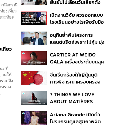
ยืนยันไม่เลื่อนวันเลือกตั้ง
ปีที่ธุรกิจร้านอาหารโต
าวถึงกรณี
และปรับบางกระบวนการ
ทรงตัวที่ 3.2%
่องเที่ยว
เปิดงานวิจัย ควรออกแบบ
ตามคำสั่งทุเลาของศาล
ยงสะท้อน
โรงเรียนอย่างไรเพื่อรับมือ
เหตุกราดยิง
อนุทินย้ำพับโครงการ
แลนด์บริดจ์เพราะไม่คุ้ม มุ่ง
พัฒนา Missing Link
เที่ยว
CARTIER AT WEIBO
รองรับอ่าวไทย-อันดามัน
GALA เครื่องประดับบนลุค
พรมแดงของแขกคน
นตรี
จีนเรียกร้องให้ญี่ปุ่นยุติ
ุญาตให้
สำคัญ
งรวมถึง
การพิจารณาครอบครอง
ระทรวง
อาวุธนิวเคลียร์
.
7 THINGS WE LOVE
ABOUT MATIÈRES
FÉCALES
Ariana Grande เปิดตัว
โปรแกรมดูแลสุขภาพจิต
สำหรับคนในอุตสาหกรรม
ดนตรี