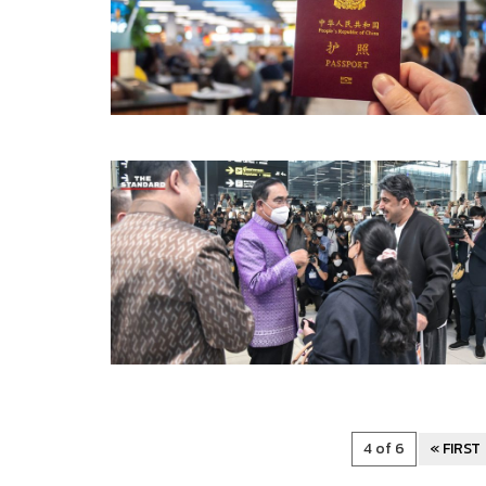
4 of 6
« FIRST