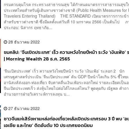
กรมควบคุมโรค กระทรวงสาธารณสุข ได้กำหนดมาตรการสาธารณสุขใน
ประเทศไทยสำหรับผู้เดินทางชาวต่างชาติ (Public Health Measures for 
Travelers Entering Thailand) THE STANDARD เปิดมาตรการการเข้
สำหรับชาวต่างชาติ ซึ่งมีผลตั้งแต่วันที่ 10 มกราคม 2566 เป็นต้นไป 
ประกอบ: นิสากร ฤทธาภัย...
28 ธันวาคม 2022
ชมคลิป: ‘จีนเปิดประเทศ’ เร็ว ความหวังไทยปีหน้า ระวัง ‘เงินเฟ้อ’
| Morning Wealth 28 ธ.ค. 2565
‘จีนเปิดประเทศ’ เร็ว ความหวังไทยปีหน้า ระวัง ‘เงินเฟ้อ’ ระลอก 2 นัก
เศรษฐศาสตร์ประเมิน ‘จีนเปิดประเทศ’ ดัน GDP ปีหน้าโตเกิน 5% ชี้ไทยเ
อานิสงส์ส่งออก-ท่องเที่ยว จับตาคลื่นเงินเฟ้อระลอกใหม่ รายละเอียดเป็
จีนเปิดประเทศเร็ว ส่งหุ้นไทยไปต่อได้ไกลแค่ไหน? พูดคุยกับ ณัฐพล คำถาเค
อำนวยการฝ่ายวิเคราะห์การลงทุน บ...
27 ธันวาคม 2022
ชาวจีนแห่เสิร์ชหาแหล่งท่องเที่ยวหลังเปิดประเทศรอบ 3 ปี พบ ‘อ
เอเชีย และไทย’ ติดอันดับ 10 ประเทศยอดนิยม