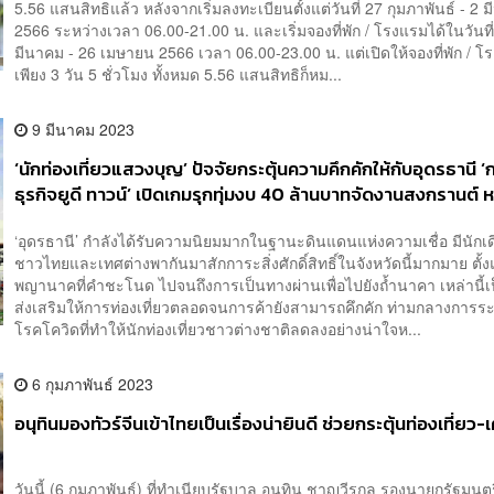
5.56 แสนสิทธิแล้ว หลังจากเริ่มลงทะเบียนตั้งแต่วันที่ 27 กุมภาพันธ์ - 2 
2566 ระหว่างเวลา 06.00-21.00 น. และเริ่มจองที่พัก / โรงแรมได้ในวันที่
มีนาคม - 26 เมษายน 2566 เวลา 06.00-23.00 น. แต่เปิดให้จองที่พัก / โ
เพียง 3 วัน 5 ชั่วโมง ทั้งหมด 5.56 แสนสิทธิก็หม...
9 มีนาคม 2023
‘นักท่องเที่ยวแสวงบุญ’ ปัจจัยกระตุ้นความคึกคักให้กับอุดรธานี ‘ก
ธุรกิจยูดี ทาวน์’ เปิดเกมรุกทุ่มงบ 40 ล้านบาทจัดงานสงกรานต์ 
ร่วมนับแสน
‘อุดรธานี’ กำลังได้รับความนิยมมากในฐานะดินแดนแห่งความเชื่อ มีนักเ
ชาวไทยและเทศต่างพากันมาสักการะสิ่งศักดิ์สิทธิ์ในจังหวัดนี้มากมาย ตั้ง
พญานาคที่คำชะโนด ไปจนถึงการเป็นทางผ่านเพื่อไปยังถ้ำนาคา เหล่านี้เป็
ส่งเสริมให้การท่องเที่ยวตลอดจนการค้ายังสามารถคึกคัก ท่ามกลางการ
โรคโควิดที่ทำให้นักท่องเที่ยวชาวต่างชาติลดลงอย่างน่าใจห...
6 กุมภาพันธ์ 2023
อนุทินมองทัวร์จีนเข้าไทยเป็นเรื่องน่ายินดี ช่วยกระตุ้นท่องเที่ยว
วันนี้ (6 กุมภาพันธ์) ที่ทำเนียบรัฐบาล อนุทิน ชาญวีรกูล รองนายกรัฐมนต