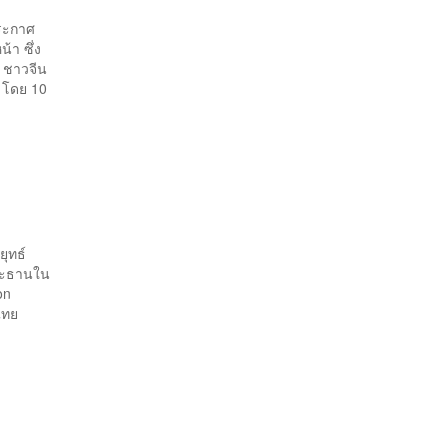
ประกาศ
้า ซึ่ง
 ชาวจีน
า โดย 10
ยุทธ์
ระธานใน
on
ไทย