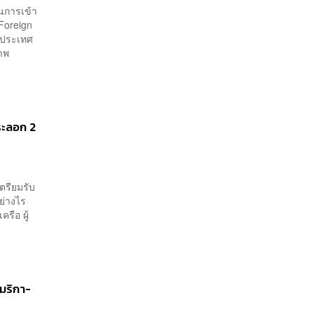
การเข้า
Foreign
าประเทศ
ภาพ
 ระลอก 2
ตรียมรับ
นอย่างไร
รือ ผู้
เมริกา-