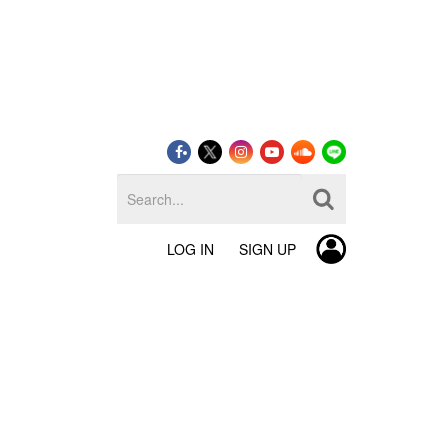
LOG IN
SIGN UP