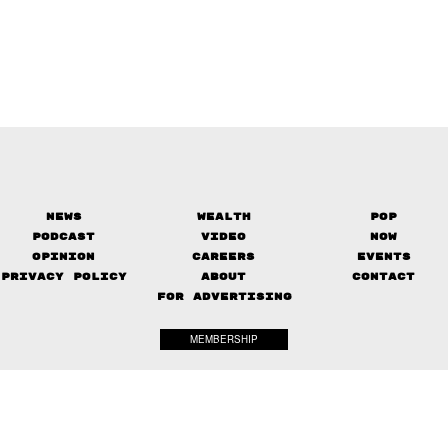
News
Wealth
Pop
Podcast
Video
Now
Opinion
Careers
Events
Privacy Policy
About
Contact
FOR ADVERTISING
MEMBERSHIP
© 2017-
2026
The Standard. All rights reserved.