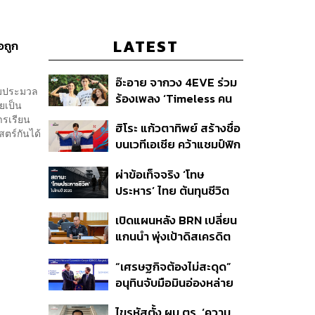
LATEST
อถูก
อ๊ะอาย จากวง 4EVE ร่วม
ตามประมวล
ร้องเพลง ‘Timeless คน
ยเป็น
เดียวที่รักเสมอ’ ประกอบ
ารเรียน
ฮิโระ แก้วตาทิพย์ สร้างชื่อ
ภาพยนตร์ Her in Frame
ตร์กันได้
บนเวทีเอเชีย คว้าแชมป์ฟิก
เกอร์สเกตติ้ง Asian
ผ่าข้อเท็จจริง ‘โทษ
Open
ประหาร’ ไทย ต้นทุนชีวิต
ข้อกฎหมาย และทางออก
เปิดแผนหลัง BRN เปลี่ยน
เพื่อความปลอดภัยสังคม
แกนนำ พุ่งเป้าดิสเครดิต
กกล.รัฐ ใช้ทหารก่อเหตุ
“เศรษฐกิจต้องไม่สะดุด”
พร้อมระดมเงินบริจาค
อนุทินจับมือมินอ่องหล่าย
สะพัดปีละ 2,000 ล้านบาท
ตั้งเป้าการค้า 12,000 ล้าน
ไขรหัสตั้ง ผบ.ตร. ‘ความ