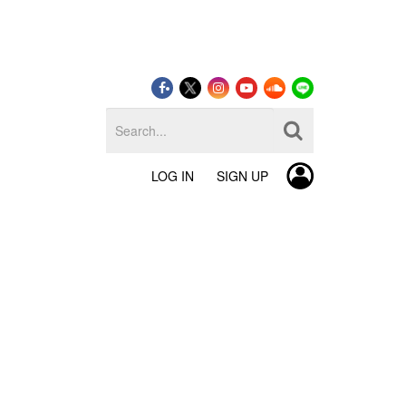
LOG IN
SIGN UP