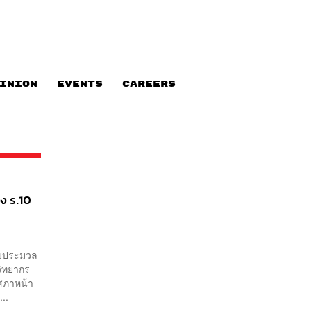
INION
EVENTS
CAREERS
วง ร.10
ามประมวล
วิทยากร
มสภาหน้า
..