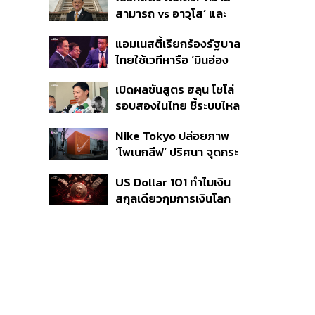
ดอลลาร์ ผลักดันการค้า
สามารถ vs อาวุโส’ และ
ชายแดน
อนาคตการปฏิรูปสีกากี กับ
แอมเนสตี้เรียกร้องรัฐบาล
พล.ต.อ. เอก อังสนานนท์
ไทยใช้เวทีหารือ ‘มินอ่อง
หล่าย’ ตรวจสอบการ
เปิดผลชันสูตร ฮลุน โซโล่
ละเมิดสิทธิมนุษยชน
รอบสองในไทย ชี้ระบบไหล
เวียนโลหิตล้มเหลว รอผล
Nike Tokyo ปล่อยภาพ
ตรวจจากจอร์เจียก่อน
‘โพเนกลีฟ’ ปริศนา จุดกระ
สรุปสาเหตุทางการ
แสคอลแลบ ONE PIECE
US Dollar 101 ทำไมเงิน
สกุลเดียวกุมการเงินโลก
และนักลงทุนต้องรู้อะไร
บ้าง?