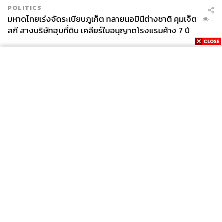
มีส่วนได้ส่วนเสียในเหตุการณ์น้อยว่ามีความน่าเชื่อถือ
POLITICS
มหาดไทยเร่งจัดระเบียบภูเก็ต ทลายนอมินีต่างชาติ คุมเจ็ต
...
ถ้าเชื่อว่าเอกสารพม่าบันทึกเหตุการณ์ตามจริงตามที่นัก
สกี สางบริษัทฮุบที่ดิน เคลียร์ใบอนุญาตโรงแรมค้าง 7 ปี
ประวัติศาสตร์หลายคนเชื่อกัน และชาวโปรตุเกสทั้งสองก็ไม่
เคยเข้าไปเยือนอยุธยา ดังนั้น ก็มีความเป็นไปได้ที่พระมหาอุป
ราชาอาจถูกยิงด้วยปืนก็ได้ หรืออาจจะไม่ใช่ ทั้งนี้ขึ้นอยู่กับ
วิจารณญาณส่วนบุคคลหรือความสามารถในการใช้เหตุผล
อย่างไรก็ดี ประเด็นหลักของเรื่องอยู่ตรงที่ปัญหา ณ ตอนนี้
คือ ประวัติศาสตร์วีรบุรุษของไทยได้ถูกทำให้กลายเป็นความ
เชื่อและสิ่งศักดิ์สิทธิ์จนยากที่จะใช้เป็นส่วนหนึ่งของแบบ
News
Wealth
Pop
ฝึกหัดทางความคิดให้กับนักเรียนหรือคนในสังคมได้ถกเถียง
Podcast
Video
Now
กันเพื่อแสวงหาทั้งความรู้และความจริงในอดีต
Opinion
Careers
Events
Privacy
About
Contact
Cover Photo:
สงครามยุทธหัตถีระหว่างพะโคและอยุธยา
Policy
วาดโดยคอมเมลิน ในปี ค.ศ. 1646 ที่อัมสเตอร์ดัม (จาก
FOR
ADVERTISING
Commelin,
Begin ende Voortgang
, ‘Oost-Indische Reyse’,
Amsterdam, 1646, III. Opp. p. 22.)
MEMBERSHIP