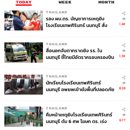
TODAY
WEEK
MONTH
เพราะคำท้วงติงของสมเด็จพระนเรศวร ทำให้ต้องมาต่อสู้กัน
THAILAND
ด้วยการชนช้าง จากนั้นทั้งสองจึงกระทำยุทธหัตถี ระหว่าง
รอง ผบ.ตร. บัญชาการเหตุยิง
การต่อสู้มีอยู่จังหวะหนึ่งดาบของพระมหาอุปราชาฟันถูก
1.4K
โรงเรียนเทพศิรินทร์ นนทบุรี สั่ง
หมวกของสมเด็จพระนเรศวรและนิ้วมือถูกตัดออก เมื่อช้าง
ค้นหา 2 รอบยืนยันไร้คนติดค้าง พบ
ของสมเด็จพระนเรศวรสามารถตั้งหลักได้จากเนินเล็กซึ่งมีต้น
ศพปู่-ย่าที่บ้านพักผู้ก่อเหตุ
ข่อยอยู่ ช้างทรงสมเด็จพระนเรศวรจึงเข้าแทงช้างของพระ
THAILAND
มหาอุปราชาได้ พระองค์จึงเร่งไสช้าง และได้ฟันดาบด้ามยาว
สื่อนอกจับตากราดยิง รร. ใน
ทำให้พระมหาอุปราชาตายบนหลังช้าง
1.3K
นนทบุรี ชี้ไทยมีอัตราครอบครองปืน
สูงในระดับต้นของภูมิภาค
เวอร์ชันจดหมายเหตุชาวดัตช์ชื่อ วัน วลิต
ในปี ค.ศ. 1640 หรือเพียง 47 ปีหลังเหตุการณ์สงคราม
THAILAND
นักเรียนโรงเรียนเทพศิรินทร์
ยุทธหัตถี ชาวดัตช์ที่อาศัยอยู่อยุธยามีชื่อว่า วัน วลิต กล่าว
828
นนทบุรี อพยพเข้ายังพื้นที่ปลอดภัย
ดังนี้
ชั่วคราว หลังเหตุใช้อาวุธปืนภายใน
โรงเรียนคลี่คลาย
“กองทัพทั้งสองได้ปะทะกัน… เมื่อช้างทั้งสองตัวเผชิญหน้ากัน
THAILAND
มันได้วิ่งเข้าชนกันอย่างบ้าคลั่ง ช้างไทยถูกโจมตีจากช้างตัว
คืบหน้าเหตุยิงโรงเรียนเทพศิรินทร์
ใหญ่นั้นและพยายามจะหนี สมเด็จพระนเรศวรได้สวด
677
นนทบุรี ดับ 6 ศพ โฆษก ตร. เร่ง
อ้อนวอน เช็ดน้ำตา ขอร้องให้ช้างกล้าหาญ และได้รดน้ำ
สอบปมขโมยปืนปู่ก่อเหตุ