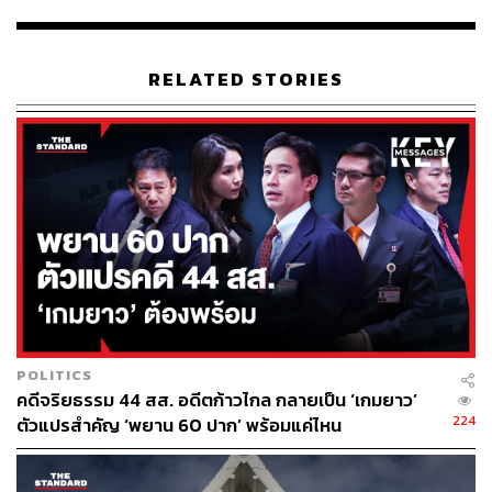
RELATED STORIES
สิ่งที่ ส.ศิวรักษ์ เสนอในงานเสวนานั้นมีข้อเท็จจริงประการใด
ทำไมจึงขัดกับประวัติศาสตร์กระแสหลักที่คนไทยรับรู้ผ่าน
แบบเรียน ผมคิดว่าสิ่งที่ดีที่สุดคือการรู้ถึงข้อมูลประวัติศาสตร์
ยุทธหัตถีในเวอร์ชันต่างๆ ผมเองขออนุญาตแปลบทความบาง
ส่วนจากเรื่อง
‘What Happened at Nong Sarai? Comparing
Indigenous and European Sources for Late 16th Century
Siam’
ซึ่งตีพิมพ์ใน
Journal of Siam Society
ปี 2013 เขียน
โดย Barend J. Terwiel ที่ได้เสนอหลักฐานชั้นต้นเกี่ยวกับการ
ทำยุทธหัตถีไว้มากถึง 10 เวอร์ชัน
POLITICS
คดีจริยธรรม 44 สส. อดีตก้าวไกล กลายเป็น ‘เกมยาว’
224
ตัวแปรสำคัญ ‘พยาน 60 ปาก’ พร้อมแค่ไหน
แต่ในที่นี้ผมขอสรุปสั้นๆ เพียงบางเวอร์ชัน โดยแบ่งได้เป็น 2
แบบ คือ
พระมหาอุปราชาตายด้วยอาวุธมีคม