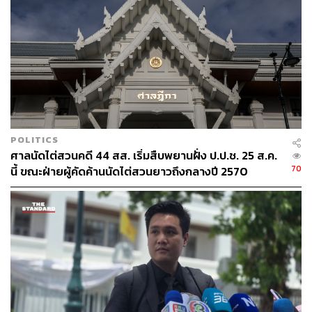
พระมหาอุปราชาตายด้วยลูกปืน
พระมหาอุปราชาตายด้วยอาวุธมีคม
POLITICS
ศาลนัดไต่สวนคดี 44 สส. เริ่มสืบพยานฝั่ง ป.ป.ช. 25 ส.ค.
70
นี้ ขณะฝ่ายผู้คัดค้านนัดไต่สวนยาวถึงกลางปี 2570
ภาพจิตรกรรมการกระทำยุทธหัตถีระหว่างสมเด็จพระนเรศวรกับพระ
มหาอุปราชา ที่วัดสุวรรณดาราราม พระนครศรีอยุธยา วาดโดยมหา