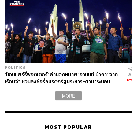
เวอร์ชันพงศาวดารฉบับหลวงประเสริฐ
ในขณะที่พงศาวดารฉบับหลวงประเสริฐ เขียนขึ้นในปี พ.ศ.
2233 ซึ่งถือว่ามีความแม่นยำในแง่ของศักราชมากที่สุด
เพราะเป็นปูมโหร แต่ก็บันทึกหลังเหตุการณ์ยุทธหัตถีถึง 98 ปี
บันทึกเหตุการณ์ว่า
“เมื่อได้ชนช้างด้วยมหาอุปราชานั้น สมเด็จพระนารายณ์
บพิตร (สมเด็จพระนเรศวร) ต้องปืน ณ พระหัตถ์ข้างขวา
POLITICS
หน่อยหนึ่ง อนึ่งเมื่อมหาอุปราชาขี่ช้างออกมายืนอยู่นั้น
‘ม็อบแฮร์รี่พอตเตอร์’ อ่านจดหมาย ‘อานนท์ นำภา’ จาก
หมวกมหาอุปราชาใส่นั้นตกดิน และเอาคืนขึ้นใส่เล่า ครั้งนั้น
129
เรือนจำ ชวนลงชื่อรื้อมรดกรัฐประหาร-ต้าน ‘ระบอบ
มหาอุปราชาขาดคอช้างตายในที่นั้น” แสดงว่า พระมหาอุป
สีน้ำเงิน’
ราชาถูกฟันจนขาดคอช้าง สอดคล้องกับเวอร์ชัน
MORE
ประวัติศาสตร์ชาติ
เวอร์ชันคำให้การชาวกรุงเก่า
เชื่อว่าคำให้การชาวกรุงเก่าเป็นคำให้การของขุนนางไทยที่
MOST POPULAR
ถูกพม่าจับตัวเมื่อเสียกรุงศรีอยุธยาครั้งที่ 2 (พ.ศ. 2310) ได้
ให้การว่า ในตอนแรกพระมหาอุปราชาจะใช้ปืน แต่เลิกใช้