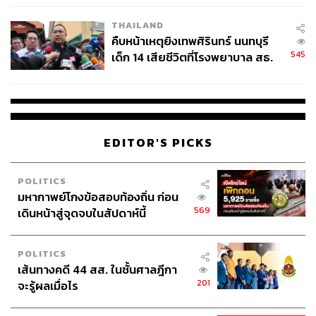
มนต์ … ช้างของพระมหาอุปราชถูกชนด้วยอะไรสักอย่างที่
ลำตัวอย่างรุนแรง ทำให้ช้างร้องเสียงดัง ในจังหวะนั้นเอง
THAILAND
สมเด็จพระนเรศวรโจมตีพระมหาอุปราชาที่พระเศียรด้วย
คืบหน้าเหตุยิงเทพศิรินทร์ นนทบุรี
ขอช้างและแทงด้วยหลาว…”
545
เด็ก 14 เสียชีวิตที่โรงพยาบาล สธ.
ยืนยันครูเสียชีวิต 5 ราย เจ็บ 22
จะเห็นได้ว่ามีความแตกต่างกันอย่างน่าสนใจระหว่างเรื่อง
ราย
เล่ามาตรฐาน (ประวัติศาสตร์ชาติ) กับของดัตช์ ซึ่งถือเป็น
เอกสารที่เขียนเกือบใกล้ช่วงเวลาที่ร่วมสมัยกับเหตุการณ์
โดยจะสังเกตได้ว่า ไม่มีการประกาศท้าทายและการท้าทำ
EDITOR'S PICKS
ยุทธหัตถีอย่างเป็นทางการ และพระมหาอุปราชาไม่ได้ถูกฟัน
ด้วยพระแสงของ้าว
POLITICS
มหากาพย์โกงข้อสอบท้องถิ่น ก่อน
เวอร์ชันเอกสารของชาก์คส์ เดอ คูเตร
569
เดินหน้าสู่จุดจบในสัปดาห์นี้
ชาก์คส์ เดอ คูเตร เป็นผู้ที่อยู่ร่วมสมัยกับเหตุการณ์อย่างมาก
เขาได้เยือนอยุธยาเมื่อปี พ.ศ. 2138 (หลังชนช้าง 3 ปี) แต่
POLITICS
บันทึกของเขาได้รับการตีพิมพ์ใน พ.ศ. 2183 ซึ่งในบันทึกนี้ได้
เส้นทางคดี 44 สส. ในชั้นศาลฎีกา
เล่าว่า ในสงครามยุทธหัตถี สมเด็จพระนเรศวรทรงชนะพระ
201
จะรู้ผลเมื่อไร
มหาอุปราชา โดยสมเด็จพระนเรศวรบาดเจ็บจากปืนที่พระกร
(แขน) ส่วนพระมหาอุปราชาตายในเมืองทวาย ด้วยการถูก