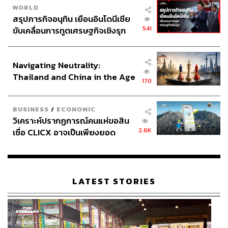
หลาวแทงเข้าที่คอ
WORLD
สรุปภารกิจอนุทิน เยือนอินโดนีเซีย
541
ขับเคลื่อนการทูตเศรษฐกิจเชิงรุก
เวอร์ชันเอกสารเปอร์เซีย
ประกาศหุ้นส่วนยุทธศาสตร์ไทย –
เป็นบันทึกของทูตชาวเปอร์เซีย ผู้ซึ่งเข้ามายังอยุธยาใน พ.ศ.
อินโดนีเซีย
2228 โดยรับฟังข้อมูลมาจากชาวสยามอีกที เขาได้เล่าว่า
Navigating Neutrality:
เมื่อสมเด็จพระนเรศวรได้ปะทะเข้ากับกองทัพพม่า พระองค์
Thailand and China in the Age
ตระหนักว่า “…ศัตรูที่เข้มแข็งและไม่มีความหวังที่จะชนะใน
170
of a New Global Order
สงครามนี้… (ทำให้) พระองค์ตัดสินใจเอาปืนแอบไว้ใต้
ขอช้าง เมื่อทั้งสองพระองค์ได้เข้ามาใกล้กัน หนึ่งในนั้นคล้าย
BUSINESS
/
ECONOMIC
กับนกอินทรีย์ได้โจมตีอย่างรวดเร็วไปยังเหยื่อบนหลังช้าง
วิเคราะห์ปรากฏการณ์คนแห่ขอสิน
สมเด็จพระนเรศวรได้ทรงยื่นขอช้าง และก่อนที่พระมหาอุป
2.6K
เชื่อ CLICX อาจเป็นเพียงยอด
ราชาจะรู้ตัวว่าอะไรจะเกิดขึ้น เขาก็ได้ร่วงลง…และตาย”
ภูเขาน้ำแข็ง ของปัญหาหนี้ครัว
เรือนไทยที่ถูกซุกไว้
เวอร์ชันอันหลังของเอกสารทูตชาวเปอร์เซียนี้มีเงื่อนงำ
เพราะถ้าหากพระมหาอุปราชาตายด้วยขอช้าง ทำไมต้อง
LATEST STORIES
กล่าวถึงปืนที่แอบไว้ใต้ขอช้างด้วย
พระมหาอุปราชาตายด้วยลูกปืน