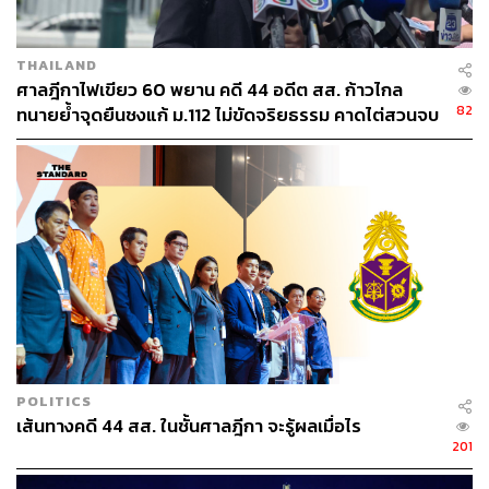
เสวกตรี พระยาอนุศาสน์จิตรกร (จันทร์ จิตรกร) เมื่อ พ.ศ. 2475
THAILAND
เวอร์ชันประวัติศาสตร์ชาติ
ศาลฎีกาไฟเขียว 60 พยาน คดี 44 อดีต สส. ก้าวไกล
ขอเริ่มต้นจากยุทธหัตถีเวอร์ชันพระราชพงศาวดารฉบับพระ
82
ทนายย้ำจุดยืนชงแก้ ม.112 ไม่ขัดจริยธรรม คาดไต่สวนจบ
ราชหัตถเลขาที่เป็นต้นแบบของประวัติศาสตร์ชาติก่อน เพื่อ
พฤษภาคมปี 2570
นำไปสู่การเปรียบเทียบกับเวอร์ชันต่างๆ ความว่า สมเด็จพระ
นเรศวรได้ตรัสท้าทายพระมหาอุปราชาที่ยืนอยู่ใต้ร่มไม้ “เชิญ
ออกมาทำยุทธหัตถีด้วยกัน ให้เป็นเกียรติยศไว้ในแผ่นดินเถิด
ภายหน้าไปไม่มีกษัตริย์ที่จะได้ทำยุทธหัตถีแล้ว”
ด้วยความละอายพระทัย ทำให้พระมหาอุปราชาบ่ายพระ
คชาธาร (ช้าง) มาทำยุทธหัตถี ในขณะที่ช้างทรงของสมเด็จ
พระนเรศวรคือเจ้าพระยาไชยานุภาพที่กำลังตกมัน เห็นช้าง
ศัตรูจึงวิ่งไปด้วยความโกรธ พระมหาอุปราชาจึงจ้วงฟันด้วย
พระแสงของ้าว แต่สมเด็จพระนเรศวรหลบได้ และใช้
POLITICS
เส้นทางคดี 44 สส. ในชั้นศาลฎีกา จะรู้ผลเมื่อไร
‘พระแสงพลพ่าย’ ฟันต้องพระอังสา (บ่า) ขวาของพระมหาอุป
201
ราชาถึงแก่ความตาย และในเวลาขณะเดียวกัน ควาญช้าง
ของพระนเรศวรก็ต้องกระสุนปืนของศัตรูตายด้วย