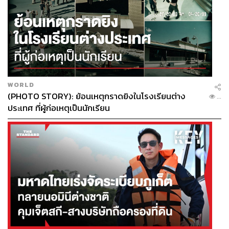
พระนเรศวรเห็นว่าพระองค์กำลังจะชนะแล้ว พระองค์ได้สั่ง
ให้ทหารโปรตุเกสสองนายยิงปืน เสียงปืนดังขึ้นหนึ่งนัด ผลก็
คือทำให้พระมหาอุปราชาได้รับบาดเจ็บและตายจากพิษ
บาดแผล
สรุป
WORLD
(PHOTO STORY): ย้อนเหตุกราดยิงในโรงเรียนต่าง
เป็นเรื่องยากที่จะตัดสินว่าเวอร์ชันไหนถูกต้องที่สุด โดย
...
ประเทศ ที่ผู้ก่อเหตุเป็นนักเรียน
เอกสารที่ใกล้เคียงกับเหตุการณ์คือของชาก์คส์ เดอ คูเตร ได้
ให้ข้อมูลว่า พระมหาอุปราชาถูกหลาวแทงเข้าที่คอ มีความ
สอดคล้องกับเอกสารของวัน วลิต ในขณะที่เอกสารฝ่ายไทย
เล่าตรงกันว่าใช้พระแสงของ้าวฟันจนขาดคอช้าง แต่ก็ขัด
แย้งกับเอกสารของต่างชาติไม่ว่าจะเป็นพม่าและโปรตุเกส ที่
ระบุว่าพระมหาอุปราชาถูกยิงด้วยปืนตาย เอกสารเปอร์เซียดู
จะทิ้งเงื่อนงำบางอย่างไว้ว่าสมเด็จพระนเรศวรทรงแอบเอา
ปืนเข้าไปทำยุทธหัตถีด้วย
โดยปกติแล้ว นักประวัติศาสตร์มักเลือกเชื่อบันทึกจากผู้ที่ดูจะ