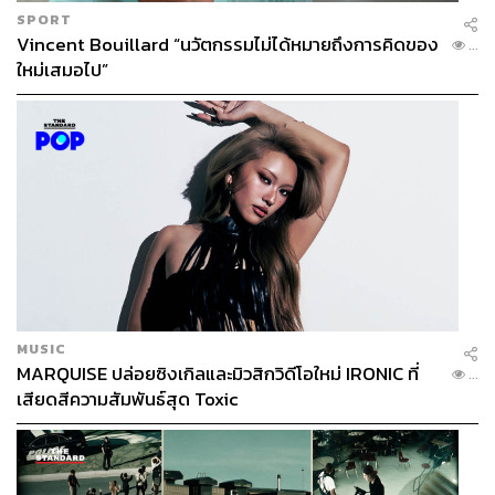
เวอร์ชันเอกสารโปรตุเกสของเพอร์ชาส
SPORT
บันทึกของเพอร์ชาส (Purchas) ตีพิมพ์เมื่อ พ.ศ. 2156 ได้ระบุ
Vincent Bouillard “นวัตกรรมไม่ได้หมายถึงการคิดของ
...
ว่า พระมหาอุปราชาตายจากกระสุนปืน ซึ่งเป็นการใช้ข้อมูล
ใหม่เสมอไป”
อ้างอิงจากจดหมายเหตุที่ตีพิมพ์เมื่อ พ.ศ. 2145 หรือก็คือ 10 ปี
หลังเหตุการณ์ยุทธหัตถีเท่านั้น ดังนั้น นักประวัติศาสตร์ชื่อดัง
อย่าง วิกเตอร์ ลิเบอร์แมน ได้ให้ความเห็นว่าสอดคล้องกับ
พงศาวดารฉบับอูกาลา ด้วยเหตุนี้จึงเชื่อว่าพระมหาอุปราชา
ตายจากลูกปืนมากกว่าดาบ
เวอร์ชันเอกสารโปรตุเกสของโบคาร์โร
แอนโทนี โบคาร์โร เป็นชาวโปรตุเกสที่ท่องเที่ยวในเมืองกัว
โดยใน พ.ศ. 2174 เขาได้ทำหน้าที่เป็นนักจดหมายเหตุ และได้
เขียนเรื่องสงครามที่หนองสาหร่ายไว้ว่า กษัตริย์สยามได้ส่ง
MUSIC
สารถึงพระมหาอุปราชา เพื่อให้มาทำยุทธหัตถีด้วยกัน เมื่อ
MARQUISE ปล่อยซิงเกิลและมิวสิกวิดีโอใหม่ IRONIC ที่
...
พระมหาอุปราชาเห็นศัตรู พระองค์ทรงสั่งทหารว่าให้เปิดทาง
เสียดสีความสัมพันธ์สุด Toxic
เพื่อทำสงครามกับปรปักษ์… พระมหาอุปราชาทรงไสช้างไป
สามารถฆ่าแม่ทัพสยามได้นายหนึ่ง… จากนั้นจึงเข้าถึงตัว
‘องค์ดำ’ ที่ทรงช้างอยู่ ในระหว่างการต่อสู้นั้น พระมหาอุป
ราชาบาดเจ็บจากขวานของสมเด็จพระนเรศวร เมื่อสมเด็จ