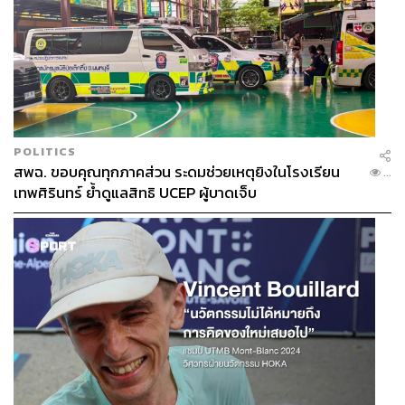
เวอร์ชันเอกสารพม่า พงศาวดารฉบับอูกาลา และพงศาวดาร
ฮฺมันนัน ยาสะวิน ดองจี
พงศาวดารทั้งสองฉบับเชื่อกันว่ามีความน่าเชื่อถือในระดับสูง
ให้การว่า ระหว่างที่กำลังต่อสู้ ช้างของสมเด็จพระนเรศวร
กำลังเข้าใกล้กับช้างของพระมหาอุปราชาซึ่งกำลังตกอยู่ใน
POLITICS
อันตราย แม่ทัพเห็นไม่ได้การ จึงได้เอาผ้าปิดตาช้างตกมันตัว
สพฉ. ขอบคุณทุกภาคส่วน ระดมช่วยเหตุยิงในโรงเรียน
...
หนึ่งเพื่อเข้าไปช่วย ทว่าแทนที่จะเข้าโจมตีช้างสยาม มันได้
เทพศิรินทร์ ย้ำดูแลสิทธิ UCEP ผู้บาดเจ็บ
มุ่งเข้าโจมตีช้างของพระมหาอุปราชาแทน สมเด็จพระ
นเรศวรจึงใช้ปืนพกยิงไปยังพระมหาอุปราชาในระยะประชิด
ส่งผลทำให้บาดเจ็บถึงแก่ความตาย แต่ควาญที่อยู่ด้านหลัง
พระมหาอุปราชาได้เข้าไปจับร่างไว้ให้ตั้งตรง ทำให้พระ
นเรศวรคิดว่าการโจมตีครั้งนี้ล้มเหลว จึงไม่ได้รุกต่อ จากนั้น
กองทัพสยามจึงถอยกลับไปและกลับเข้าเมืองอยุธยา
สรุปสั้นๆ คือ ในเอกสารพม่าระบุว่า พระมหาอุปราชาต้อง
ลูกปืนตาย ไม่ใช่ถูกพระแสงฟัน