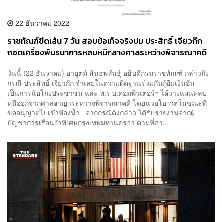
22 ธันวาคม 2022
ราชทัณฑ์ขีดเส้น 7 วัน สอบข้อเท็จจริงปม ประสิทธิ์ เจียวก๊ก
ถอดเครื่องพันธนาการหลบหนีกลางศาลระหว่างพิจารณาคดี
วันนี้ (22 ธันวาคม) อายุตม์ สินธพพันธุ์ อธิบดีกรมราชทัณฑ์ กล่าวถึง
กรณี ประสิทธิ์ เจียวก๊ก จำเลยในความผิดฐานร่วมกันกู้ยืมเงินอัน
เป็นการฉ้อโกงประชาชน และ พ.ร.บ.คอมพิวเตอร์ฯ ได้วางแผนหลบ
หนีออกจากศาลอาญาระหว่างพิจารณาคดี โดยฉวยโอกาสในขณะที่
ขออนุญาตไปเข้าห้องน้ำ จากกรณีดังกล่าว ได้รับรายงานจากผู้
บัญชาการเรือนจำพิเศษกรุงเทพมหานครว่า ตามที่ศา...