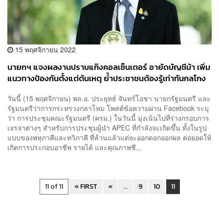
15 พฤศจิกายน 2022
นายกฯ แจงผลงานปราบแก๊งคอลเซ็นเตอร์ อายัดบัญชีม้า เพิ่ม
แนวทางป้องกันตั้งแต่ต้นเหตุ ย้ำประชาชนต้องรู้เท่าทันกลโกง
วันนี้ (15 พฤศจิกายน) พล.อ. ประยุทธ์ จันทร์โอชา นายกรัฐมนตรี และ
รัฐมนตรีว่าการกระทรวงกลาโหม โพสต์ข้อความผ่าน Facebook ระบุ
ว่า การประชุมคณะรัฐมนตรี (ครม.) ในวันนี้ มุ่งเน้นไปที่ร่างกรอบการ
เจรจาต่างๆ สำหรับการประชุมผู้นำ APEC ที่กำลังจะเกิดขึ้น ทั้งในรูป
แบบของพหุภาคีและทวิภาคี ที่ล้วนแล้วแต่จะออกดอกออกผล ต่อยอดให้
เกิดการประกอบอาชีพ รายได้ และคุณภาพชี...
11 of 11
« FIRST
«
...
9
10
11