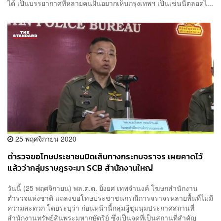
ได้ เป็นบรรยากาศที่หลายคนฝันอยากเห็นกรุงเทพฯ เป็นเช่นนี้ตลอดไ...
25 พฤศจิกายน 2020
ตำรวจขอโทษประชาชนปิดเส้นทางกระทบจราจร เผยคาดไว้
แล้วว่ากลุ่มราษฎรจะมา SCB สำนักงานใหญ่
วันนี้ (25 พฤศจิกายน) พล.ต.ต. ยิ่งยศ เทพจำนงค์ โฆษกสำนักงาน
ตำรวจแห่งชาติ แถลงขอโทษประชาชนกรณีการจราจรหลายพื้นที่ไม่มี
ความสะดวก โดยระบุว่า ก่อนหน้านี้กลุ่มผู้ชุมนุมประกาศสถานที่
สำนักงานทรัพย์สินพระมหากษัตริย์ ซึ่งเป็นจุดที่เป็นสถานที่สำคัญ