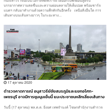
กันถี่เท่าไร ก็ถือเป็นโอกาสที่ดีที่เราจะได้ออกไปพักผ่อนสูดรับ
บรรยากาศความสดชื่นและความผ่อนคลายให้เต็มปอด พร้อมชาร์จ
แบตฯ กลับมาทำงานด้วยความคึกคักกันอีกครั้ง เหนือสิ่งอื่นใด การ
เดินทางบนเส้นทางยาวๆ ในระยะทาง...
17 ตุลาคม 2020
ตำรวจคาดการณ์ อนุสาวรีย์ชัยสมรภูมิและแยกอโศก-
เพชรบุรี อาจมีการชุมนุมเย็นนี้ แนะประชาชนหลีกเลี่ยงเส้นทาง
วันนี้ (17 ตุลาคม) พล.ต.ต. ยิ่งยศ เทพจำนงค์ โฆษกสำนักงานตำรวจ