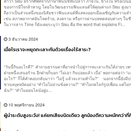
คำว่า Sisu มีรากศัพท์จากภาษาฟินนิชที่แปลว่า ภายใน, ข้างใน หรือเป็น
ของการมีใจกล้าหาญ โดยในวัฒนธรรมฟินแลนด์ให้คุณค่าแก่ Sisu สูงม
ถือว่าเป็นส่วนหนึ่งของนิสัยชาวฟินแลนด์ที่แสดงออกเมื่อเผชิญกับความล
เช่น สภาพอากาศอันโหดร้าย, สงคราม หรือการผ่านบททดสอบต่างๆ ในชีว
ในวารสาร Time ก็ยังเคยระบุว่า Sisu คือ the word that explains Fi...
3 ธันวาคม 2024
เมื่อไรเราจะหยุดทะเลาะกันด้วยเรื่องไร้สาระ?
“วันนี้กินอะไรดี?” คำถามธรรมดาที่อาจนำไปสู่การทะเลาะกันได้ง่ายๆ เ
ฝ่ายหนึ่งเสนอร้าน อีกฝ่ายก็บอก “ไม่เอา กินบ่อยแล้ว เบื่อ” พอถามต่อว่า “
อะไร?” ก็ได้คำตอบกลับมาว่า “ไม่รู้ แล้วจะถามทำไม?” นอกจากนี้ยังมี
ชวนหงุดหงิดอย่าง “ทำไมไม่อ่านข้อความ?” “ทำไมกดไลก์รูปเพื่อน แต่ไม่ก
ฉัน?” “ทำไมออนไลน์อยู่แ...
10 พฤศจิกายน 2024
ผู้นำระดับสูงระวัง! แค่ยกเสียงนิดเดียว ลูกน้องตีความหนักกว่าที่