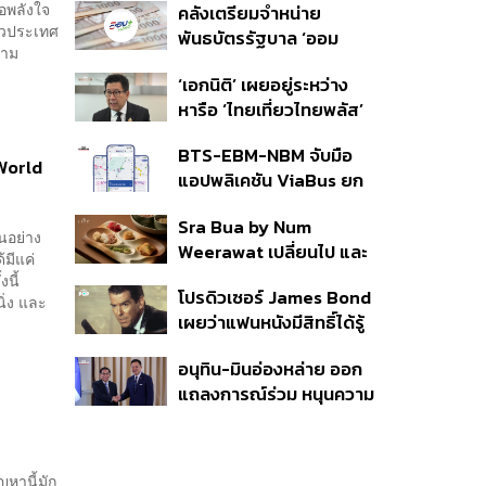
อพลังใจ
คลังเตรียมจำหน่าย
สิน’ สิริอายุ 103 ปี แกนนำ
ั่วประเทศ
พันธบัตรรัฐบาล ‘ออม
เพื่อไทย-บุคคลหลาก
วาม
พลัส’ รอบถัดไป เร็วสุด 4
วงการร่วมอาลัย
‘เอกนิติ’ เผยอยู่ระหว่าง
ก.ย.นี้ อาจเพิ่มสัดส่วนการ
หารือ ‘ไทยเที่ยวไทยพลัส’
ขายแบบ Small Lot First
มีสิทธิใช้งบจากเงินกู้ 4
มากขึ้น
BTS-EBM-NBM จับมือ
แสนล้าน มั่นใจงบต่อ ‘ไทย
 World
แอปพลิเคชัน ViaBus ยก
ช่วยไทย พลัส’ เฟส 2 มี
ระดับการติดตามตำแหน่ง
เพียงพอ
Sra Bua by Num
รถไฟฟ้า 3 สายแบบเรียล
านอย่าง
Weerawat เปลี่ยนไป และ
ไทม์
มีแค่
นี่คือเหตุผลที่เราควรกลับ
้งนี้
โปรดิวเซอร์ James Bond
ไปอีกครั้ง
ิ่ง และ
เผยว่าแฟนหนังมีสิทธิ์ได้รู้
ว่าใครจะมารับบทนำช่วง
อนุทิน-มินอ่องหล่าย ออก
ปลายปีนี้
แถลงการณ์ร่วม หนุนความ
ร่วมมือรอบด้าน ยกระดับ
ปราบอาชญากรรมข้าม
ชาติ แก้ปัญหาหมอกควัน-
ญหานี้มัก