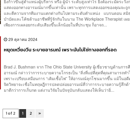
ยิ่งก้าวขึ้นสู่ตำแหน่งผู้บริหาร หรือ ผู้นำ ระดับสูงเท่าไร ยิ่งต้องระมัดระวั
แสดงออกทางอารมณ์มากขึ้นเท่านั้น เพราะทุกการแสดงออกของคุณจะถู
และตีความจากทีมงานแตกต่างกันไปตามระดับตำแหน่ง แบรนดอน สมิธ
บำบัดและโค้ชด้านอาชีพที่รู้จักกันในนาม The Workplace Therapist เผยว
เพียงการเผลอยกระดับเสียงขึ้นเล็กน้อยในที่ประชุม ก็อาจถ...
29 ตุลาคม 2024
หยุดเหวี่ยงวีน ระบายอารมณ์ เพราะมันไม่ใช่ทางออกที่รอด
Brad J. Bushman จาก The Ohio State University ผู้เชี่ยวชาญด้านการศึ
อารมณ์ กล่าวว่าการระบายความโกรธเป็น “สิ่งที่แย่ที่สุดที่คุณสามารถทำไ
เพราะเปรียบเสมือนการ “เติมเชื้อไฟ” ให้อารมณ์ลุกโชนมากขึ้น แม้ในอดี
จิตวิทยาจะเชื่อในทฤษฎีการปลดปล่อยอารมณ์ที่ว่าการระบายความรู้สึก
มาดีกว่าการเก็บกด แต่งานวิจัยในปัจจุบันกลับแสดงให้เห็นว่ายิ่...
1 of 2
1
2
»