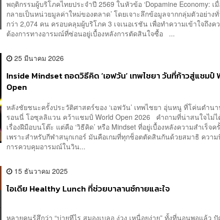
พฤติกรรมผู้บริโภคไทยประจำปี 2569 ในหัวข้อ ‘Dopamine Economy: เมื่
กลายเป็นหน่วยมูลค่าใหม่ของตลาด’ โดยเจาะลึกข้อมูลจากกลุ่มตัวอย่างท
กว่า 2,074 คน ครอบคลุมผู้บริโภค 3 เจเนอเรชัน เพื่อทำความเข้าใจถึงค
ต้องการทางอารมณ์ที่ซ่อนอยู่เบื้องหลังการตัดสินใจซื้อ ...
25 มีนาคม 2026
Inside Mindset ถอดวิธีคิด ‘เอฟวัน’ เทพไชยา วันที่ก้าวสู่แชมป์
Open
หลังชัยชนะครั้งประวัติศาสตร์ของ ‘เอฟวัน’ เทพไชยา อุ่นหนู ที่โค่นตำน
รอนนี่ โอซุลลิแวน คว้าแชมป์ World Open 2026 คำถามที่น่าสนใจไม่ได้
เรื่องฝีมือบนโต๊ะ แต่คือ ‘วิธีคิด’ หรือ Mindset ที่อยู่เบื้องหลังความสำเร็จครั
เพราะสำหรับกีฬาสนุกเกอร์ มันคือเกมที่ทุกช็อตตัดสินกันด้วยสมาธิ ความน
การควบคุมอารมณ์ในวิน...
15 ธันวาคม 2025
ไอเดีย Healthy Lunch ที่ช่วยบาลานซ์กายและใจ
หลายคนรู้สึกว่า “บ่ายทีไร สมองเบลอ ง่วง เหนื่อยง่าย” ทั้งที่นอนพอแล้ว ปั