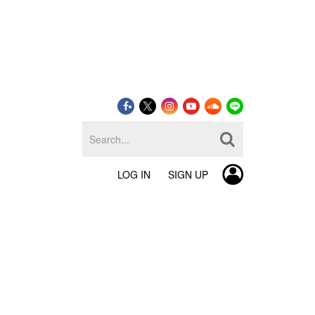
LOG IN
SIGN UP