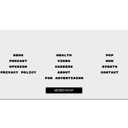
News
Wealth
Pop
Podcast
Video
Now
Opinion
Careers
Events
Privacy Policy
About
Contact
FOR ADVERTISING
MEMBERSHIP
© 2017-
2026
The Standard. All rights reserved.