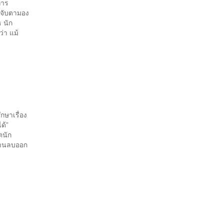
งการ
กจับตามอง
 นัก
่า แม้
กษาเรื่อง
ด้”
ตนัก
ด้านลบออก