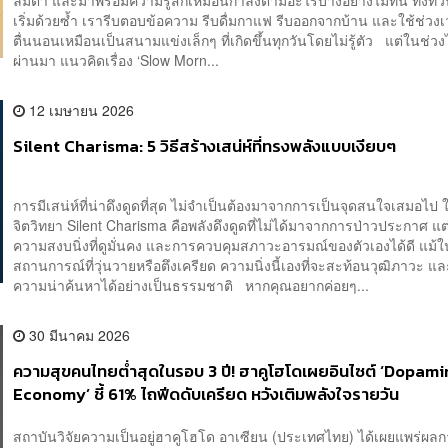
ลืมตา และมาพร้อมความรู้สึกเหมือนกำลังตามอะไรบางอย่างไม่ทัน ทั้งที่วั
เริ่มด้วยซ้ำ เรารีบตอบข้อความ รีบดื่มกาแฟ รีบออกจากบ้าน และใช้ช่วง
ตื่นนอนเหมือนเป็นสนามแข่งเล็กๆ ที่เกิดขึ้นทุกวันโดยไม่รู้ตัว แต่ในช่วงไม่ก
ผ่านมา แนวคิดเรื่อง ‘Slow Morn...
12 เมษายน 2026
Silent Charisma: 5 วิธีสร้างเสน่ห์ที่ทรงพลังแบบเงียบๆ
การมีเสน่ห์ที่น่าดึงดูดที่สุด ไม่จำเป็นต้องมาจากการเป็นจุดสนใจเสมอไป
จิตวิทยา Silent Charisma คือพลังดึงดูดที่ไม่ได้มาจากการป่าวประกาศ แ
ความสงบนิ่งที่ดูมั่นคง และการควบคุมสภาวะอารมณ์ของตัวเองได้ดี แม้ใ
สถานการณ์ที่วุ่นวายหรือตึงเครียด ความนิ่งนี้เองที่จะสะท้อนวุฒิภาวะ และ
ความน่าค้นหาได้อย่างเป็นธรรมชาติ หากคุณอยากค่อยๆ...
30 มีนาคม 2026
ความสุขคนไทยต่ำสุดในรอบ 3 ปี! ฮาคูโฮโดเผยอินไซต์ ‘Dopam
Economy’ ชี้ 61% ไถฟีดดับเครียด หวังเติมพลังใจรายวัน
สถาบันวิจัยความเป็นอยู่ฮาคูโฮโด อาเซียน (ประเทศไทย) ได้เผยแพร่ผล