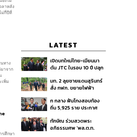
นยังไม่
เวลาหลัง
ี่ปีที่
LATEST
เปิดบทใหม่ไทย-เมียนมา
 ในทาง
ดัน JTC ในรอบ 10 ปี ปลุก
ต่มาจาก
‘เส้นเลือดใหญ่’ ค้า
น
มท. 2 ลุยชายแดนสุรินทร์
เพิ่ม
ชายแดน ท่าเรือน้ำลึก
สั่ง กฟภ. ขยายไฟฟ้า
ทวาย
‘ปราสาทตาควาย–เนิน
ก กลาง ฟันโกงสอบท้อง
350’ เสริมความมั่นคง
ถิ่น 5,925 ราย ประกาศ
ชายแดน
ine
บัญชีใหม่ 7 ส.ค. ส่วน 97
ทักษิณ ร่วมสวดพระ
ราย รอ ป.ป.ช. ขีดเส้นแล้ว
อภิธรรมศพ ‘พล.ต.ท.
เสร็จ 31 ส.ค.
การศึกษา
ผ่อน’ บิดา ‘พักตร์พิไล ทวี