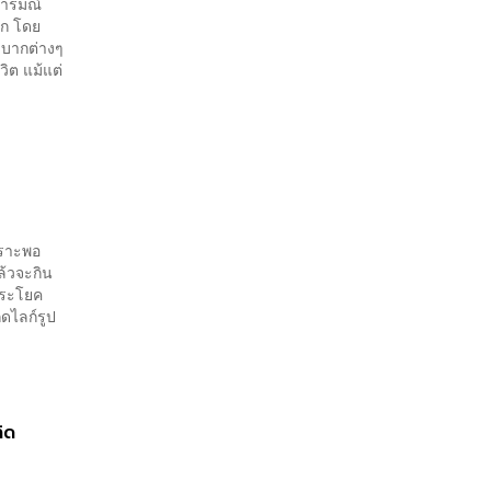
อารมณ์
าก โดย
ำบากต่างๆ
ิต แม้แต่
พราะพอ
แล้วจะกิน
ประโยค
ดไลก์รูป
คิด