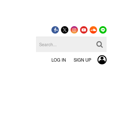
LOG IN
SIGN UP