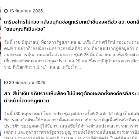
16 มิถุนายน 2025
เกรียงไกรไม่ห่วง หลังอนุทินจ่อถูกเรียกเข้าชี้แจงคดีฮั้ว สว. บอกสื
“ขอบคุณที่เป็นห่วง”
วันนี้ (16 มิถุนายน) ที่อาคารรัฐสภา พล.อ. เกรียงไกร ศรีรักษ์ รองประธา
คนที่ 1 กล่าวถึงกรณีกระแสข่าวกรณีคดีฮั้ว สว. ที่ล่าสุดปรากฏข้อมูลว่า
อนุกรรมการสืบสวนและไต่สวนกลาง ชุดที่ 26 มีมติออกหมายเพื่อเรียกตัวบ
เกี่ยวข้องกับขบวนการล่าสุด ประมาณ 20 คน ซึ่งระบุมีผู้นำพรรคการเมือง
ราย ที่เรียกกันว่า ‘2 น.’ พล.อ. เกรียงไก...
30 พฤษภาคม 2025
สว. สีน้ำเงิน อภิปรายเห็นพ้อง ไม่มีเหตุต้องชะลอตั้งองค์กรอิสระ 
ทำหน้าที่ตามกฎหมาย
วันนี้ (30 พฤษภาคม) ในการประชุมวุฒิสภาครั้งที่ 2 สมัยวิสามัญ เป็นพิเ
พิจารณาญัตติขอให้ชะลอการตั้งคณะกรรมาธิการสามัญเพื่อทำหน้าที่ตร
ประวัติฯ ของบุคคลผู้ได้รับการเสนอชื่อให้ดำรงตำแหน่งคณะกรรมการการเ
(กกต.) และตุลาการศาลรัฐธรรมนูญ รวมทั้งให้ความเห็นชอบกรรมการป้
ปราบปรามการทุจริตแห่งชาติ (ป.ป.ช.) จนกว่ามีคำตัดสินในคดีที่สมาชิก..