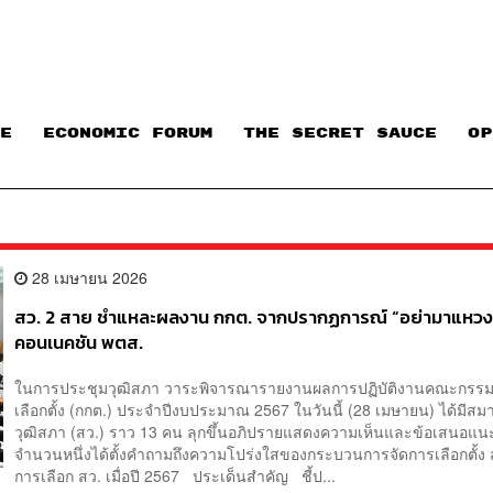
E
ECONOMIC FORUM
THE SECRET SAUCE​
OP
28 เมษายน 2026
สว. 2 สาย ชำแหละผลงาน กกต. จากปรากฏการณ์ “อย่ามาแหวง”
คอนเนคชัน พตส.
ในการประชุมวุฒิสภา วาระพิจารณารายงานผลการปฏิบัติงานคณะกรร
เลือกตั้ง (กกต.) ประจำปีงบประมาณ 2567 ในวันนี้ (28 เมษายน) ได้มีสม
วุฒิสภา (สว.) ราว 13 คน ลุกขึ้นอภิปรายแสดงความเห็นและข้อเสนอแน
จำนวนหนึ่งได้ตั้งคำถามถึงความโปร่งใสของกระบวนการจัดการเลือกตั้ง
การเลือก สว. เมื่อปี 2567 ประเด็นสำคัญ ชี้ป...