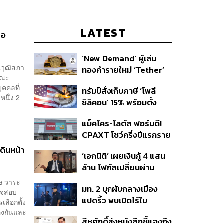
LATEST
่อ
‘New Demand’ ผู้เล่น
นวุฒิสภา
ทองคำรายใหม่ ‘Tether’
 คณะ
ุคคลที่
ทรัมป์สั่งเก็บภาษี ‘โพลี
หนึ่ง 2
ซิลิคอน’ 15% พร้อมตั้ง
ราคาขั้นต่ำ ตัดกำลังจีน
แม็คโคร-โลตัส ฟอร์มดี!
CPAXT โชว์ครึ่งปีแรกราย
ได้ทะลุ 2.6 แสนล้าน เร่ง
เดินหน้า
‘เอกนิติ’ เผยเงินกู้ 4 แสน
ปรับโฉมสาขาใหม่ดันพื้นที่
ล้าน โฟกัสเปลี่ยนผ่าน
เช่าโต
พลังงาน ลุ้น ‘ไทยช่วยไทย
ศษ วาระ
มท. 2 บุกผับกลางเมือง
พลัส’ เฟส 2 รอประเมิน
วจสอบ
แปดริ้ว พบเปิดไร้ใบ
ความเหมาะสม
ลือกตั้ง
อนุญาต-เด็กต่ำกว่า 20 ปี
องกันและ
สีหศักดิ์ส่งหนังสือชี้แจงถึง
.