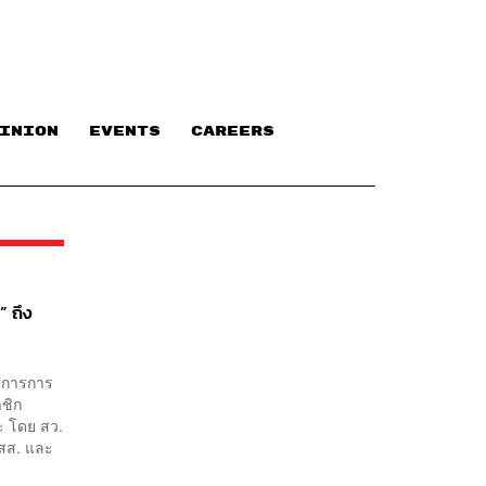
INION
EVENTS
CAREERS
 ถึง
มการการ
าชิก
ะ โดย สว.
 สส. และ