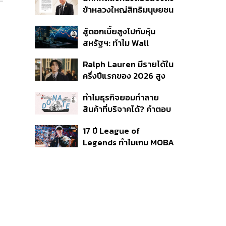
ใช้บริการ ฉี่ม่วง 32 ราย
ข้าหลวงใหญ่สิทธิมนุษยชน
จ่อปิด 5 ปี
กรณีรายงาน UN ‘คลาด
สู้ดอกเบี้ยสูงไปกับหุ้น
เคลื่อน-ไม่เป็นธรรม’
สหรัฐฯ: ทำไม Wall
Street ยังน่าลงทุนกว่าที่
Ralph Lauren มีรายได้ใน
คิด?
ครึ่งปีแรกของ 2026 สูง
ขึ้นถึง 14%
ทำไมธุรกิจยอมทำลาย
สินค้าที่บริจาคได้? คำตอบ
อาจไม่ได้อยู่ที่จริยธรรมแต่
17 ปี League of
อยู่ที่ระบบภาษี
Legends ทำไมเกม MOBA
ในตำนานถึงไม่หายไปตาม
กาลเวลา?