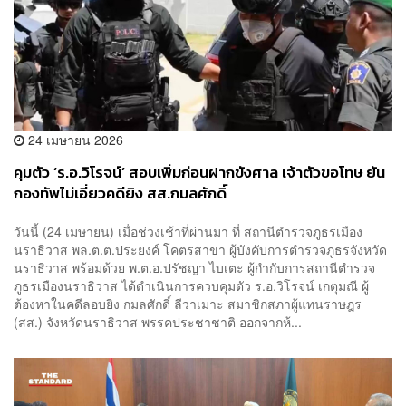
24 เมษายน 2026
คุมตัว ‘ร.อ.วิโรจน์’ สอบเพิ่มก่อนฝากขังศาล เจ้าตัวขอโทษ ยัน
กองทัพไม่เอี่ยวคดียิง สส.กมลศักดิ์
วันนี้ (24 เมษายน) เมื่อช่วงเช้าที่ผ่านมา ที่ สถานีตำรวจภูธรเมือง
นราธิวาส พล.ต.ต.ประยงค์ โคตรสาขา ผู้บังคับการตำรวจภูธรจังหวัด
นราธิวาส พร้อมด้วย พ.ต.อ.ปรัชญา ไบเตะ ผู้กำกับการสถานีตำรวจ
ภูธรเมืองนราธิวาส ได้ดำเนินการควบคุมตัว ร.อ.วิโรจน์ เกตุมณี ผู้
ต้องหาในคดีลอบยิง กมลศักดิ์ ลีวาเมาะ สมาชิกสภาผู้แทนราษฎร
(สส.) จังหวัดนราธิวาส พรรคประชาชาติ ออกจากห้...