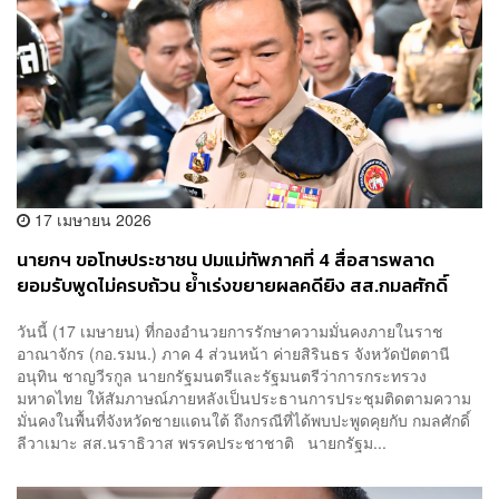
17 เมษายน 2026
นายกฯ ขอโทษประชาชน ปมแม่ทัพภาคที่ 4 สื่อสารพลาด
ยอมรับพูดไม่ครบถ้วน ย้ำเร่งขยายผลคดียิง สส.กมลศักดิ์
วันนี้ (17 เมษายน) ที่กองอำนวยการรักษาความมั่นคงภายในราช
อาณาจักร (กอ.รมน.) ภาค 4 ส่วนหน้า ค่ายสิรินธร จังหวัดปัตตานี
อนุทิน ชาญวีรกูล นายกรัฐมนตรีและรัฐมนตรีว่าการกระทรวง
มหาดไทย ให้สัมภาษณ์ภายหลังเป็นประธานการประชุมติดตามความ
มั่นคงในพื้นที่จังหวัดชายแดนใต้ ถึงกรณีที่ได้พบปะพูดคุยกับ กมลศักดิ์
ลีวาเมาะ สส.นราธิวาส พรรคประชาชาติ นายกรัฐม...