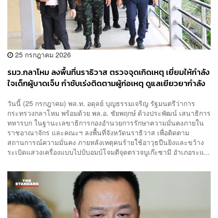
25 กรกฎาคม 2026
รมว.กลาโหม ลงพื้นที่นราธิวาส ตรวจจุดเกิดเหตุ เยี่ยมให้กำลัง
ใจเด็กผู้บาดเจ็บ กำชับเร่งติดตามผู้ก่อเหตุ ดูแลเยียวยากำลัง
พลกำลังความสามารถ
​วันนี้ (25 กรกฎาคม) พล.ท. อดุลย์ บุญธรรมเจริญ รัฐมนตรีว่าการ
กระทรวงกลาโหม พร้อมด้วย พล.อ. ชัยพฤกษ์ ด้วงประพัฒน์ เสนาธิการ
ทหารบก ในฐานะเลขาธิการกองอำนวยการรักษาความมั่นคงภายใน
ราชอาณาจักร และคณะฯ ลงพื้นที่จังหวัดนราธิวาส เพื่อติดตาม
สถานการณ์ความมั่นคง ภายหลังเหตุคนร้ายใช้อาวุธปืนยิงและขว้าง
ระเบิดแสวงเครื่องแบบไปป์บอมบ์โจมตีจุดตรวจบูเก๊ะซามี อำเภอระแ...