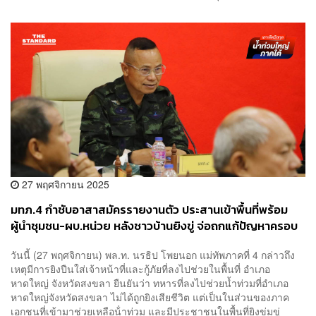
27 พฤศจิกายน 2025
มทภ.4 กำชับอาสาสมัครรายงานตัว ประสานเข้าพื้นที่พร้อม
ผู้นำชุมชน-ผบ.หน่วย หลังชาวบ้านยิงขู่ จ่อถกแก้ปัญหาครอบ
ครองอาวุธ ช่วง พ.ร.ก.ฉุกเฉิน
วันนี้ (27 พฤศจิกายน) พล.ท. นรธิป โพยนอก แม่ทัพภาคที่ 4 กล่าวถึง
เหตุมีการยิงปืนใส่เจ้าหน้าที่และกู้ภัยที่ลงไปช่วยในพื้นที่ อำเภอ
หาดใหญ่ จังหวัดสงขลา ยืนยันว่า ทหารที่ลงไปช่วยน้ำท่วมที่อําเภอ
หาดใหญ่จังหวัดสงขลา ไม่ได้ถูกยิงเสียชีวิต แต่เป็นในส่วนของภาค
เอกชนที่เข้ามาช่วยเหลือน้ําท่วม และมีประชาชนในพื้นที่ยิงข่มขู่