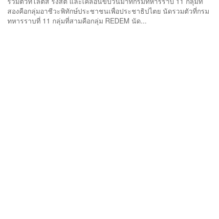
รวมตัวที้โลตัส รังสิต และเคลื่อนขบวนมาที่กรมทหารราบ 11 กลุ่มที่
สองคือกลุ่มอาชีวะพิทักษ์ประชาชนเพื่อประชาธิปไตย นัดรวมตัวที่กรม
ทหารราบที่ 11 กลุ่มที่สามคือกลุ่ม REDEM นัด...