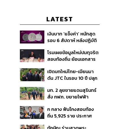
LATEST
เงินบาท ‘แข็งค่า’ หนักสุด
รอบ 6 สัปดาห์ หลังปฏิบัติ
การแทรกแซงเยนของ
โรมเผยข้อมูลใหม่ปมทุจริต
สหรัฐฯ-ญี่ปุ่น Standard
สอบท้องถิ่น ย้อนเอกสาร
Chartered เปิดเป้าสิ้นปีนี้
ประชุมปี 2567 พบชื่อ
จ่อแข็งต่อแตะ 32.50 บาท
เปิดบทใหม่ไทย-เมียนมา
อนุทิน จ่อสอบต่อเอี่ยว
ต่อดอลลาร์
ดัน JTC ในรอบ 10 ปี ปลุก
ตัดตอน ม.บูรพา หรือไม่
‘เส้นเลือดใหญ่’ ค้า
มท. 2 ลุยชายแดนสุรินทร์
ชายแดน ท่าเรือน้ำลึก
สั่ง กฟภ. ขยายไฟฟ้า
ทวาย
‘ปราสาทตาควาย–เนิน
ก กลาง ฟันโกงสอบท้อง
350’ เสริมความมั่นคง
ถิ่น 5,925 ราย ประกาศ
ชายแดน
บัญชีใหม่ 7 ส.ค. ส่วน 97
ทักษิณ ร่วมสวดพระ