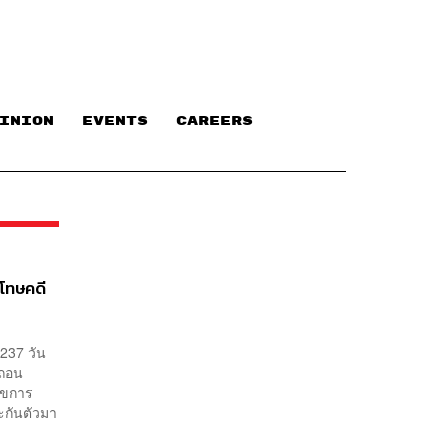
INION
EVENTS
CAREERS
กโทษคดี
 237 วัน
้ถอน
ไขการ
ระกันตัวมา