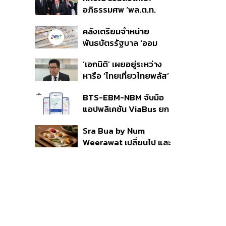
ราย รอ ป.ป.ช. ขีดเส้นแล้ว
อภิธรรมศพ ‘พล.ต.ท.
เสร็จ 31 ส.ค.
ผ่อน’ บิดา ‘พักตร์พิไล ทวี
คลังเตรียมจำหน่าย
สิน’ สิริอายุ 103 ปี แกนนำ
พันธบัตรรัฐบาล ‘ออม
เพื่อไทย-บุคคลหลาก
พลัส’ รอบถัดไป เร็วสุด 4
วงการร่วมอาลัย
‘เอกนิติ’ เผยอยู่ระหว่าง
ก.ย.นี้ อาจเพิ่มสัดส่วนการ
หารือ ‘ไทยเที่ยวไทยพลัส’
ขายแบบ Small Lot First
มีสิทธิใช้งบจากเงินกู้ 4
มากขึ้น
BTS-EBM-NBM จับมือ
แสนล้าน มั่นใจงบต่อ ‘ไทย
แอปพลิเคชัน ViaBus ยก
ช่วยไทย พลัส’ เฟส 2 มี
ระดับการติดตามตำแหน่ง
เพียงพอ
Sra Bua by Num
รถไฟฟ้า 3 สายแบบเรียล
Weerawat เปลี่ยนไป และ
ไทม์
นี่คือเหตุผลที่เราควรกลับ
ไปอีกครั้ง