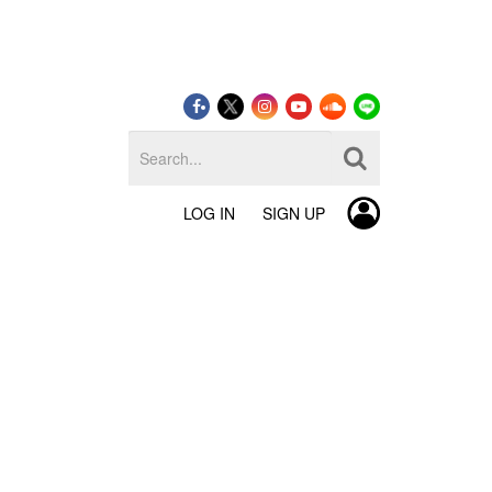
LOG IN
SIGN UP