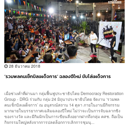
28 ธันวาคม 2018
‘รวมพลคนเช็กบิลเผด็จการ’ ฉลองปีใหม่ ขับไล่เผด็จการ
เมื่อช่วงค่ำที่ผ่านมา กลุ่มฟื้นฟูประชาธิปไตย Democracy Restoration
Group - DRG ร่วมกับ กลุ่ม 24 มิถุนาประชาธิปไตย จัดงาน ‘รวมพล
คนเช็กบิลเผด็จการ’ ณ อนุสรณ์สถาน 14 ตุลา ภายในงานมีกิจกรรม
มากมายในบรรยากาศเฉลิมฉลองปีใหม่ ไม่ว่าจะเป็นการจับฉลากชิง
ของรางวัล และมีกิมมิกเป็นการเขียนสิ่งอยากฝากถึงกลุ่ม คสช. ถือเป็น
กิจกรรมใหญ่หลังจากการปลดล็อกการเลิกการชุมนุ...