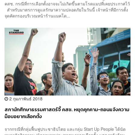
คสช. กรณีที่การเลือกตั้งอาจจะไม่เกิดขึ้นตามโรดแมปที่เคยประกาศไว้
สำหรับมาตรการดูแลรักษาความปลอดภัยในวันนี้ เจ้าหน้าที่มีการตั้ง
จุดคัดกรองบริเวณหน้าร้านแมคโด...
2 กุมภาพันธ์ 2018
สภานักศึกษาธรรมศาสตร์จี้ คสช. หยุดคุกคาม-ถอนแจ้งความ
ม็อบอยากเลือกตั้ง
จากกรณีที่กลุ่มฟื้นฟูประชาธิปไตย และกลุ่ม Start Up People ได้นัด
หมายจัดกิจกรรม ‘นัดรวมพลประชาชนอยากเลือกตั้ง แสดงพลังต้าน