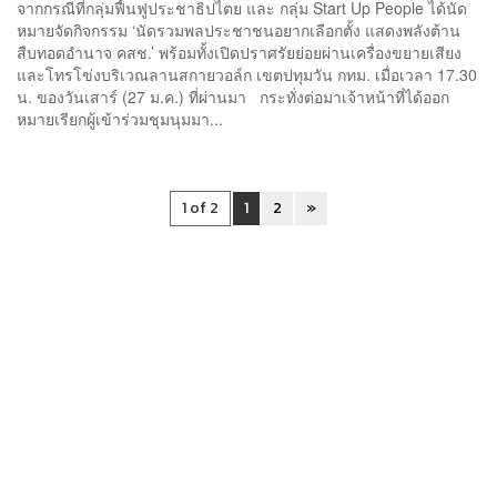
จากกรณีที่กลุ่มฟื้นฟูประชาธิปไตย และ กลุ่ม Start Up People ได้นัด
หมายจัดกิจกรรม ‘นัดรวมพลประชาชนอยากเลือกตั้ง แสดงพลังต้าน
สืบทอดอำนาจ คสช.’ พร้อมทั้งเปิดปราศรัยย่อยผ่านเครื่องขยายเสียง
และโทรโข่งบริเวณลานสกายวอล์ก เขตปทุมวัน กทม. เมื่อเวลา 17.30
น. ของวันเสาร์ (27 ม.ค.) ที่ผ่านมา กระทั่งต่อมาเจ้าหน้าที่ได้ออก
หมายเรียกผู้เข้าร่วมชุมนุมมา...
1 of 2
1
2
»