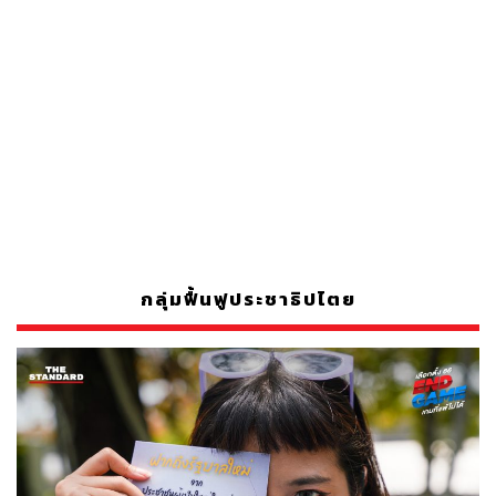
กลุ่มฟื้นฟูประชาธิปไตย