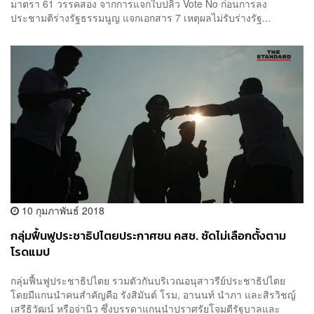
มาตรา 61 วรรคสอง จากการแจกใบปลิว Vote No ก่อนการลง
ประชามติร่างรัฐธรรมนูญ แจกเอกสาร 7 เหตุผลไม่รับร่างรัฐ...
10 กุมภาพันธ์ 2018
กลุ่มฟื้นฟูประชาธิปไตยประกาศชน คสช. ซัดไม่เลือกตั้งตาม
โรดแมป
กลุ่มฟื้นฟูประชาธิปไตย รวมตัวกันบริเวณอนุสาวรีย์ประชาธิปไตย
โดยมีแกนนำคนสำคัญคือ รังสิมันต์ โรม, อานนท์ นำภา และสิรวิชญ์
เสรีธิวัฒน์ หรือจ่านิว ซึ่งบรรดาแกนนำปราศรัยโจมตีรัฐบาลและ