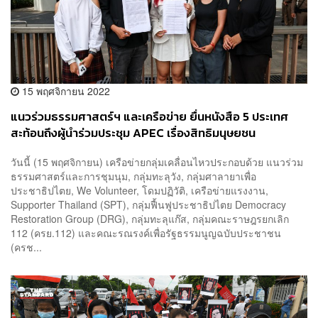
15 พฤศจิกายน 2022
แนวร่วมธรรมศาสตร์ฯ และเครือข่าย ยื่นหนังสือ 5 ประเทศ
สะท้อนถึงผู้นำร่วมประชุม APEC เรื่องสิทธิมนุษยชน
วันนี้ (15 พฤศจิกายน) เครือข่ายกลุ่มเคลื่อนไหวประกอบด้วย แนวร่วม
ธรรมศาสตร์และการชุมนุม, กลุ่มทะลุวัง, กลุ่มศาลายาเพื่อ
ประชาธิปไตย, We Volunteer, โดมปฏิวัติ, เครือข่ายแรงงาน,
Supporter Thailand (SPT), กลุ่มฟื้นฟูประชาธิปไตย Democracy
Restoration Group (DRG), กลุ่มทะลุแก๊ส, กลุ่มคณะราษฎรยกเลิก
112 (ครย.112) และคณะรณรงค์เพื่อรัฐธรรมนูญฉบับประชาชน
(ครช...