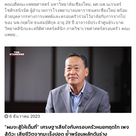
คณบดีคณะแพทยศาสตร์ มหาวิทยาลัยเชียงใหม่, ผศ.นพ.นเรนทร์
โชติรสนิรมิต ผู้อำนวยการโรงพยาบาลมหาราชนครเชียงใหม่ พร้อม
ด้วยบุคลากรทางการแพทย์และครอบครัวร่วมไว้อาลัยกับการจากไป
ของ นพ.กฤตไท ธนสมบัติกุล อายุ 29 ปี อาจารย์ประจำศูนย์ระบาด
วิทยาคลินิกและสถิติศาสตร์คลินิก ภาควิชาเวชศาสตร์ครอบครัว คณะ
แพทย...
6 ธันวาคม 2023
“ผมจะสู้ให้เต็มที่” เศรษฐาเสียใจกับครอบครัวหมอกฤตไท เพจ
สู้ดิวะ เสียชีวิตจากมะเร็งปอด ย้ำพร้อมผลักดันร่าง