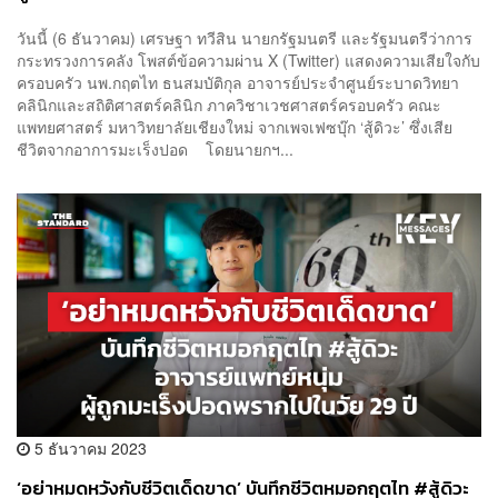
พ.ร.บ.อากาศสะอาดฯ ให้เป็นสิทธิขั้นพื้นฐาน
วันนี้ (6 ธันวาคม) เศรษฐา ทวีสิน นายกรัฐมนตรี และรัฐมนตรีว่าการ
กระทรวงการคลัง โพสต์ข้อความผ่าน X (Twitter) แสดงความเสียใจกับ
ครอบครัว นพ.กฤตไท ธนสมบัติกุล อาจารย์ประจำศูนย์ระบาดวิทยา
คลินิกและสถิติศาสตร์คลินิก ภาควิชาเวชศาสตร์ครอบครัว คณะ
แพทยศาสตร์ มหาวิทยาลัยเชียงใหม่ จากเพจเฟซบุ๊ก ‘สู้ดิวะ’ ซึ่งเสีย
ชีวิตจากอาการมะเร็งปอด โดยนายกฯ...
5 ธันวาคม 2023
‘อย่าหมดหวังกับชีวิตเด็ดขาด’ บันทึกชีวิตหมอกฤตไท #สู้ดิวะ