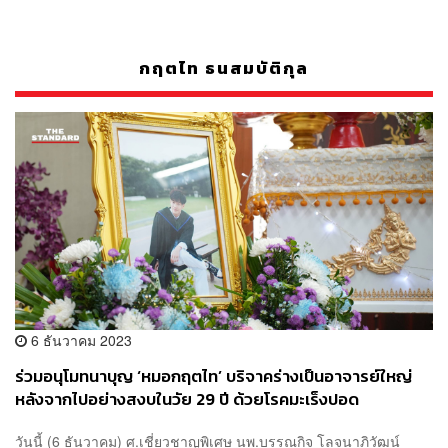
กฤตไท ธนสมบัติกุล
6 ธันวาคม 2023
ร่วมอนุโมทนาบุญ ‘หมอกฤตไท’ บริจาคร่างเป็นอาจารย์ใหญ่
หลังจากไปอย่างสงบในวัย 29 ปี ด้วยโรคมะเร็งปอด
วันนี้ (6 ธันวาคม) ศ.เชี่ยวชาญพิเศษ นพ.บรรณกิจ โลจนาภิวัฒน์