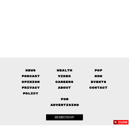
News
Wealth
Pop
Podcast
Video
Now
Opinion
Careers
Events
Privacy
About
Contact
Policy
FOR
ADVERTISING
MEMBERSHIP