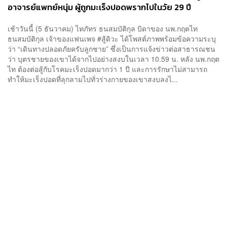
อาจารย์แพทย์หนุ่ม ผู้ถูกมะเร็งปอดพรากไปในวัย 29 ปี
เช้าวันนี้ (5 ธันวาคม) ไทภัทร ธนสมบัติกุล บิดาของ นพ.กฤตไท
ธนสมบัติกุล เจ้าของแฟนเพจ #สู้ดิวะ ได้โพสต์ภาพพร้อมข้อความระบุ
ว่า “เดินทางปลอดภัยครับลูกชาย” ซึ่งเป็นการแจ้งข่าวต่อสาธารณชน
ว่า บุตรชายของเขาได้จากไปอย่างสงบในเวลา 10.59 น. หลัง นพ.กฤต
ไท ต้องต่อสู้กับโรคมะเร็งปอดมากว่า 1 ปี และการรักษาไม่สามารถ
ทำให้มะเร็งปอดที่ลุกลามไปทั่วร่างกายของเขาสงบลงไ...