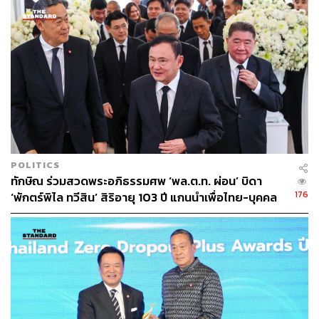
POLITICS
ทักษิณ ร่วมสวดพระอภิธรรมศพ ‘พล.ต.ท. ผ่อน’ บิดา
176
‘พักตร์พิไล ทวีสิน’ สิริอายุ 103 ปี แกนนำเพื่อไทย-บุคคล
หลากวงการร่วมอาลัย