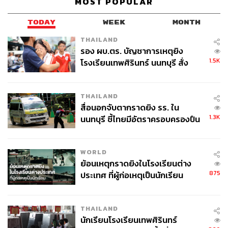
MOST POPULAR
TODAY
WEEK
MONTH
THAILAND
รอง ผบ.ตร. บัญชาการเหตุยิง
1.5K
โรงเรียนเทพศิรินทร์ นนทบุรี สั่ง
ค้นหา 2 รอบยืนยันไร้คนติดค้าง พบ
ศพปู่-ย่าที่บ้านพักผู้ก่อเหตุ
THAILAND
สื่อนอกจับตากราดยิง รร. ใน
1.3K
นนทบุรี ชี้ไทยมีอัตราครอบครองปืน
สูงในระดับต้นของภูมิภาค
WORLD
ย้อนเหตุกราดยิงในโรงเรียนต่าง
875
ประเทศ ที่ผู้ก่อเหตุเป็นนักเรียน
THAILAND
นักเรียนโรงเรียนเทพศิรินทร์