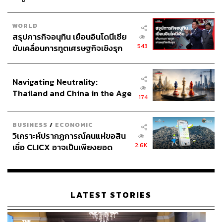
WORLD
สรุปภารกิจอนุทิน เยือนอินโดนีเซีย
543
ขับเคลื่อนการทูตเศรษฐกิจเชิงรุก
ประกาศหุ้นส่วนยุทธศาสตร์ไทย –
อินโดนีเซีย
Navigating Neutrality:
Thailand and China in the Age
174
of a New Global Order
BUSINESS
/
ECONOMIC
วิเคราะห์ปรากฏการณ์คนแห่ขอสิน
2.6K
เชื่อ CLICX อาจเป็นเพียงยอด
ภูเขาน้ำแข็ง ของปัญหาหนี้ครัว
เรือนไทยที่ถูกซุกไว้
LATEST STORIES