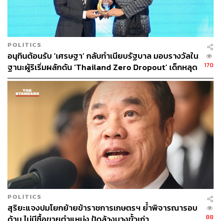
POLITICS
อนุทินต้อนรับ ‘เศรษฐา’ กลับทำเนียบรัฐบาล มอบรางวัลใน
170
ฐานะผู้ริเริ่มผลักดัน ‘Thailand Zero Dropout’ เด็กหลุด
ระบบลดจาก 1 ล้าน เหลือ 6 แสนคน
POLITICS
สุริยะแจงปมโยกย้ายข้าราชการเกษตรฯ ย้ำพิจารณารอบ
88
ด้าน ไม่มีซื้อขายตำแหน่ง ปัดล้างบางขั้วเก่า