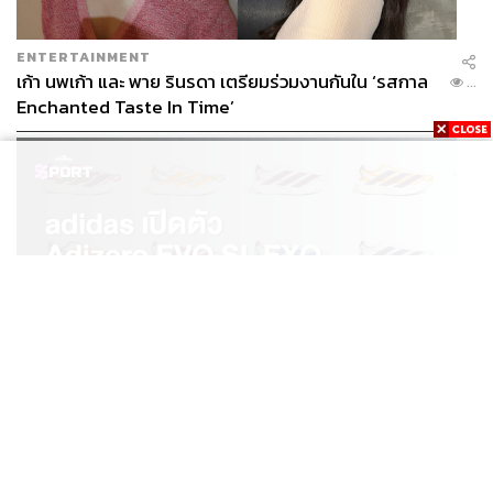
ENTERTAINMENT
เก้า นพเก้า และ พาย รินรดา เตรียมร่วมงานกันใน ‘รสกาล
...
Enchanted Taste In Time’
SPORT
adidas เปิดตัว Adizero EVO SL EXO คอลเล็กชันพิเศษ
...
รับฤดูกาล College Football