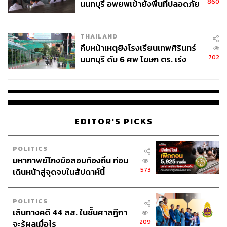
860
นนทบุรี อพยพเข้ายังพื้นที่ปลอดภัย
ชั่วคราว หลังเหตุใช้อาวุธปืนภายใน
โรงเรียนคลี่คลาย
THAILAND
คืบหน้าเหตุยิงโรงเรียนเทพศิรินทร์
702
นนทบุรี ดับ 6 ศพ โฆษก ตร. เร่ง
สอบปมขโมยปืนปู่ก่อเหตุ
EDITOR'S PICKS
POLITICS
มหากาพย์โกงข้อสอบท้องถิ่น ก่อน
573
เดินหน้าสู่จุดจบในสัปดาห์นี้
POLITICS
เส้นทางคดี 44 สส. ในชั้นศาลฎีกา
209
จะรู้ผลเมื่อไร