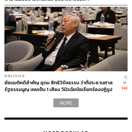
POLITICS
ย้อนมติคดีสำคัญ อุดม สิทธิวิรัชธรรม ว่าที่ประธานศาล
342
รัฐธรรมนูญ เคยเป็น 1 เสียง วินิจฉัยข้อเรียกร้องปฏิรูป
สถาบันฯ ไม่เข้าข่ายล้มล้าง
MORE