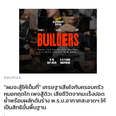
POLITICS
“ผมจะสู้ให้เต็มที่” เศรษฐาเสียใจกับครอบครัว
หมอกฤตไท เพจสู้ดิวะ เสียชีวิตจากมะเร็งปอด
ย้ำพร้อมผลักดันร่าง พ.ร.บ.อากาศสะอาดฯ ให้
เป็นสิทธิขั้นพื้นฐาน