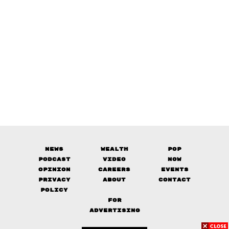
News
Wealth
Pop
Podcast
Video
Now
Opinion
Careers
Events
Privacy
About
Contact
Policy
FOR
ADVERTISING