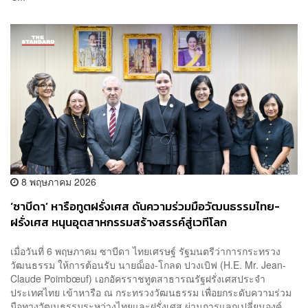
8 พฤษภาคม 2026
‘ซาบีดา’ หารือทูตฝรั่งเศส ดันความร่วมมือวัฒนธรรมไทย-
ฝรั่งเศส หนุนอุตสาหกรรมสร้างสรรค์สู่เวทีโลก
เมื่อวันที่ 6 พฤษภาคม ซาบีดา ไทยเศรษฐ์ รัฐมนตรีว่าการกระทรวง
วัฒนธรรม ให้การต้อนรับ นายฌ็อง-โกลด ปวงเบิฟ (H.E. Mr. Jean-
Claude Poimbœuf) เอกอัครราชทูตสาธารณรัฐฝรั่งเศสประจำ
ประเทศไทย เข้าหารือ ณ กระทรวงวัฒนธรรม เพื่อยกระดับความร่วม
มือทางวัฒนธรรมระหว่างไทยและฝรั่งเศส ผ่านการแลกเปลี่ยนองค์