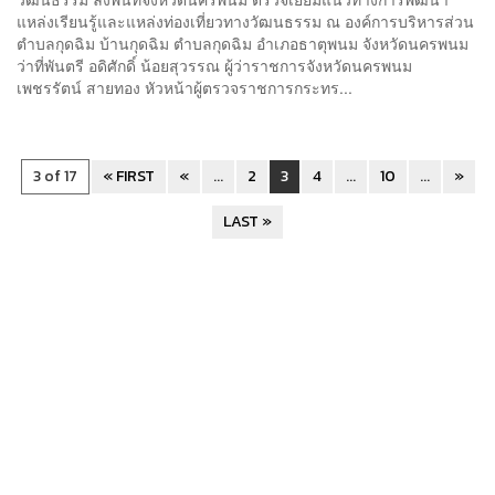
แหล่งเรียนรู้และแหล่งท่องเที่ยวทางวัฒนธรรม ณ องค์การบริหารส่วน
ตำบลกุดฉิม บ้านกุดฉิม ตำบลกุดฉิม อำเภอธาตุพนม จังหวัดนครพนม
ว่าที่พันตรี อดิศักดิ์ น้อยสุวรรณ ผู้ว่าราชการจังหวัดนครพนม
เพชรรัตน์ สายทอง หัวหน้าผู้ตรวจราชการกระทร...
3 of 17
« FIRST
«
...
2
3
4
...
10
...
»
LAST »