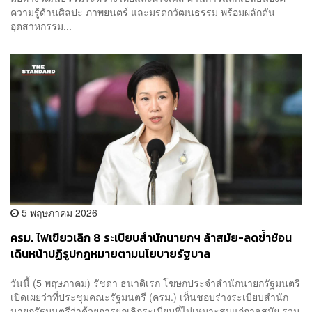
ความรู้ด้านศิลปะ ภาพยนตร์ และมรดกวัฒนธรรม พร้อมผลักดัน
อุตสาหกรรม...
5 พฤษภาคม 2026
ครม. ไฟเขียวเลิก 8 ระเบียบสำนักนายกฯ ล้าสมัย-ลดซ้ำซ้อน
เดินหน้าปฏิรูปกฎหมายตามนโยบายรัฐบาล
วันนี้ (5 พฤษภาคม) รัชดา ธนาดิเรก โฆษกประจำสำนักนายกรัฐมนตรี
เปิดเผยว่าที่ประชุมคณะรัฐมนตรี (ครม.) เห็นชอบร่างระเบียบสำนัก
นายกรัฐมนตรีว่าด้วยการยกเลิกระเบียบที่ไม่เหมาะสมแก่กาลสมัย รวม