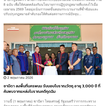
8 ฉบับ เพื่อให้สอดคล้องกับนโยบายการปฏิรูปกฎหมายที่แถลงไว้เมื่อ
เมษายน 2569 โดยมุ่งเน้นการลดขั้นตอนกระบวนงานที่ซ้ำซ้อนและ
ปรับปรุงกฎหมายลำดับรองให้ทันต่อสถานการณ์ปัจจุบ...
2 พฤษภาคม 2026
ซาบีดา ลงพื้นที่นครพนม รับมอบโบราณวัตถุ อายุ 3,000 ปี ที่
ค้นพบจากแหล่งโบราณคดีกุดฉิม
วานนี้ (1 พฤษภาคม) ซาบีดา ไทยเศรษฐ์ รัฐมนตรีว่าการกระทรวง
วัฒนธรรม ลงพื้นที่จังหวัดนครพนม ตรวจเยี่ยมแนวทางการพัฒนา