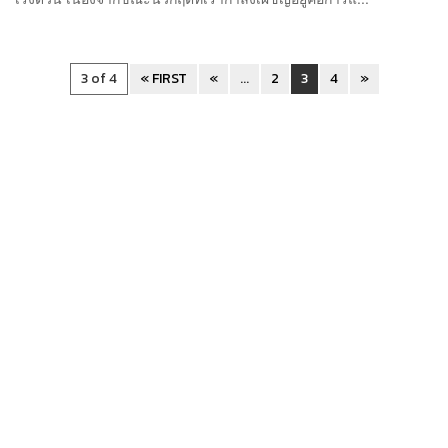
3 of 4
« FIRST
«
...
2
3
4
»