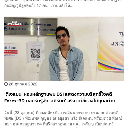
กัมมัญญ์มีลูกทีมถึง 17 คน ภายหลังให้...
28 ตุลาคม 2022
‘ดีเจแมน’ หอบหลักฐานพบ DSI แสดงความบริสุทธิ์ใจคดี
Forex-3D ยอมรับรู้จัก ‘อภิรักษ์’ จริง แต่ชี้แจงได้ทุกอย่าง
วันนี้ (28 ตุลาคม) ที่กองคดีธุรกิจการเงินนอกระบบ กรมสอบสวนคดี
พิเศษ (DSI) พัฒนพล กุญชร ณ อยุธยา หรือ ดีเจแมน พร้อมด้วย พัณณ์
ชยา ธนเศรษฐบวรภัค ที่ปรึกษากฎหมาย และ เหรียญ เปี่ยมจันทร์