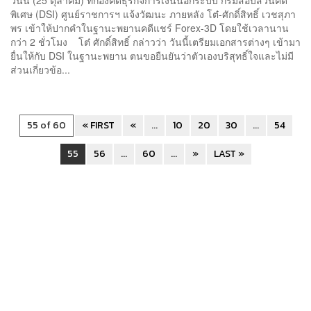
พิเศษ (DSI) ศูนย์ราชการฯ แจ้งวัฒนะ ภายหลัง โต๋-ศักดิ์สิทธิ์ เวชสุภา
พร เข้าให้ปากคำในฐานะพยานคดีแชร์ Forex-3D โดยใช้เวลานาน
กว่า 2 ชั่วโมง โต๋ ศักดิ์สิทธิ์ กล่าวว่า วันนี้เตรียมเอกสารต่างๆ เข้ามา
ยื่นให้กับ DSI ในฐานะพยาน ตนขอยืนยันว่าตัวเองบริสุทธิ์ใจและไม่มี
ส่วนเกี่ยวข้อ...
55 of 60
« FIRST
«
...
10
20
30
...
54
55
56
...
60
...
»
LAST »