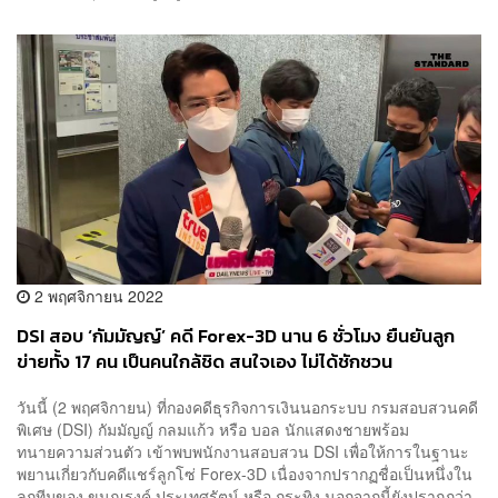
2 พฤศจิกายน 2022
DSI สอบ ‘กัมมัญญ์’ คดี Forex-3D นาน 6 ชั่วโมง ยืนยันลูก
ข่ายทั้ง 17 คน เป็นคนใกล้ชิด สนใจเอง ไม่ได้ชักชวน
วันนี้ (2 พฤศจิกายน) ที่กองคดีธุรกิจการเงินนอกระบบ กรมสอบสวนคดี
พิเศษ (DSI) กัมมัญญ์ กลมแก้ว หรือ บอล นักแสดงชายพร้อม
ทนายความส่วนตัว เข้าพบพนักงานสอบสวน DSI เพื่อให้การในฐานะ
พยานเกี่ยวกับคดีแชร์ลูกโซ่ Forex-3D เนื่องจากปรากฏชื่อเป็นหนึ่งใน
ลูกทีมของ ขุนณรงค์ ประเทศรัตน์ หรือ กระทิง นอกจากนี้ยังปรากฏว่า