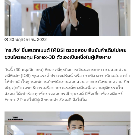
30 พฤศจิกายน 2022
‘กระทิง’ ยื่นสเตทเมนต์ ให้ DSI ตรวจสอบ ยืนยันคำเดิมไม่เคย
ชวนใครลงทุน Forex-3D ตัวเองเป็นหนึ่งในผู้เสียหาย
วันนี้ (30 พฤศจิกายน) ที่กองคดีธุรกิจการเงินนอกระบบ กรมสอบสวน
คดีพิเศษ (DSI) ขุนณรงค์ ประเทศรัตน์ หรือ กระทิง ดารานักแสดง เข้า
ให้ปากคำในฐานะพยานกับพนักงานสอบสวน จากกรณีทนายความ ปิย
ณัฐ สุกยัง เลขาธิการเครือข่ายรณรงค์ทวงคืนเพื่อความยุติธรรมใน
สังคม ได้เข้าร้องทุกข์ตรวจสอบกรณี ขุนรงค์ มีชื่อเกี่ยวข้องคดีแชร์
Forex-3D แต่ไม่มีผู้เสียหายดำเนินคดี จึงไม่ได...