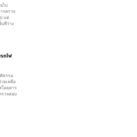
ายไป
การตรวจ
ป แต่
ที่ว่าง
ับรถไฟ
ุติธรรม
่วยเหลือ
ไฟโดยสาร
ารตรวจสอบ