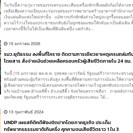
ในวันนี้ความวุ่นวายของรถเครนและเสียงเครื่องจักรที่เคยดังก้องได้จางห
เหลือเพียงความเงียบและร่องรอยของการพยายามสร้างอาคารสำนักงาน
เงินแผ่นดินแห่งใหม่เท่านั้น แม้ซากปรักหักพังส่วนใหญ่จะถูกรื้อถอนออกไ
ความไว้วางใจของประชาชนกลับยังไม่ถูกซ่อมแซมให้กลับมาเป็นดังเดิม พื้น
เปล่าตรงนี้จึงไม่ได้เป็นเพียงที่ดินผืนหนึ่ง แต่กำลัง...
15 มกราคม 2026
รมว.ยุติธรรม ลงพื้นที่โคราช ติดตามการเยียวยาเหตุเครนถล่มท
โดยสาร สั่งจ่ายเงินช่วยเหลือครอบครัวผู้เสียชีวิตภายใน 24 ชม.
วันนี้ (15 มกราคม) พล.ต.ท. รุทธพล เนาวรัตน์ รัฐมนตรีว่าการกระทรวงย
พร้อมด้วยคณะผู้บริหารระดับสูง ลงพื้นที่ติดตามสถานการณ์และให้ความช
ผู้เสียหายจากเหตุการณ์เครนยกสะพานรถไฟความเร็วสูงตกทับขบวนรถ
บริเวณบ้านคต ตำบลสีคิ้ว อำเภอสีคิ้ว จังหวัดนครราชสีมา ภายหลังก
จุดเกิดเหตุ รัฐมนตรีว่าการกระทรวงยุติธรรมและคณะ ได้...
13 กุมภาพันธ์ 2024
UNDP เผยสถิติคดีฟ้องปิดปากโดยภาคธุรกิจ ประเด็น
ทรัพยากรธรรมชาติเกินครึ่ง คุกคามจนเสียชีวิตราว 1 ใน 3