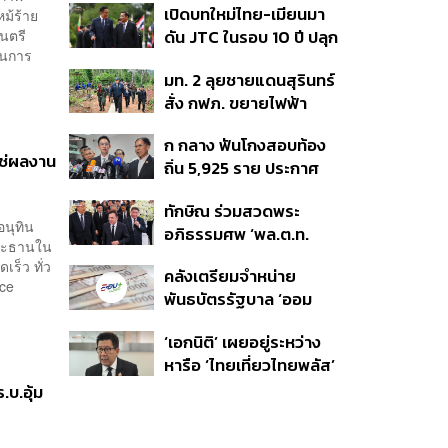
เปิดบทใหม่ไทย-เมียนมา
ม้ร้าย
อนุทิน จ่อสอบต่อเอี่ยว
ต่อดอลลาร์
มนตรี
ดัน JTC ในรอบ 10 ปี ปลุก
ตัดตอน ม.บูรพา หรือไม่
นินการ
‘เส้นเลือดใหญ่’ ค้า
มท. 2 ลุยชายแดนสุรินทร์
ชายแดน ท่าเรือน้ำลึก
สั่ง กฟภ. ขยายไฟฟ้า
ทวาย
‘ปราสาทตาควาย–เนิน
ก กลาง ฟันโกงสอบท้อง
350’ เสริมความมั่นคง
่ใช่ผลงาน
ถิ่น 5,925 ราย ประกาศ
ชายแดน
บัญชีใหม่ 7 ส.ค. ส่วน 97
ทักษิณ ร่วมสวดพระ
ราย รอ ป.ป.ช. ขีดเส้นแล้ว
อนุทิน
อภิธรรมศพ ‘พล.ต.ท.
เสร็จ 31 ส.ค.
ประธานใน
ผ่อน’ บิดา ‘พักตร์พิไล ทวี
ดเร็ว ทั่ว
คลังเตรียมจำหน่าย
สิน’ สิริอายุ 103 ปี แกนนำ
ice
พันธบัตรรัฐบาล ‘ออม
เพื่อไทย-บุคคลหลาก
พลัส’ รอบถัดไป เร็วสุด 4
วงการร่วมอาลัย
‘เอกนิติ’ เผยอยู่ระหว่าง
ก.ย.นี้ อาจเพิ่มสัดส่วนการ
หารือ ‘ไทยเที่ยวไทยพลัส’
ขายแบบ Small Lot First
มีสิทธิใช้งบจากเงินกู้ 4
มากขึ้น
บ.อุ้ม
แสนล้าน มั่นใจงบต่อ ‘ไทย
ช่วยไทย พลัส’ เฟส 2 มี