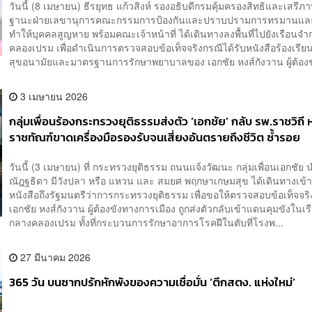
วันนี้ (8 เมษายน) ธีรยุทธ แก้วสิงห์ รองอธิบดีกรมคุ้มครองสิทธิและเสรีภ
ฐานะฝ่ายเลขานุการคณะกรรมการป้องกันและปราบปรามการทรมานแล
ทำให้บุคคลสูญหาย พร้อมคณะเจ้าหน้าที่ ได้เดินทางลงพื้นที่ไปยังเรือนจ
คลองเปรม เพื่อดำเนินการตรวจสอบข้อเท็จจริงกรณีได้รับหนังสือร้องเรียนเ
สุขอนามัยและมาตรฐานการรักษาพยาบาลของ เอกชัย หงส์กังวาน ผู้ต้องขั
3 เมษายน 2026
กลุ่มเพื่อนร้องกระทรวงยุติธรรมส่งตัว ‘เอกชัย’ กลับ รพ.ราชวิถี ห
ราชทัณฑ์ขาดเครื่องมือรองรับจนเสี่ยงอันตรายถึงชีวิต ซ้ำรอย
โศกนาฏกรรม
วันนี้ (3 เมษายน) ที่ กระทรวงยุติธรรม ถนนแจ้งวัฒนะ กลุ่มเพื่อนเอกชัย
ณัฎฐธิดา มีวังปลา หรือ แหวน และ สมยศ พฤกษาเกษมสุข ได้เดินทางเข้าย
หนังสือถึงรัฐมนตรีว่าการกระทรวงยุติธรรม เพื่อขอให้ตรวจสอบข้อเท็จจริง
เอกชัย หงส์กังวาน ผู้ต้องขังทางการเมือง ถูกส่งตัวกลับเข้าแดนคุมขังในเ
กลางคลองเปรม ทั้งที่กระบวนการรักษาอาการโรคฝีในตับที่โรงพ...
27 มีนาคม 2026
365 วัน บนซากปรักหักพังของความเชื่อมั่น ‘ตึกสตง. แห่งใหม่’