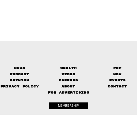
News
Wealth
Pop
Podcast
Video
Now
Opinion
Careers
Events
Privacy Policy
About
Contact
FOR ADVERTISING
MEMBERSHIP