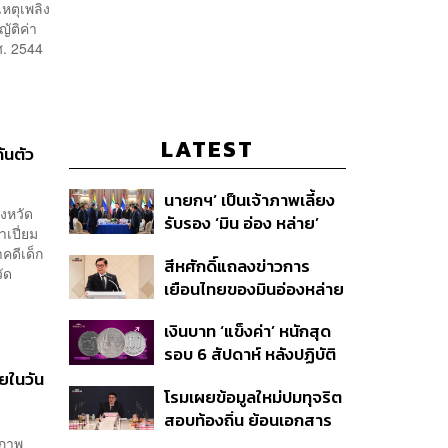
หตุเพลิง
ัติค่า
ศ. 2544
LATEST
ันตัว
นายกฯ’ เป็นเจ้าภาพเลี้ยง
ังหวัด
รับรอง ‘มิน อ่อง หล่าย’
เปี่ยม
พร้อมเชิญบิ๊กธุรกิจไทย
คดีเด็ก
สีหศักดิ์แถลงข่าวการ
ร่วมงาน
ัด
เยือนไทยของมินอ่องหล่าย
ชี้หารือทวิภาคี ครอบคลุม
เงินบาท ‘แข็งค่า’ หนักสุด
สร้างสรรค์ ตรงไปตรงมา
รอบ 6 สัปดาห์ หลังปฏิบัติ
ย้ำต้องการให้เมียนมากลับ
การแทรกแซงเยนของ
ายในวัน
สู่อาเซียน
โรมเผยข้อมูลใหม่ปมทุจริต
สหรัฐฯ-ญี่ปุ่น Standard
สอบท้องถิ่น ย้อนเอกสาร
Chartered เปิดเป้าสิ้นปีนี้
ประชุมปี 2567 พบชื่อ
ีภาพ
จ่อแข็งต่อแตะ 32.50 บาท