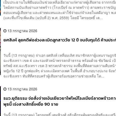
เป็นประธานในพิธีมอบเงินช่วยเหลือเยียวยาแก่ทายาทผู้เสียหาย จากกรณีเ
ไหม้สถานบันเทิงย่านลาดพร้าว (โรงเบียร์ ณ ลาดพร้าว) ตามพระราชบัญญ
ตอบแทนผู้เสียหาย และค่าทดแทนและค่าใช้จ่ายแก่จำเลยในคดีอาญา พ.
(และที่แก้ไขเพิ่มเติม (ฉบับที่ 2) พ.ศ. 2559) โดยมี ไตรยฤทธิ์ เต...
13 กรกฎาคม 2026
ยศสิงห์ ลุยคดีพ่อล่วงละเมิดลูกสาววัย 12 ปี จนจับกุมได้ ค้านประก
วันนี้ (13 กรกฎาคม) จ่าเอก ยศสิงห์ เหลี่ยมเลิศ สมาชิกสภาผู้แทนราษฎรจ
ฉะเชิงเทรา เขต 4 และรองหัวหน้าพรรคกล้าธรรม พร้อมด้วย ชัยวัฒน์ เป้า
ทรัพย์ สส.ฉะเชิงเทรา เขต 3 พรรคกล้าธรรม ลงพื้นที่ติดตามความคืบหน้า
หญิงวัย 12 ปี ถูกพ่อแท้ๆ ล่วงละเมิดทางเพศ ในพื้นที่ อำเภอบางปะกง จังหว
ฉะเชิงเทรา ทันทีที่ครอบครัวผู้เสียหายร้องขอความช่วยเหลือ โด...
13 กรกฎาคม 2026
รมว.ยุติธรรม จ่อสั่งจ่ายเงินเยียวยาไฟไหม้โรงเบียร์ลาดพร้าวภ
พุธนี้ เร่งสางสิทธิ์เหยื่อ 90 ราย
วันนี้ (13 กรกฎาคม) ไตรยฤทธิ์ เตมหิวงศ์ อธิบดีกรมคุ้มครองสิทธิและเสร