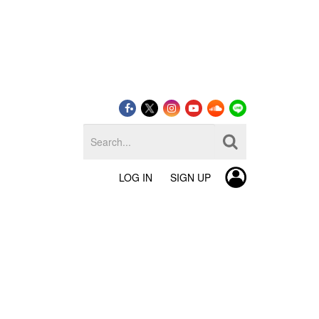
LOG IN
SIGN UP