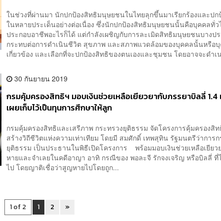
ในช่วงที่ผ่านมา นักปกป้องสิทธิมนุษยชนในไทยลุกขึ้นมาเรียกร้องและปกป
ในหลายประเด็นอย่างต่อเนื่อง ซึ่งนักปกป้องสิทธิมนุษยชนนั้นคือบุคคลทั่วไ
ประกอบอาชีพอะไรก็ได้ แต่กำลังเผชิญกับการละเมิดสิทธิมนุษยชนบางประ
กระทบต่อการดำเนินชีวิต สุขภาพ และสภาพแวดล้อมของบุคคลนั้นหรือบุค
เกี่ยวข้อง และเลือกที่จะปกป้องสิทธิของตนเองและชุมชน โดยอาจจะดำเน
30 กันยายน 2019
กรมคุ้มครองสิทธิฯ มอบเงินช่วยเหลือเยียวยากับภรรยาบิลลี่ 1.
เผยเก็บไว้เป็นทุนการศึกษาให้ลูก
กรมคุ้มครองสิทธิและเสรีภาพ กระทรวงยุติธรรม จัดโครงการคุ้มครองสิทธิ 
สร้างวิถีชีวิตแห่งความเท่าเทียม โดยมี สมศักดิ์ เทพสุทิน รัฐมนตรีว่ากา
ยุติธรรม เป็นประธานในพิธีเปิดโครงการ พร้อมมอบเงินช่วยเหลือเยียวยาแ
หายและจำเลยในคดีอาญา อาทิ กรณีของ พอละจี รักจงเจริญ หรือบิลลี่ ที่
ไป โดยญาติเชื่อว่าสูญหายไปโดยถูก...
1 of 2
1
2
»