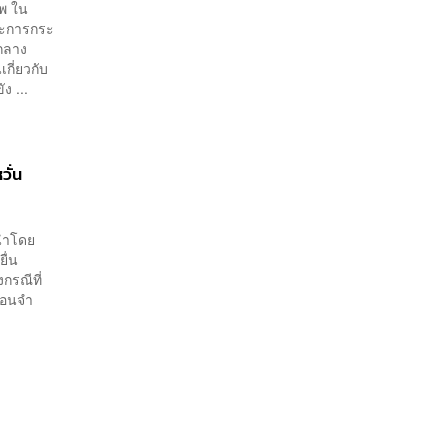
เพียงพอ
าพ ใน
ะการกระ
ำกลาง
กี่ยวกับ
ง ...
วั่น
 นำโดย
ื่น
กรณีที่
รือนจำ