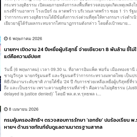
กระทรวงยุติธรรม เปิดเผยภายหลังการลงพื้นที่ตรวจสอบจุดเกิดเหตุเพลิงไห
แรงที่ร้านอาหาร โรงเบียร์ ณ ลาดพร้าว บริเวณลาดพร้าว ซอย 1 ว่า รัฐ
ว่าการกระทรวงยุติธรรมได้มีข้อสั่งการเร่งด่วนที่สุดให้ทางกรมฯ เร่งดำเ
เยียวยาผู้ได้รับผลกระทบจากโศกนาฏกรรมดังกล่าว โดยตั้งเป้าหมาย...
6 พฤษภาคม 2026
นายกฯ เปิดงาน 24 ปีเหยื่อผู้บริสุทธิ์ จ่ายเยียวยา 8 พันล้าน ชี้ไม
แต่คือความอัปยศ
วันนี้ (6 พฤษภาคม) เวลา 09.30 น. ที่อาคารอิมแพ็ค ฟอรั่ม เมืองทองธานี 
ชาญวีรกูล นายกรัฐมนตรี และรัฐมนตรีว่าการกระทรวงมหาดไทย เป็น
พิธีเปิดงานระดับชาติ ภายใต้ชื่อ ‘24 ปี กับการช่วยเหลือเหยื่อผู้บริสุทธิ์ที่รว
ถึง และเป็นธรรม เพราะความยุติธรรมที่ล่าช้า คือความไม่ยุติธรรม (Just
delayed is justice denied)’ โดยมี พล.ต.ท.รุทธพล เ...
8 เมษายน 2026
กรมคุ้มครองสิทธิฯ ตรวจสอบการรักษา ‘เอกชัย’ ปมร้องเรียน พ.ร.
หายฯ ด้านราชทัณฑ์ยันดูแลตามมาตรฐานสากล