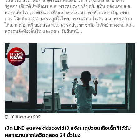
รัฐสภา เกียรติ สิทธีอมร ส.ส. พรรคประชาธิปัตย์, สุทิน คลังแสง ส.ส.
พรรคเพื่อไทย, อาดิลัน อาลีอิสเฮาะ ส.ส. พรรคพลังประชารัฐ, เพชร
ดาว โต๊ะมีนา ส.ส. พรรคภูมิใจไทย, วรรณวิภา ไม้สน ส.ส. พรรคก้าว
ไกล, พ.ต.อ. ทวี สอดส่อง ส.ส. พรรคประชาชาติ, โกวิทย์ พวงงาม ส.ส.
พรรคพลังท้องถิ่นไท และคณะ รับยื่นหนั...
10 สิงหาคม 2021
เปิด LINE @savekidscovid19 แจ้งเหตุช่วยเหลือเด็กที่ได้รับ
ผลกระทบจากโควิดตลอด 24 ชั่วโมง