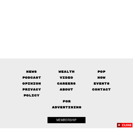
News
Wealth
Pop
Podcast
Video
Now
Opinion
Careers
Events
Privacy
About
Contact
Policy
FOR
ADVERTISING
MEMBERSHIP