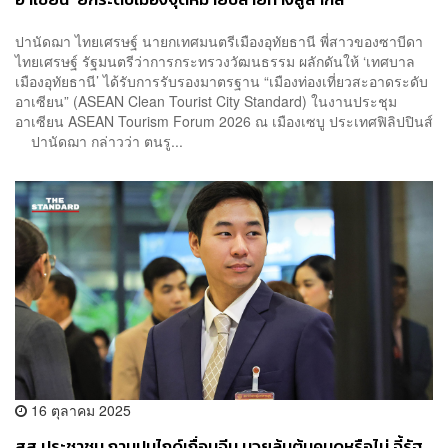
ปานัดฌา ไทยเศรษฐ์ นายกเทศมนตรีเมืองอุทัยธานี พี่สาวของซาบีดา
ไทยเศรษฐ์ รัฐมนตรีว่าการกระทรวงวัฒนธรรม ผลักดันให้ ‘เทศบาล
เมืองอุทัยธานี’ ได้รับการรับรองมาตรฐาน “เมืองท่องเที่ยวสะอาดระดับ
อาเซียน” (ASEAN Clean Tourist City Standard) ในงานประชุม
อาเซียน ASEAN Tourism Forum 2026 ณ เมืองเซบู ประเทศฟิลิปปินส์
ปานัดฌา กล่าวว่า ตนรู...
16 ตุลาคม 2025
สส.ประชาชน ถามปมไกด์เถื่อนจีน มวยล้มต้มคนดูหรือไม่ จี้รัฐ