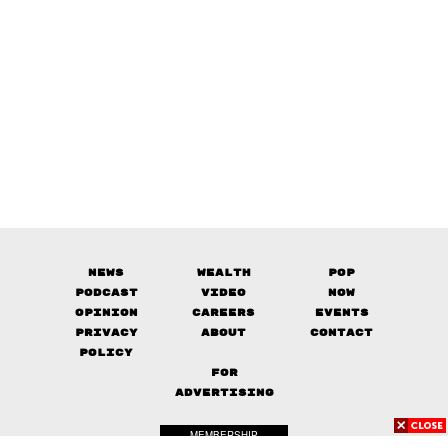
News
Wealth
Pop
Podcast
Video
Now
Opinion
Careers
Events
Privacy
About
Contact
Policy
FOR
ADVERTISING
MEMBERSHIP