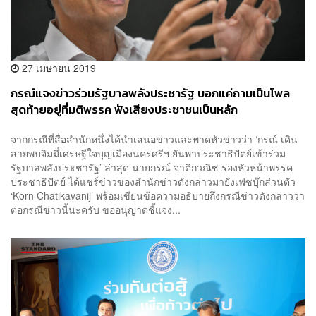
27 เมษายน 2019
กรณ์แจงข่าวร่วมรัฐบาลพลังประชารัฐ บอกแค่ถามเป็นโพล
สุดท้ายอยู่ที่มติพรรค ฟังเสียงประชาชนเป็นหลัก
จากกรณีที่สื่อสำนักหนึ่งได้นำเสนอข่าวและพาดหัวข่าวว่า ‘กรณ์ เดิน
สายพบจิมมี่เศรษฐีใจบุญเมืองนครศรีฯ ยันพาประชาธิปัตย์เข้าร่วม
รัฐบาลพลังประชารัฐ’ ล่าสุด นายกรณ์ จาติกวณิช รองหัวหน้าพรรค
ประชาธิปัตย์ ได้แชร์ข่าวของสำนักข่าวดังกล่าวมายังเฟซบุ๊กส่วนตัว
‘Korn Chatikavanij’ พร้อมเขียนข้อความอธิบายถึงกรณีข่าวดังกล่าวว่า
ต่อกรณีข่าวนี้นะครับ ขออนุญาตชี้แจง...