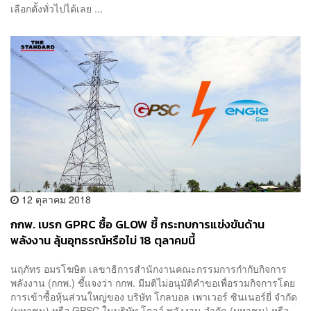
เลือกตั้งทั่วไปได้เลย ...
12 ตุลาคม 2018
กกพ. เบรก GPRC ซื้อ GLOW ชี้ กระทบการแข่งขันด้าน
พลังงาน ลุ้นอุทธรณ์หรือไม่ 18 ตุลาคมนี้
นฤภัทร อมรโฆษิต เลขาธิการสำนักงานคณะกรรมการกำกับกิจการ
พลังงาน (กกพ.) ชี้แจงว่า กกพ. มีมติไม่อนุมัติคำขอเพื่อรวมกิจการโดย
การเข้าซื้อหุ้นส่วนใหญ่ของ บริษัท โกลบอล เพาเวอร์ ซินเนอร์ยี่ จำกัด
(มหาชน) หรือ GPSC ในบริษัท โกลว์ พลังงาน จำกัด (มหาชน) หรือ