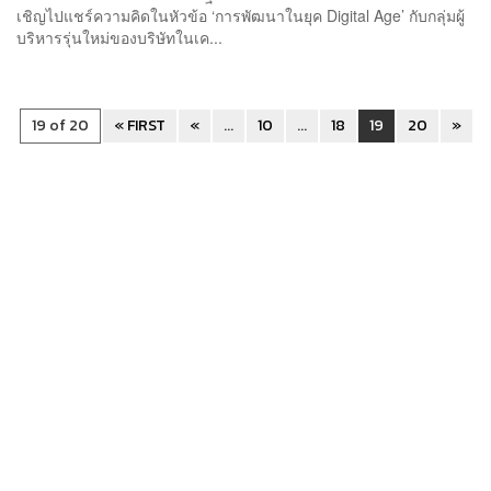
เชิญไปแชร์ความคิดในหัวข้อ ‘การพัฒนาในยุค Digital Age’ กับกลุ่มผู้
บริหารรุ่นใหม่ของบริษัทในเค...
19 of 20
« FIRST
«
...
10
...
18
19
20
»