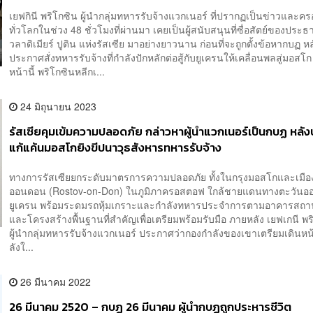
เยฟกินี พริโกซิน ผู้นำกลุ่มทหารรับจ้างแวกเนอร์ ที่ปรากฏเป็นข่าวและครองพ
ทั่วโลกในช่วง 48 ชั่วโมงที่ผ่านมา เคยเป็นผู้สนับสนุนที่ซื่อสัตย์ของประธ
วลาดิเมียร์ ปูติน แห่งรัสเซีย มาอย่างยาวนาน ก่อนที่จะถูกตั้งข้อหากบฏ 
ประกาศสั่งทหารรับจ้างที่กำลังปักหลักต่อสู้กับยูเครนให้เคลื่อนพลสู่มอสโ
หน้านี้ พริโกซินหลีกเ...
24 มิถุนายน 2023
รัสเซียคุมเข้มความปลอดภัย กล่าวหาผู้นำแวกเนอร์เป็นกบฏ หลั
แก้แค้นมอสโกยิงขีปนาวุธสังหารทหารรับจ้าง
ทางการรัสเซียยกระดับมาตรการความปลอดภัย ทั้งในกรุงมอสโกและเมื
ออนดอน (Rostov-on-Don) ในภูมิภาครอสตอฟ ใกล้ชายแดนทางตะวันอ
ยูเครน พร้อมระดมรถหุ้มเกราะและกำลังทหารประจำการตามอาคารสถาน
และโครงสร้างพื้นฐานที่สำคัญเพื่อเตรียมพร้อมรับมือ ภายหลัง เยฟเกนี พร
ผู้นำกลุ่มทหารรับจ้างแวกเนอร์ ประกาศว่ากองกำลังของเขาเตรียมเดินหน
ลังใ...
26 มีนาคม 2022
26 มีนาคม 2520 – กบฏ 26 มีนาคม ผู้นำกบฏถูกประหารชีวิต