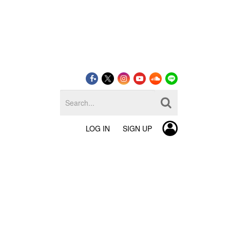
LOG IN
SIGN UP