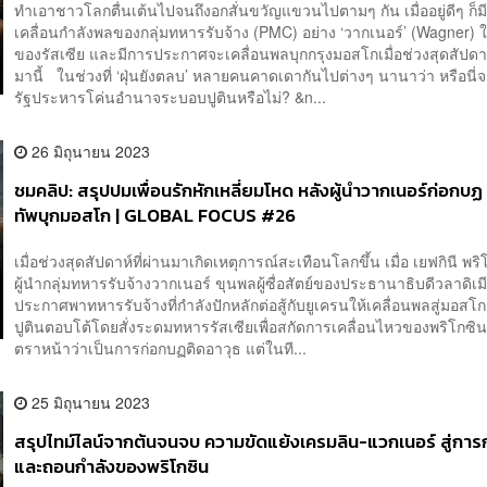
ทำเอาชาวโลกตื่นเต้นไปจนถึงอกสั่นขวัญแขวนไปตามๆ กัน เมื่ออยู่ดีๆ ก็ม
เคลื่อนกำลังพลของกลุ่มทหารรับจ้าง (PMC) อย่าง ‘วากเนอร์’ (Wagner) 
ของรัสเซีย และมีการประกาศจะเคลื่อนพลบุกกรุงมอสโกเมื่อช่วงสุดสัปดาห์
มานี้ ในช่วงที่ ‘ฝุ่นยังตลบ’ หลายคนคาดเดากันไปต่างๆ นานาว่า หรือนี่
รัฐประหารโค่นอำนาจระบอบปูตินหรือไม่? &n...
26 มิถุนายน 2023
ชมคลิป: สรุปปมเพื่อนรักหักเหลี่ยมโหด หลังผู้นำวากเนอร์ก่อกบฏ 
ทัพบุกมอสโก | GLOBAL FOCUS #26
เมื่อช่วงสุดสัปดาห์ที่ผ่านมาเกิดเหตุการณ์สะเทือนโลกขึ้น เมื่อ เยฟกินี พร
ผู้นำกลุ่มทหารรับจ้างวากเนอร์ ขุนพลผู้ซื่อสัตย์ของประธานาธิบดีวลาดิเมีย
ประกาศพาทหารรับจ้างที่กำลังปักหลักต่อสู้กับยูเครนให้เคลื่อนพลสู่มอสโก
ปูตินตอบโต้โดยสั่งระดมทหารรัสเซียเพื่อสกัดการเคลื่อนไหวของพริโกซิน ซ
ตราหน้าว่าเป็นการก่อกบฏติดอาวุธ แต่ในที...
25 มิถุนายน 2023
สรุปไทม์ไลน์จากต้นจนจบ ความขัดแย้งเครมลิน-แวกเนอร์ สู่กา
และถอนกำลังของพริโกซิน