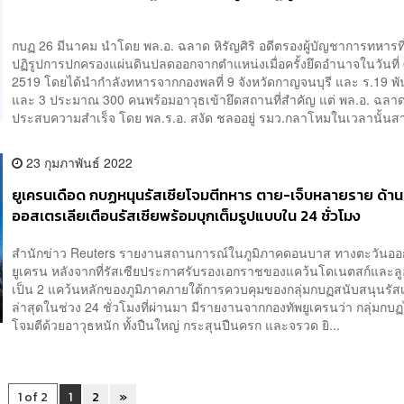
กบฏ 26 มีนาคม นำโดย พล.อ. ฉลาด หิรัญศิริ อดีตรองผู้บัญชาการทหารท
ปฏิรูปการปกครองแผ่นดินปลดออกจากตำแหน่งเมื่อครั้งยึดอำนาจในวันที่
2519 โดยได้นำกำลังทหารจากกองพลที่ 9 จังหวัดกาญจนบุรี และ ร.19 พั
และ 3 ประมาณ 300 คนพร้อมอาวุธเข้ายึดสถานที่สำคัญ แต่ พล.อ. ฉลาด
ประสบความสำเร็จ โดย พล.ร.อ. สงัด ชลออยู่ รมว.กลาโหมในเวลานั้นส
23 กุมภาพันธ์ 2022
ยูเครนเดือด กบฏหนุนรัสเซียโจมตีทหาร ตาย-เจ็บหลายราย ด้าน
ออสเตรเลียเตือนรัสเซียพร้อมบุกเต็มรูปแบบใน 24 ชั่วโมง
สำนักข่าว Reuters รายงานสถานการณ์ในภูมิภาคดอนบาส ทางตะวันอ
ยูเครน หลังจากที่รัสเซียประกาศรับรองเอกราชของแคว้นโดเนตสก์และลูฮั
เป็น 2 แคว้นหลักของภูมิภาคภายใต้การควบคุมของกลุ่มกบฏสนับสนุนรัส
ล่าสุดในช่วง 24 ชั่วโมงที่ผ่านมา มีรายงานจากกองทัพยูเครนว่า กลุ่มกบฏไ
โจมตีด้วยอาวุธหนัก ทั้งปืนใหญ่ กระสุนปืนครก และจรวด ยิ...
1 of 2
1
2
»