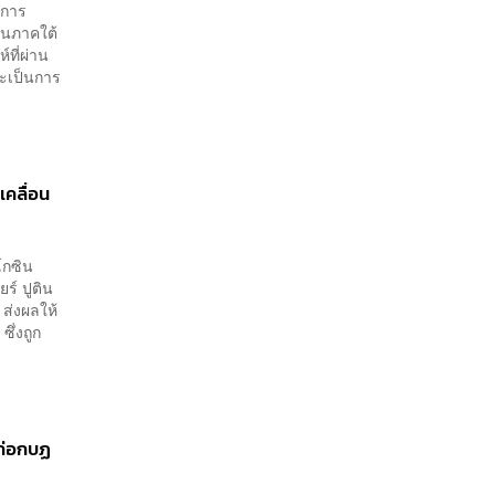
ีการ
ในภาคใต้
ที่ผ่าน
จะเป็นการ
เคลื่อน
ิโกซิน
ร์ ปูติน
 ส่งผลให้
ึ่งถูก
รก่อกบฏ