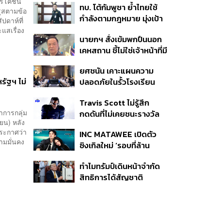
ริโคชิน
ทบ. โต้กัมพูชา ย้ำไทยใช้
ครั้ง ตลอด 10 ปีที่ผ่านมา
รุสตามข้อ
กำลังตามกฎหมาย มุ่งเป้า
ปดาห์ที่
หมายทางทหาร ชี้ความเสีย
แสเรื่อง
นายกฯ สั่งเข้มพกปืนนอก
หายไทยไม่อาจลบด้วย
เคหสถาน ชี้ไม่ใช่เจ้าหน้าที่มี
ข้อมูลบิดเบือน
โทษอุกฉกรรจ์ ปืนถูกขโมย
ยศชนัน เคาะแผนความ
ก่อเหตุ เจ้าของร่วมรับผิด
รัฐฯ ไม่
ปลอดภัยในรั้วโรงเรียน
90 วัน ส่งนักสุขภาพจิต
Travis Scott ไม่รู้สึก
ดูแล-คุมเข้มคัดกรองสิ่ง
าการกลุ่ม
กดดันที่ไม่เคยชนะรางวัล
ผิดกฎหมาย
ายน) หลัง
แกรมมี่ แม้มีชื่อเข้าชิงมา
ประกาศว่า
INC MATAWEE เปิดตัว
แล้ว 10 ครั้ง
ามมั่นคง
ซิงเกิลใหม่ ‘รอบที่ล้าน
(Loop)’ ที่ได้ เน PERSES
ทำไมทรัมป์เดินหน้าจำกัด
มาแสดงในมิวสิกวิดีโอ
สิทธิการได้สัญชาติ
อเมริกันโดยกำเนิดอีกครั้ง
แม้ศาลสูงสุดเคยตัดสิน
คัดค้าน