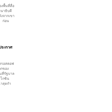
ื้นที่สื่อ
านาธิบดี
หลังจากเขา
ก ก่อน
งประกาศ
องรอสตอฟ
อกของ
ที่รัฐบาล
ิโกซิน
้าสุดกำ