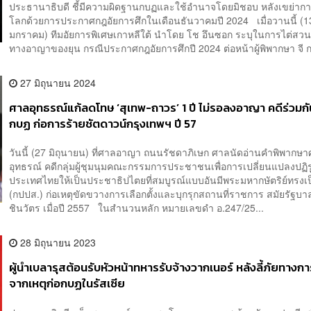
ประธานาธิบดี ชี้มีความผิดฐานกบฏและใช้อำนาจโดยมิชอบ หลังเขย่ากา
โลกด้วยการประกาศกฎอัยการศึกในเดือนธันวาคมปี 2024 เมื่อวานนี้ (1
มกราคม) ทีมอัยการพิเศษเกาหลีใต้ นำโดย โช อึนซอก ระบุในการไต่สวน
ทางอาญาของยุน กรณีประกาศกฎอัยการศึกปี 2024 ต่อหน้าผู้พิพากษา จี กวี
27 มิถุนายน 2024
ศาลอุทธรณ์แก้ลดโทษ ‘สุเทพ-ถาวร’ 1 ปี ไม่รอลงอาญา คดีร่วมกั
กบฏ ก่อการร้ายชัตดาวน์กรุงเทพฯ ปี 57
วันนี้ (27 มิถุนายน) ที่ศาลอาญา ถนนรัชดาภิเษก ศาลนัดอ่านคำพิพากษ
อุทธรณ์ คดีกลุ่มผู้ชุมนุมคณะกรรมการประชาชนเพื่อการเปลี่ยนแปลงปฏิร
ประเทศไทยให้เป็นประชาธิปไตยที่สมบูรณ์แบบอันมีพระมหากษัตริย์ทรงเ
(กปปส.) ก่อเหตุขัดขวางการเลือกตั้งและบุกรุกสถานที่ราชการ สมัยรัฐบาล
ชินวัตร เมื่อปี 2557 ในสำนวนหลัก หมายเลขดำ อ.247/25...
28 มิถุนายน 2023
ผู้นำเบลารุสต้อนรับหัวหน้าทหารรับจ้างวากเนอร์ หลังลี้ภัยทางกา
จากเหตุก่อกบฏในรัสเซีย