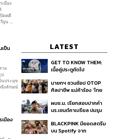
รเมือง
3
ปิดคดี
ยุน ...
LATEST
นเป็น
GET TO KNOW THEM:
าศาล
เนื้อคู่ประตูถัดไป
ูป
ป็นประมุข
นายกฯ ชวนช้อป OTOP
ยิ่งลักษณ์
ศิลปาชีพ แม่ค้าร้อง ‘ไทย
ช่วยไทย พลัส’ สุดยอด
ผบช.น. เรียกสอบปากคำ
ถามมีต่อไหม นายกฯ ตอบ
นร.เซนต์คาเบรียล ปมรุม
‘เดี๋ยวจะพยายาม’
ทำร้ายเพื่อน-ใช้ปืนขู่ สั่ง
รเมือง
BLACKPINK มียอดสตรีม
ดำเนินคดีแล้ว
บน Spotify จาก
ประเทศไทยสูงถึง 536 ล้าน