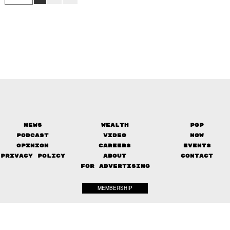
News
Wealth
Pop
Podcast
Video
Now
Opinion
Careers
Events
Privacy Policy
About
Contact
FOR ADVERTISING
MEMBERSHIP