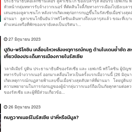
ประธานาธิบดีอเล็กซานเดอร์ ลูคาเชนโก ของเบลารุส ต้อนรับ เยฟเกนี พ
หัวหน้ากลุ่มทหารรับจ้างวากเนอร์ ที่ตัดสินใจลี้ภัยทางการเมืองไปยังเบลา
เสนอของลูคาเชนโก หลังจากเกิดเหตุก่อการกบฏขึ้นในรัสเซียเมื่อช่วงสุดสั
ผ่านมา ลูคาเชนโกยืนยันว่าพริโคชินเดินทางถึงเบลารุสแล้ว ขณะที่เบาะ
ตำแหน่งหรือที่พักของเขายังคงเป็นปริศนา...
27 มิถุนายน 2023
ปูติน-พริโคชิน เคลื่อนไหวหลังเหตุการณ์กบฏ ด้านไบเดนย้ำชัด สห
เกี่ยวข้องประเด็นการเมืองภายในรัสเซีย
วลาดิเมียร์ ปูติน ประธานาธิบดีของรัสเซีย และ เยฟเกนี พริโคชิน ผู้บัญช
ทหารรับจ้างวากเนอร์ ออกมาเคลื่อนไหวเป็นครั้งแรกเมื่อวานนี้ (26 มิถุน
เกิดเหตุการณ์กบฏสายฟ้าแลบขึ้นเมื่อช่วงสุดสัปดาห์ที่ผ่านมา โดยปูติน
ความพยายามในการก่อกบฏของผู้นำกลุ่มวากเนอร์ถือเป็นภัยคุกคามต่อคว
ของรัสเซีย และผู้ที่มีส่วนเกี่ยวข้อ...
26 มิถุนายน 2023
กบฏวากเนอร์ในรัสเซีย ปาหี่หรือมีมูล?