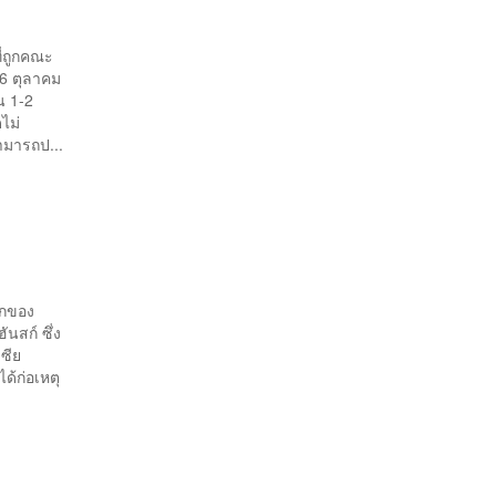
ี่ถูกคณะ
 6 ตุลาคม
น 1-2
ไม่
ามารถป...
อกของ
นสก์ ซึ่ง
เซีย
ด้ก่อเหตุ