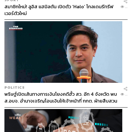
สมาชิกใหม่! ลูอิส แฮมิลตัน เปิดตัว ‘Halo’ โกลเดนรีทรีฟ
...
เวอร์ตัวใหม่
POLITICS
พริษฐ์เปิดเส้นทางการเงินโยงคดีฮั้ว สว. อีก 4 จังหวัด พบ
...
ส.อบจ. อำนาจเจริญโอนเงินให้เจ้าหน้าที่ กกต. ฝ่ายสืบสวน