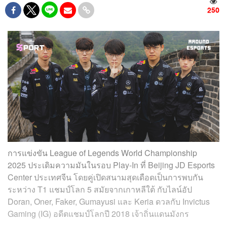
250
การแข่งขัน League of Legends World Championship
2025 ประเดิมความมันในรอบ Play-In ที่ Beijing JD Esports
Center ประเทศจีน โดยคู่เปิดสนามสุดเดือดเป็นการพบกัน
ระหว่าง T1 แชมป์โลก 5 สมัยจากเกาหลีใต้ กับไลน์อัป
Doran, Oner, Faker, Gumayusi และ Keria ดวลกับ Invictus
Gaming (IG) อดีตแชมป์โลกปี 2018 เจ้าถิ่นแดนมังกร