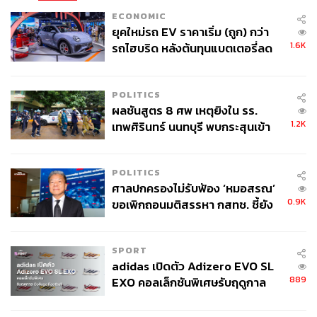
ECONOMIC
ยุคใหม่รถ EV ราคาเริ่ม (ถูก) กว่า
1.6K
รถไฮบริด หลังต้นทุนแบตเตอรี่ลด
ลง - จีนแห่บุกตลาดเกิดใหม่
POLITICS
ผลชันสูตร 8 ศพ เหตุยิงใน รร.
1.2K
เทพศิรินทร์ นนทบุรี พบกระสุนเข้า
จุดสำคัญ ‘ศีรษะ-หน้าอก’ ครูถูกยิง
4 นัด จากระยะไกล
POLITICS
ศาลปกครองไม่รับฟ้อง ‘หมอสรณ’
0.9K
ขอเพิกถอนมติสรรหา กสทช. ชี้ยัง
ไม่ใช่ผู้เดือดร้อนเสียหาย
SPORT
adidas เปิดตัว Adizero EVO SL
889
EXO คอลเล็กชันพิเศษรับฤดูกาล
College Football