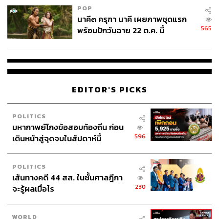
POP
นาคี๓ ครุฑา นาคี เผยภาพชุดแรก
565
พร้อมปักวันฉาย 22 ต.ค. นี้
TAGS:
League of Legends World Championship 2025
League of Legends World Championship
AROUND ESPORTS
EDITOR'S PICKS
POLITICS
มหากาพย์โกงข้อสอบท้องถิ่น ก่อน
596
เดินหน้าสู่จุดจบในสัปดาห์นี้
249
POLITICS
ABOUT THE AUTHOR
เส้นทางคดี 44 สส. ในชั้นศาลฎีกา
230
จะรู้ผลเมื่อไร
อนุชิต ไกรวิจิตร
Content Creator ประจำกองบรรณาธิการข่าว
กีฬา สำนักข่าว THE STANDARD ผู้มีงาน
อดิเรกคือการสัมภาษณ์ BNK48
WORLD