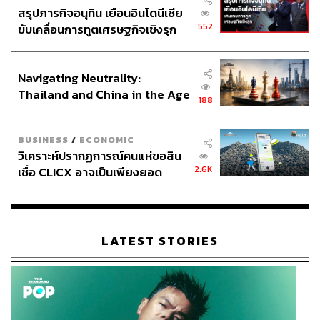
สรุปภารกิจอนุทิน เยือนอินโดนีเซีย
552
ขับเคลื่อนการทูตเศรษฐกิจเชิงรุก
ประกาศหุ้นส่วนยุทธศาสตร์ไทย –
อินโดนีเซีย
Navigating Neutrality:
Thailand and China in the Age
188
of a New Global Order
BUSINESS
/
ECONOMIC
วิเคราะห์ปรากฏการณ์คนแห่ขอสิน
2.6K
เชื่อ CLICX อาจเป็นเพียงยอด
ภูเขาน้ำแข็ง ของปัญหาหนี้ครัว
เรือนไทยที่ถูกซุกไว้
LATEST STORIES