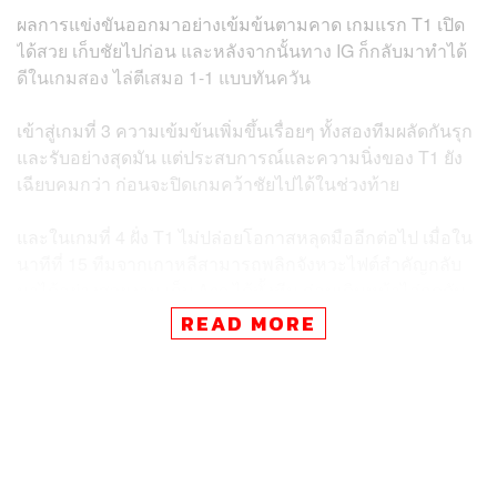
ผลการแข่งขันออกมาอย่างเข้มข้นตามคาด เกมแรก T1 เปิด
ได้สวย เก็บชัยไปก่อน และหลังจากนั้นทาง IG ก็กลับมาทำได้
ดีในเกมสอง ไล่ตีเสมอ 1-1 แบบทันควัน
เข้าสู่เกมที่ 3 ความเข้มข้นเพิ่มขึ้นเรื่อยๆ ทั้งสองทีมผลัดกันรุก
และรับอย่างสุดมัน แต่ประสบการณ์และความนิ่งของ T1 ยัง
เฉียบคมกว่า ก่อนจะปิดเกมคว้าชัยไปได้ในช่วงท้าย
และในเกมที่ 4 ฝั่ง T1 ไม่ปล่อยโอกาสหลุดมืออีกต่อไป เมื่อใน
นาทีที่ 15 ทีมจากเกาหลีสามารถพลิกจังหวะไฟต์สำคัญกลับ
มาได้อย่างสวยงาม เก็บ Ace ได้ทั้งทีม ก่อนเดินหน้าไล่กดดัน
ต่อเนื่อง จนปิดแมตช์ด้วยชัยชนะ 3-1 เกม ผ่านเข้าสู่รอบ
READ MORE
Swiss Stage ได้สำเร็จ พร้อมเริ่มต้นภารกิจป้องกันแชมป์โลก
ได้อีกครั้ง
สำหรับรอบ Swiss Stage จะเริ่มแข่งขันในวันพรุ่งนี้ (15
ตุลาคม) ในระบบ Bo1 โดยแฟนๆ สามารถรับชมการถ่ายทอด
สดได้ทาง YouTube: LoL Esports และ League of Legends