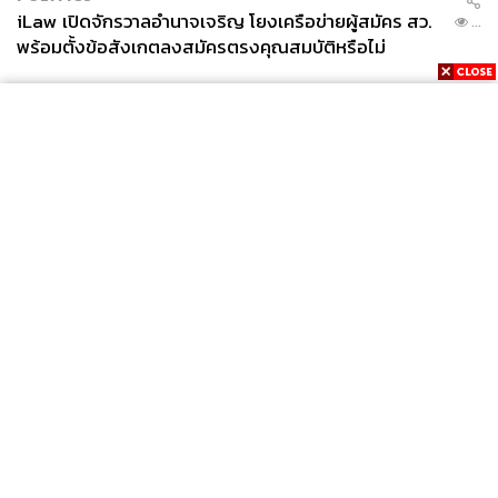
iLaw เปิดจักรวาลอำนาจเจริญ โยงเครือข่ายผู้สมัคร สว.
...
พร้อมตั้งข้อสังเกตลงสมัครตรงคุณสมบัติหรือไม่
News
Wealth
Pop
Podcast
Video
Now
Opinion
Careers
Events
Privacy
About
Contact
Policy
FOR
ADVERTISING
MEMBERSHIP