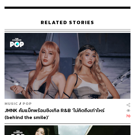
สำหรับ MILLI หรือ ดนุภา คณาธีรกุล แรปเปอร์สาววัย 19 ปี
กลายเป็นอีกหนึ่งศิลปินไทยที่เริ่มมีชื่อเสียงในระดับนานาชาติ
หลังจากที่ได้ขึ้นแสดงในเวที Coachella พร้อมกับการหม่ำ
RELATED STORIES
ข้าวเหนียวมะม่วงบนเวที
ก่อนที่ล่าสุดจะได้ขึ้นเวทีฟีเจอริงกับ ‘พี่แจ็ค’​ Jackson Wang
ศิลปิน K-Pop ชื่อก้องโลก ในศึก ‘THE MATCH’ และนำไปสู่
การพูดถึงเรื่อง ‘ซอฟต์พาวเวอร์’ ของดนตรีที่ส่งผลกระทบต่อ
เศรษฐกิจได้
ในกรณีของดนตรี K-Pop นั้นทางภาครัฐของเกาหลีใต้ให้การ
สนับสนุนอย่างเต็มที่ โดยไม่ได้สนับสนุนเพียงแค่ดนตรี แต่
รวมถึงผลงานภาพยนตร์และละครที่เป็นเหมือนการ
ประชาสัมพันธ์ประเทศในทางอ้อม กระตุ้นให้เกิดความรู้สึกที่
MUSIC
/
POP
ดี ความผูกพัน และนำไปสู่การอยากสนับสนุนประเทศ ไม่ว่า
JMNK คัมแบ็กพร้อมซิงเกิล R&B ‘ไม่คิดถึงเท่าไหร่
จะเป็นการเดินทางมาท่องเที่ยวหรืออุดหนุนผลงาน ไม่ว่าจะ
70
(behind the smile)’
เป็นในรูปแบบใดก็ตาม
ขณะที่ประเทศไทยได้เริ่มเดินตามเช่นกัน โดยระยะหลังละคร