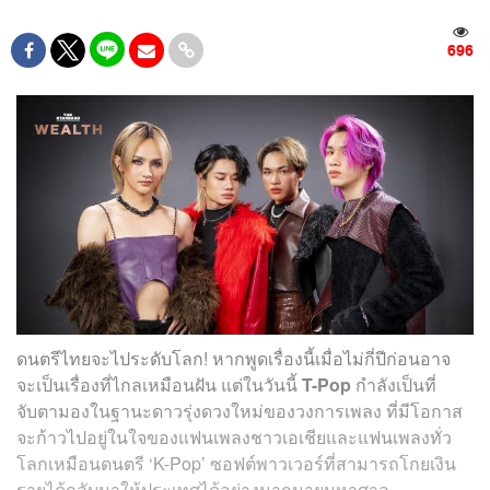
696
ดนตรีไทยจะไประดับโลก! หากพูดเรื่องนี้เมื่อไม่กี่ปีก่อนอาจ
จะเป็นเรื่องที่ไกลเหมือนฝัน แต่ในวันนี้
T-Pop
กำลังเป็นที่
จับตามองในฐานะดาวรุ่งดวงใหม่ของวงการเพลง ที่มีโอกาส
จะก้าวไปอยู่ในใจของแฟนเพลงชาวเอเชียและแฟนเพลงทั่ว
โลกเหมือนดนตรี ‘K-Pop’ ซอฟต์พาวเวอร์ที่สามารถโกยเงิน
รายได้กลับมาให้ประเทศได้อย่างมากมายมหาศาล