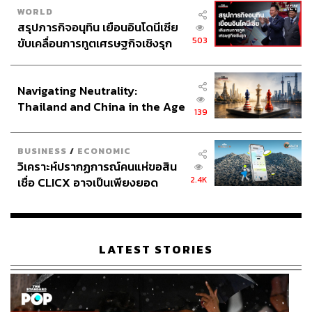
ABOUT THE PHOTOGRAPHER
WORLD
สรุปภารกิจอนุทิน เยือนอินโดนีเซีย
สลัก แก้วเชื้อ
503
ขับเคลื่อนการทูตเศรษฐกิจเชิงรุก
ช่างภาพประจำสำนักข่าว THE STANDARD
ประกาศหุ้นส่วนยุทธศาสตร์ไทย –
อินโดนีเซีย
Navigating Neutrality:
Thailand and China in the Age
139
of a New Global Order
BUSINESS
/
ECONOMIC
วิเคราะห์ปรากฏการณ์คนแห่ขอสิน
2.4K
เชื่อ CLICX อาจเป็นเพียงยอด
ภูเขาน้ำแข็ง ของปัญหาหนี้ครัว
เรือนไทยที่ถูกซุกไว้
LATEST STORIES