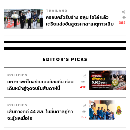
THAILAND
TAGS:
อุตสาหกรรมบันเทิง
Soft Power
Milli
T-POP
ครอบครัวรับร่าง ฮลุน โซโล่ แล้ว
388
เตรียมส่งชันสูตรหาสาเหตุการเสีย
ชีวิต
EDITOR'S PICKS
697
POLITICS
มหากาพย์โกงข้อสอบท้องถิ่น ก่อน
498
เดินหน้าสู่จุดจบในสัปดาห์นี้
ABOUT THE AUTHOR
เมธา พันธุ์วราทร
POLITICS
เจ้าของนามปากกา ‘ลูกแม่กิ่ง’ คอลัมนิสต์ที่เล่า
เส้นทางคดี 44 สส. ในชั้นศาลฎีกา
เรื่องกีฬาให้คนนำไปปรับใช้ในชีวิต ซึ่งจะ
ทำให้ได้รับแรงบันดาลใจจากกีฬาที่คุณชื่น
152
จะรู้ผลเมื่อไร
ชอบ ในคอลัมน์ ‘Goal of Life’