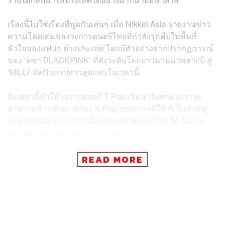
เรื่องนี้ไม่ใช่เรื่องที่พูดกันเล่นๆ เมื่อ Nikkei Asia รายงานข่าว
ความโดดเด่นของวงการดนตรีไทยที่กำลังรุกคืบในพื้นที่
หัวใจของแฟนๆ ต่างประเทศ โดยมีตัวอย่างจากปรากฏการณ์
ของ ‘ลิซ่า BLACKPINK’ ที่ดังระดับโลกยาวนานมาหลายปี สู่
‘MILLI’ ศิลปินแรปสาวสุดแสบในเวลานี้
สิ่งเหล่านี้ทำให้วงการดนตรี T-Pop เริ่มน่าจับตามองว่าจะ
สามารถก้าวเดินตามรอย K-Pop ของเกาหลีใต้ ที่เป็นหัวหมู่
ทะลวงฟันเจาะเข้ากลางใจของแฟนเพลงทั่วโลกได้ ไม่เว้น
แม้แต่ทางตะวันตกอย่างสหรัฐอเมริกา
ซึ่งบอยแบนด์ดังอย่าง BTS เคยทำเงินรายได้มหาศาลถึง 1.43
READ MORE
พันล้านดอลลาร์ หรือราว 4.8 หมื่นล้านบาท พร้อมสร้าง
ตำแหน่งงานกว่า 7,900 ตำแหน่งจากซิงเกิลฮิต ‘
Dynamite
’
แค่เพลงเดียว ซึ่งกลายเป็นกรณีศึกษาให้รัฐมนตรีกระทรวง
การท่องเที่ยวขอนำมาถอดบทเรียนเบื้องหลังของความสำเร็จ
เลยทีเดียว