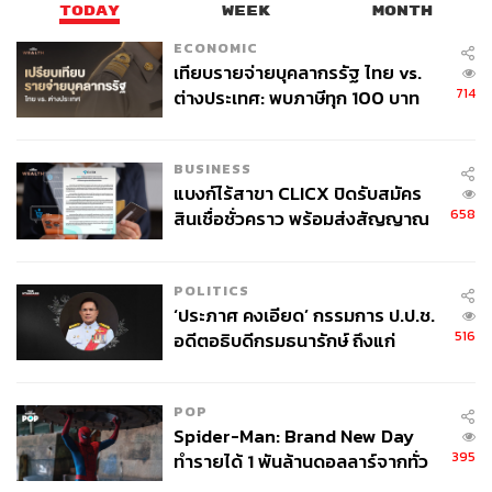
TODAY
WEEK
MONTH
อ้างอิง:
ECONOMIC
https://asia.nikkei.com/Life-Arts/Arts/Thai-songs-chas
เทียบรายจ่ายบุคลากรรัฐ ไทย vs.
e-K-pop-to-become-Asia-s-next-big-hit
714
ต่างประเทศ: พบภาษีทุก 100 บาท
ของคนไทยใช้ไปกับข้าราชการเฉียด
40 บาท
BUSINESS
แบงก์ไร้สาขา CLICX ปิดรับสมัคร
ช่องทางติดตาม
THE STANDARD WEALTH
658
สินเชื่อชั่วคราว พร้อมส่งสัญญาณ
เตือนกลุ่มกู้เงินผิดวัตถุประสงค์-ให้
Twitter:
twitter.com/standard_wealth
ข้อมูลเท็จ เตรียมดำเนินคดีเด็ดขาด
POLITICS
Instagram:
instagram.com/thestandardwealth
‘ประภาศ คงเอียด’ กรรมการ ป.ป.ช.
Official Line:
https://lin.ee/xfPbXUP
516
อดีตอธิบดีกรมธนารักษ์ ถึงแก่
อนิจกรรม
สามารถติดตาม THE STANDARD WEALTH
POP
ผ่านแอปพลิเคชันต่างๆ ที่คุณสะดวกหรือใช้งานอยู่แล้วได้เลย
Spider-Man: Brand New Day
395
ทำรายได้ 1 พันล้านดอลลาร์จากทั่ว
โลกภายใน 6 วัน