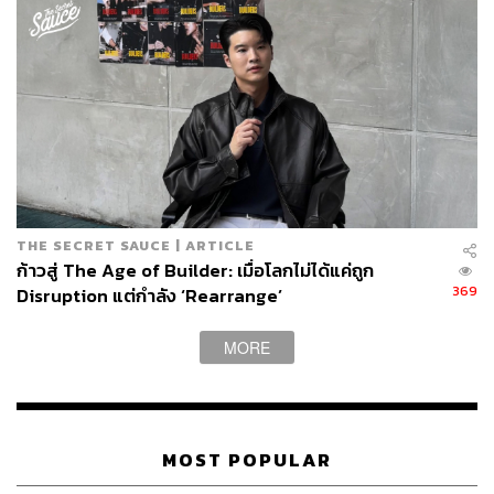
กว่า 360,000 ครั้ง
“แฟนๆ ในอเมริกาโพสต์บนโซเชียลมีเดียว่า เรากำลังเรียน
ภาษาไทยเพื่อพวกคุณนะ” ราเมศวร์ เกียรติสุขอุดม เล่าถึง
ความคลั่งไคล้ของแฟนๆ
สิ่งที่เกิดขึ้นเหล่านี้คือปรากฏการณ์ที่น่าจับตามอง ที่แม้แต่มือ
เก๋าในวงการอย่าง แสตมป์ อภิวัชร์ เองก็ยอมรับว่าเขาต้องขอ
คำแนะนำจากรุ่นน้องอย่าง 4MIX เพื่อทำความเข้าใจ
THE SECRET SAUCE | ARTICLE
ปรากฏการณ์ที่เกิดขึ้น ซึ่งแม้จะเคยรู้ว่าคุณภาพของดนตรีคือ
ก้าวสู่ The Age of Builder: เมื่อโลกไม่ได้แค่ถูก
สูตรสำเร็จที่จะก้าวผ่านกำแพงด้านภาษา แต่สิ่งที่สำคัญไม่แพ้
369
Disruption แต่กำลัง ‘Rearrange’
กันคือจังหวะการปล่อยเพลงที่ต้องถูกที่และถูกเวลาด้วย ซึ่ง
บางครั้งอาจต้องการความช่วยเหลือจากสิ่งเหนือธรรมชาติ
MORE
“ตอนนี้เราอยู่ในช่วงของการลองผิดลองถูก” แสตมป์กล่าวถึง
อุตสาหกรรมดนตรีไทย “เรากำลังพยายามค้นหาตัวตนใน
ฐานะของศิลปินเพลงป๊อปไทย และเราจะเป็นหนึ่งเดียวกันใน
MOST POPULAR
เวทีดนตรีระดับสากล”