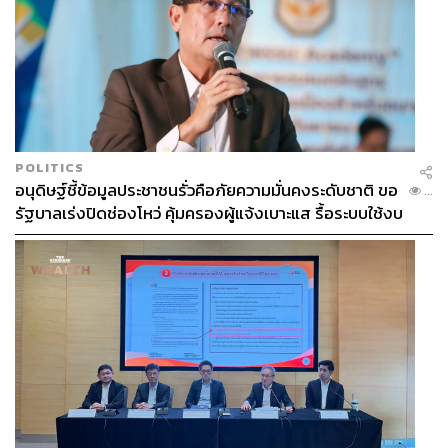
POLITICS
อนุดิษฐ์ชี้ข้อมูลประชาชนรั่วคือภัยความมั่นคงระดับชาติ ขอ
...
รัฐบาลเร่งปิดช่องโหว่ คุ้มครองผู้แจ้งเบาะแส รื้อระบบใช้งบ
ไซเบอร์