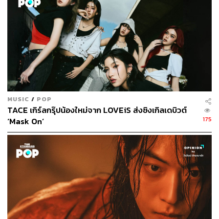
ที่ถูกซื้อไปฉายยังต่างประเทศเริ่มได้รับความนิยมอย่างสูงและ
กำลังเป็นปรากฏการณ์ อย่างเรื่อง ‘
เพราะเราคู่กัน (2gether)
’
ที่ได้รับความนิยมอย่างถล่มทลายในญี่ปุ่น ไต้หวัน และ
ฟิลิปปินส์ ซึ่งผลต่อเนื่องที่ตามมาคือ การที่แฟนๆ ละครเหล่านี้
เริ่มหันมาให้ความสนใจวงการดนตรีของไทยไปด้วย
“ละครเป็นหนึ่งในองค์ประกอบของซอฟต์พาวเวอร์ของไทย
และเราก็สอดแทรก T-Pop เข้าไปด้วยการใช้เป็นเพลง
MUSIC
/
POP
ประกอบละครไทยเหล่านี้” วิชชุลี โชติเบญจกุล เจ้าหน้าที่
TACE เกิร์ลกรุ๊ปน้องใหม่จาก LOVEiS ส่งซิงเกิลเดบิวต์
สถานอัครราชทูตไทย ณ กรุงโตเกียว ประเทศญี่ปุ่น ซึ่งเพิ่งจัด
175
‘Mask On’
งานเทศกาลดนตรี Thai Pop Festival เมื่อเดือนพฤษภาคม
กล่าวต่อ Nikkei Asia
“รัฐบาลไทยต้องการให้ดนตรี T-Pop มีชื่อเสียงระดับโลก และ
อุตสาหกรรม T-Pop ก็ต้องการแบบนั้นเช่นเดียวกัน ซึ่งด้วย
ศักยภาพที่สูงและเอกลักษณ์ที่ไม่เหมือนใคร พวกเขามีโอกาส
จะไปได้ไกล”