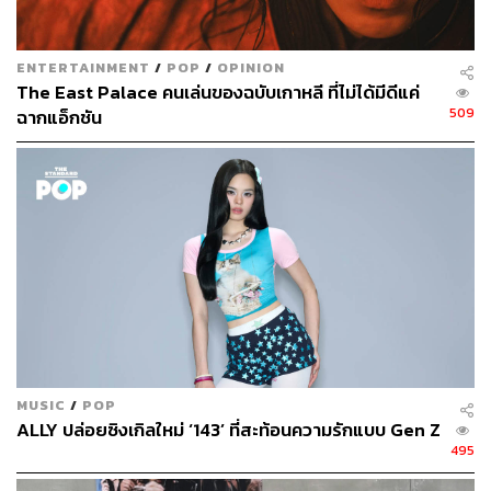
โดยเป้าหมายของอุตสาหกรรมบันเทิงนั้น PwC บริษัทที่
ปรึกษาระดับโลกคาดการณ์ว่า จะทำเงินรายได้มากถึงกว่า
600,000 ล้านบาทต่อปี ภายในปี 2568
ENTERTAINMENT
/
POP
/
OPINION
The East Palace คนเล่นของฉบับเกาหลี ที่ไม่ได้มีดีแค่
ในอีกซีกโลกหนึ่ง ดนตรีไทยก็ไปถึงหัวใจแฟนเพลงชาวละติน
509
ฉากแอ็กชัน
แล้วเมื่อ ข้าวสาร เอ็นเตอร์เทนเม้นท์ ค่ายเพลงไทยได้ส่ง
ศิลปินวง ‘4MIX’ เจาะตลาดแฟนเพลงกลุ่มลาตินอเมริกา ผ่าน
ความช่วยเหลือจากสถานเอกอัครราชทูต ณ กรุงเม็กซิโก ที่
ช่วยประสานจัดงานคอนเสิร์ตที่มีแฟนๆ มาร่วมงานหลายร้อย
คน
“เราเริ่มจากสิ่งที่เราชอบก่อน กับคอนเซปต์ของวง
LGBTQIA+ ดนตรี การแสดง ทำนอง ทุกอย่างมันเข้ากับตัวตน
ของแฟนๆ ที่นี่” นินจา-จารุกิตต์ คำหงษา นักร้องนำของวง
4MIX กล่าว โดยหลังจากที่ไปเยือนเม็กซิโกแล้ว สมาชิกของ
วงได้เรียนภาษาสเปนเพื่อที่จะร้องเพลง ‘
Roller Coaster
’ เป็น
MUSIC
/
POP
ALLY ปล่อยซิงเกิลใหม่ ‘143’ ที่สะท้อนความรักแบบ Gen Z
ภาษาสเปน นอกจากนี้ยังเคยขึ้นแสดงบทเพลงเป็นภาษาญี่ปุ่น
495
ในการแสดงเทศกาลดนตรีแบบวิชวล ที่มีแฟนๆ มาชม
มากกว่า 80,000 คน และมีผู้ชมจากในญี่ปุ่นและทั่วโลกรวม