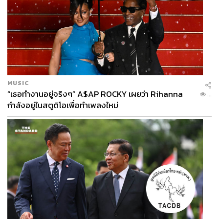
MUSIC
“เธอทำงานอยู่จริงๆ” A$AP ROCKY เผยว่า Rihanna
...
กำลังอยู่ในสตูดิโอเพื่อทำเพลงใหม่