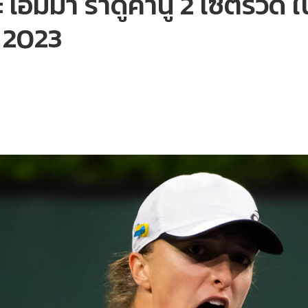
 เอ็มมา ราดูคานู 2 เซ็ตรวด 
น 2023