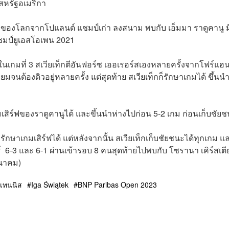
ย สหรัฐอเมริกา
ับ 1 ของโลกจากโปแลนด์ แชมป์เก่า ลงสนาม พบกับ
เอ็มมา ราดูคานู 
ชมป์ยูเอสโอเพน 2021
ในเกมที่ 3
สเวียเท็ก
ตีอันฟอร์ซ เออเรอร์สเองหลายครั้งจากโฟร์แฮน
ยมจนต้องดิวอยู่หลายครั้ง แต่สุดท้าย สเวียเท็กก็รักษาเกมได้ ขึ้นน
มเสิร์ฟของราดูคานูได้ และขึ้นนำห่างไปก่อน 5-2 เกม ก่อนเก็บชัย
รักษาเกมเสิร์ฟได้ แต่หลังจากนั้น สเวียเท็กเก็บชัยชนะได้ทุกเกม แ
 6-3 และ 6-1 ผ่านเข้ารอบ 8 คนสุดท้ายไปพบกับ โซรานา เคิร์สเต
ีนาคม)
าเทนนิส
Iga Świątek
BNP Paribas Open 2023