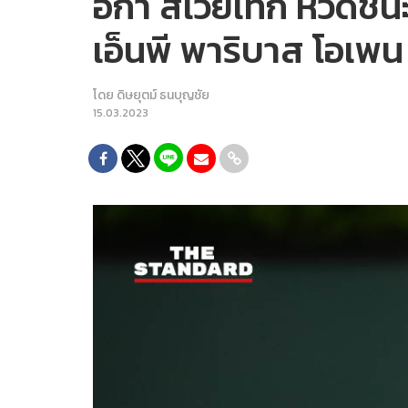
อิกา สเวียเท็ก หวดชนะ
เอ็นพี พาริบาส โอเพ
โดย
ดิษยุตม์ ธนบุญชัย
15.03.2023