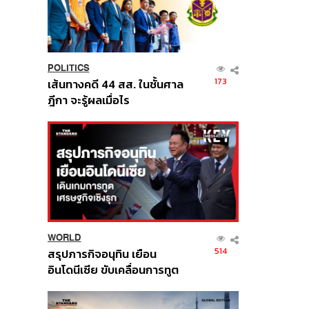
POLITICS
173
เส้นทางคดี 44 สส. ในชั้นศาล
ฎีกา จะรู้ผลเมื่อไร
WORLD
514
สรุปภารกิจอนุทิน เยือน
อินโดนีเซีย ขับเคลื่อนการทูต
เศรษฐกิจเชิงรุก ประกาศหุ้น
ส่วนยุทธศาสตร์ไทย –