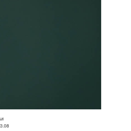
ิส
 3.08