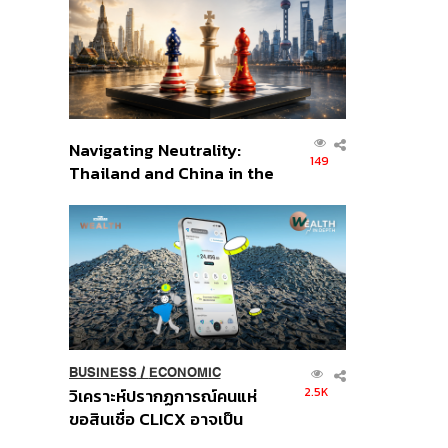
อินโดนีเซีย
Navigating Neutrality:
149
Thailand and China in the
Age of a New Global
Order
BUSINESS
/
ECONOMIC
2.5K
วิเคราะห์ปรากฏการณ์คนแห่
ขอสินเชื่อ CLICX อาจเป็น
เพียงยอดภูเขาน้ำแข็ง ของ