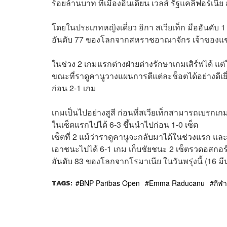
ร้อยล้านบาท ที่เมืองอินเดียน เวลส์ รัฐแคลิฟอร์เนี
โดยในประเภทหญิงเดี่ยว
อิกา สเวียเท็ก มืออันด
อันดับ 77 ของโลกจากสหราชอาณาจักร เจ้าของแ
ในช่วง 2 เกมแรกต่างฝ่ายต่างรักษาเกมเสิร์ฟได้ แต่
ขณะที่ราดูคานูวางแผนการตีแต่ละช็อตได้อย่างดีเยี่
ก่อน 2-1 เกม
เกมเป็นไปอย่างสูสี ก่อนที่สเวียเท็กสามารถเบรกเก
ในเซ็ตแรกไปได้ 6-3 ขึ้นนำไปก่อน 1-0 เซ็ต
เซ็ตที่ 2 แม้ว่าราดูคานูจะกลับมาได้ในช่วงแรก และ
เอาชนะไปได้ 6-1 เกม เก็บชัยชนะ 2 เซ็ตรวดอสกอร์
อันดับ 83 ของโลกจาก
โรมาเนีย ในวันพรุ่งนี้ (16 ม
TAGS:
BNP Paribas Open
Emma Raducanu
กีฬ