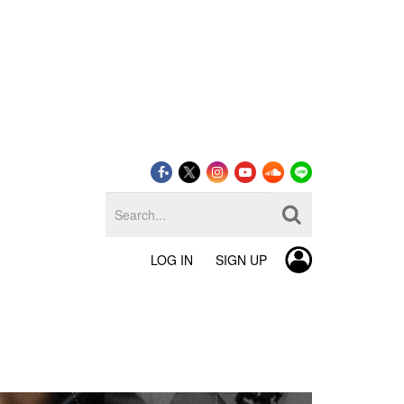
LOG IN
SIGN UP