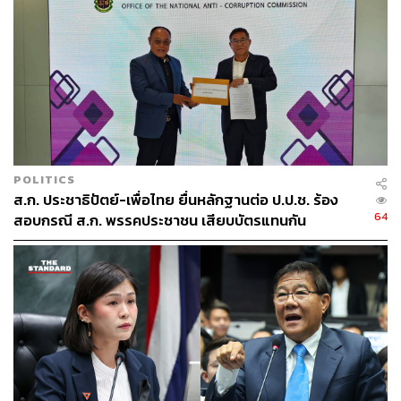
TAGS:
พรรคประชาธิปัตย์
ชวน หลีกภัย
ปลื้ม-สุรบถ หลีกภัย
POLITICS
ส.ก. ประชาธิปัตย์-เพื่อไทย ยื่นหลักฐานต่อ ป.ป.ช. ร้อง
64
สอบกรณี ส.ก. พรรคประชาชน เสียบบัตรแทนกัน
504
ABOUT THE AUTHOR
พลวุฒิ สงสกุล
Content creator การเมือง ประจำสำนักข่าว
THE STANDARD