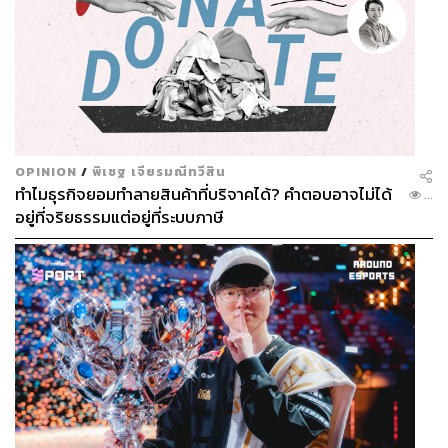
OPINION
/
พิเชฐ เจียรมณีทวีสิน
ทำไมธุรกิจยอมทำลายสินค้าที่บริจาคได้? คำตอบอาจไม่ได้
...
อยู่ที่จริยธรรมแต่อยู่ที่ระบบภาษี