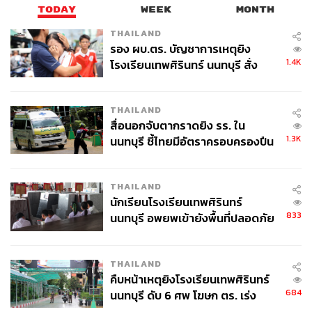
TODAY
WEEK
MONTH
THAILAND
รอง ผบ.ตร. บัญชาการเหตุยิง
1.4K
โรงเรียนเทพศิรินทร์ นนทบุรี สั่ง
ค้นหา 2 รอบยืนยันไร้คนติดค้าง พบ
ศพปู่-ย่าที่บ้านพักผู้ก่อเหตุ
THAILAND
สื่อนอกจับตากราดยิง รร. ใน
1.3K
นนทบุรี ชี้ไทยมีอัตราครอบครองปืน
สูงในระดับต้นของภูมิภาค
THAILAND
นักเรียนโรงเรียนเทพศิรินทร์
833
นนทบุรี อพยพเข้ายังพื้นที่ปลอดภัย
ชั่วคราว หลังเหตุใช้อาวุธปืนภายใน
โรงเรียนคลี่คลาย
THAILAND
คืบหน้าเหตุยิงโรงเรียนเทพศิรินทร์
684
นนทบุรี ดับ 6 ศพ โฆษก ตร. เร่ง
สอบปมขโมยปืนปู่ก่อเหตุ