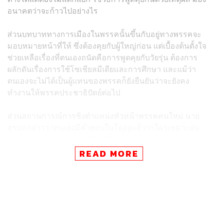
อนาคตว่าจะก้าวไปอย่างไร
ส่วนบทบาททางการเมืองในพรรคนั้นขึ้นกับอยู่ทางพรรคจะ
มอบหมายหน้าที่ให้ ซึ่งต้องคุยกับผู้ใหญ่ก่อน แต่เบื้องต้นตั้งใจ
ช่วยเหลือเรื่องที่ตนเองถนัดคือการพูดคุยกับวัยรุ่น ต้องการ
ผลักดันเรื่องการใช้โซเชียลมีเดียและการศึกษา และแม้ว่า
ตนเองจะไม่ได้เป็นผู้แทนของพรรคก็ยังยืนยันว่าจะยังคง
ทำงานให้พรรคประชาธิปัตย์ต่อไป
ส่วนสถานการณ์การชิงตำแหน่งหัวหน้าพรรคคนใหม่ นาย
สุรบถกล่าวว่าตนเองมีคำตอบในใจอยู่แล้วว่าใครเหมาะสม
จะเป็นหัวหน้าพรรค แต่ปฏิเสธที่จะให้ความเห็น เพราะมอง
ว่าเป็นการเสียมารยาท
READ MORE
นอกจากนี้นายสุรบถยังระบุด้วยว่าจะไม่นำรายการ
VRZO
ซึ่ง
เป็นรายการเกี่ยวกับวัยรุ่นที่ได้รับความนิยมในยูทูบมาใช้
ทางการเมืองหรือเป็นส่วนหนึ่งของพรรคประชาธิปัตย์