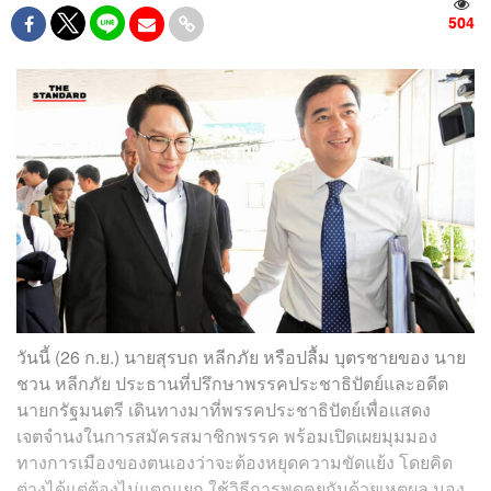
504
วันนี้ (26 ก.ย.) นายสุรบถ หลีกภัย หรือปลื้ม บุตรชายของ นาย
ชวน หลีกภัย ประธานที่ปรึกษาพรรคประชาธิปัตย์และอดีต
นายกรัฐมนตรี เดินทางมาที่พรรคประชาธิปัตย์เพื่อแสดง
เจตจำนงในการสมัครสมาชิกพรรค พร้อมเปิดเผยมุมมอง
ทางการเมืองของตนเองว่าจะต้องหยุดความขัดแย้ง โดยคิด
ต่างได้แต่ต้องไม่แตกแยก ใช้วิธีการพูดคุยกันด้วยเหตุผล มอง