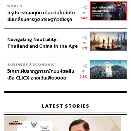
WORLD
สรุปภารกิจอนุทิน เยือนอินโดนีเซีย
542
ขับเคลื่อนการทูตเศรษฐกิจเชิงรุก
ประกาศหุ้นส่วนยุทธศาสตร์ไทย –
อินโดนีเซีย
Navigating Neutrality:
Thailand and China in the Age
170
of a New Global Order
BUSINESS
/
ECONOMIC
วิเคราะห์ปรากฏการณ์คนแห่ขอสิน
2.6K
เชื่อ CLICX อาจเป็นเพียงยอด
ภูเขาน้ำแข็ง ของปัญหาหนี้ครัว
เรือนไทยที่ถูกซุกไว้
LATEST STORIES