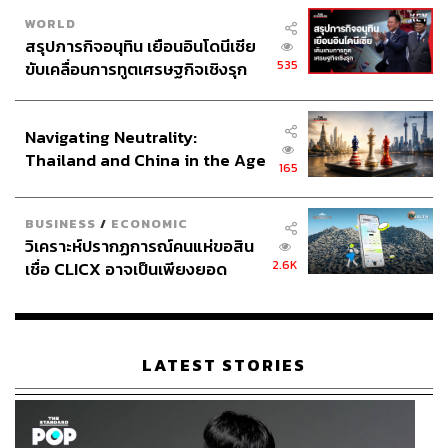
WORLD
สรุปภารกิจอนุทิน เยือนอินโดนีเซีย
535
ขับเคลื่อนการทูตเศรษฐกิจเชิงรุก
ประกาศหุ้นส่วนยุทธศาสตร์ไทย –
อินโดนีเซีย
Navigating Neutrality:
Thailand and China in the Age
165
of a New Global Order
BUSINESS
/
ECONOMIC
วิเคราะห์ปรากฏการณ์คนแห่ขอสิน
2.6K
เชื่อ CLICX อาจเป็นเพียงยอด
ภูเขาน้ำแข็ง ของปัญหาหนี้ครัว
เรือนไทยที่ถูกซุกไว้
LATEST STORIES