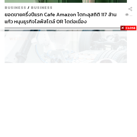
BUSINESS
/
BUSINESS
ยอดขายครึ่งปีแรก Cafe Amazon โตทะลุสถิติ 117 ล้าน
...
แก้ว หนุนธุรกิจไลฟ์สไตล์ OR โตต่อเนื่อง
BUSINESS
/
ECONOMIC
‘เอกนิติ’ เล็งงัดมาตรการใหม่ ลดภาษีสรรพสามิต หวังดึง
...
ผู้ผลิต EV มาตั้งโรงงานในไทย