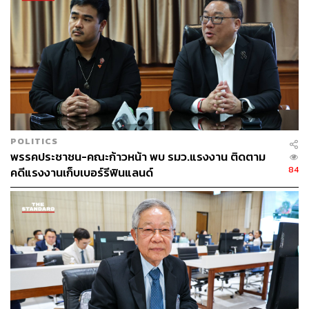
POLITICS
พรรคประชาชน-คณะก้าวหน้า พบ รมว.แรงงาน ติดตาม
84
คดีแรงงานเก็บเบอร์รีฟินแลนด์