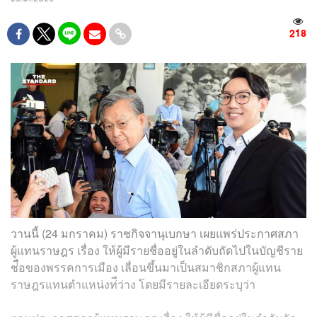
218
วานนี้ (24 มกราคม) ราชกิจจานุเบกษา เผยแพร่ประกาศสภา
ผู้แทนราษฎร เรื่อง ให้ผู้มีรายชื่ออยู่ในลำดับถัดไปในบัญชีราย
ช่ือของพรรคการเมือง เลื่อนขึ้นมาเป็นสมาชิกสภาผู้แทน
ราษฎรแทนตำแหน่งท่ีว่าง โดยมีรายละเอียดระบุว่า