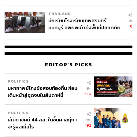
ผลิต 8.3 ล้าน สู่ข้อพิพาท ‘มา
เวลล์ฯ’ ฟ้อง ‘โทน บางแค’ ผิดนัด
THAILAND
จ่ายหนี้-แอบระบุแบรนด์
นักเรียนโรงเรียนเทพศิรินทร์
0
นนทบุรี อพยพเข้ายังพื้นที่ปลอดภัย
ชั่วคราว หลังเหตุใช้อาวุธปืนภายใน
โรงเรียนคลี่คลาย
EDITOR'S PICKS
POLITICS
มหากาพย์โกงข้อสอบท้องถิ่น ก่อน
556
เดินหน้าสู่จุดจบในสัปดาห์นี้
POLITICS
เส้นทางคดี 44 สส. ในชั้นศาลฎีกา
192
จะรู้ผลเมื่อไร