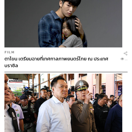
FILM
ตาโขน เตรียมฉายที่เทศกาลภาพยนตร์ไทย ณ ประเทศ
...
บราซิล