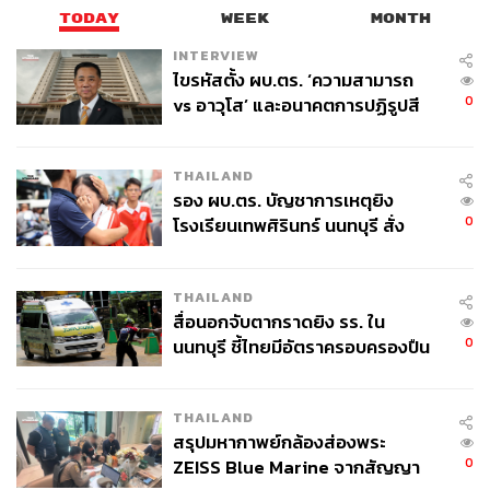
TODAY
WEEK
MONTH
INTERVIEW
ไขรหัสตั้ง ผบ.ตร. ‘ความสามารถ
0
vs อาวุโส’ และอนาคตการปฏิรูปสี
กากี กับ พล.ต.อ. เอก อังสนานนท์
THAILAND
รอง ผบ.ตร. บัญชาการเหตุยิง
0
โรงเรียนเทพศิรินทร์ นนทบุรี สั่ง
ค้นหา 2 รอบยืนยันไร้คนติดค้าง พบ
ศพปู่-ย่าที่บ้านพักผู้ก่อเหตุ
THAILAND
สื่อนอกจับตากราดยิง รร. ใน
0
นนทบุรี ชี้ไทยมีอัตราครอบครองปืน
สูงในระดับต้นของภูมิภาค
THAILAND
สรุปมหากาพย์กล้องส่องพระ
0
ZEISS Blue Marine จากสัญญา