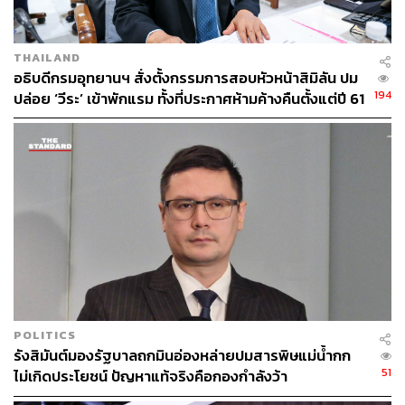
THAILAND
อธิบดีกรมอุทยานฯ สั่งตั้งกรรมการสอบหัวหน้าสิมิลัน ปม
194
ปล่อย ‘วีระ’ เข้าพักแรม ทั้งที่ประกาศห้ามค้างคืนตั้งแต่ปี 61
POLITICS
รังสิมันต์มองรัฐบาลถกมินอ่องหล่ายปมสารพิษแม่น้ำกก
51
ไม่เกิดประโยชน์ ปัญหาแท้จริงคือกองกำลังว้า