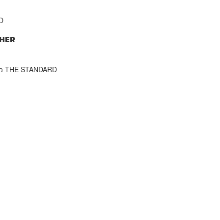
D
HER
าว THE STANDARD