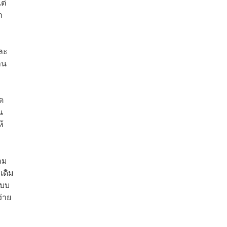
ต่
ก
ละ
าน
ต
น
้
อม
เดิม
แบบ
ง่าย