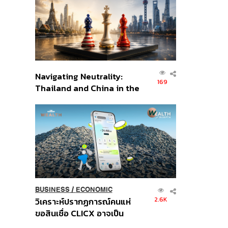
อินโดนีเซีย
Navigating Neutrality:
169
Thailand and China in the
Age of a New Global
Order
BUSINESS
/
ECONOMIC
2.6K
วิเคราะห์ปรากฏการณ์คนแห่
ขอสินเชื่อ CLICX อาจเป็น
เพียงยอดภูเขาน้ำแข็ง ของ