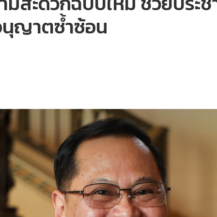
ามสะดวกฉบับใหม่ ช่วยประชาช
ใบอนุญาตซ้ำซ้อน