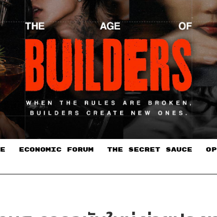
E
ECONOMIC FORUM
THE SECRET SAUCE​
OP