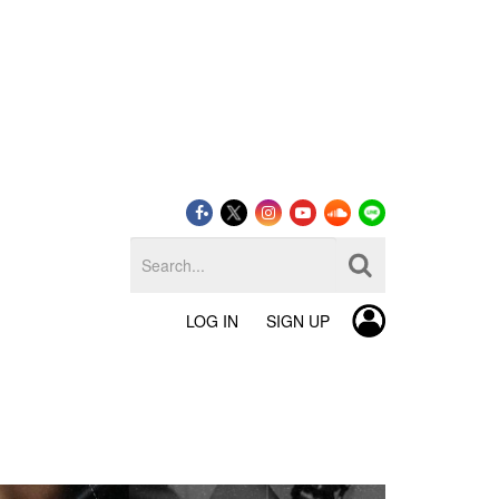
LOG IN
SIGN UP