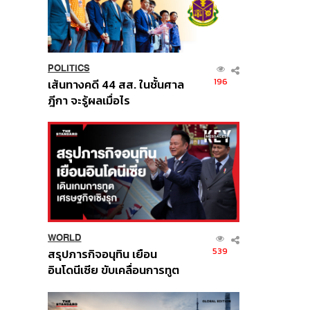
POLITICS
196
เส้นทางคดี 44 สส. ในชั้นศาล
ฎีกา จะรู้ผลเมื่อไร
WORLD
539
สรุปภารกิจอนุทิน เยือน
อินโดนีเซีย ขับเคลื่อนการทูต
เศรษฐกิจเชิงรุก ประกาศหุ้น
ส่วนยุทธศาสตร์ไทย –