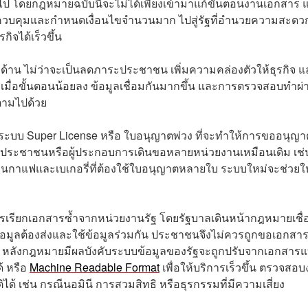
ป โดยกฎหมายฉบับนี้จะไม่ได้เพียงเข้ามาแก้ขั้นตอนงานเอกสาร แ
ยควบคุมและกำหนดเงื่อนไขจำนวนมาก ไปสู่รัฐที่อำนวยความสะดว
ิจได้เร็วขึ้น
าน ไม่ว่าจะเป็นลดภาระประชาชน เพิ่มความคล่องตัวให้ธุรกิจ แ
มื่อขั้นตอนน้อยลง ข้อมูลเชื่อมกันมากขึ้น และการตรวจสอบทำผ่
งตามไปด้วย
อระบบ Super License หรือ ใบอนุญาตพ่วง ที่จะทำให้การขออนุญา
งให้ประชาชนหรือผู้ประกอบการเดินขอหลายหน่วยงานเหมือนเดิม เช่
านกาแฟและเบเกอรี่ที่ต้องใช้ใบอนุญาตหลายใบ ระบบใหม่จะช่วยให
การเรียกเอกสารซ้ำจากหน่วยงานรัฐ โดยรัฐบาลเดินหน้ากฎหมายเชื่
อมูลต้องส่งและใช้ข้อมูลร่วมกัน ประชาชนจึงไม่ควรถูกขอเอกสาร
ล้ว หลังกฎหมายมีผลบังคับระบบข้อมูลของรัฐจะถูกปรับจากเอกสาร
้ หรือ
Machine Readable Format
เพื่อให้บริการเร็วขึ้น ตรวจสอบ
ด้ เช่น กรณีนอมินี การสวมสิทธิ หรือธุรกรรมที่มีความเสี่ยง