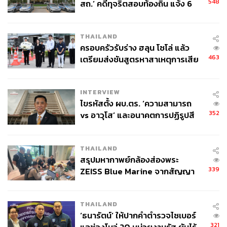
548
สถ.’ คดีทุจริตสอบท้องถิ่น แจ้ง 6
ข้อหาหนัก จ่อชง ป.ป.ช. 12 ส.ค. นี้
THAILAND
ครอบครัวรับร่าง ฮลุน โซโล่ แล้ว
463
เตรียมส่งชันสูตรหาสาเหตุการเสีย
ชีวิต
INTERVIEW
ไขรหัสตั้ง ผบ.ตร. ‘ความสามารถ
352
vs อาวุโส’ และอนาคตการปฏิรูปสี
กากี กับ พล.ต.อ. เอก อังสนานนท์
THAILAND
สรุปมหากาพย์กล้องส่องพระ
339
ZEISS Blue Marine จากสัญญา
ผลิต 8.3 ล้าน สู่ข้อพิพาท ‘มา
เวลล์ฯ’ ฟ้อง ‘โทน บางแค’ ผิดนัด
THAILAND
จ่ายหนี้-แอบระบุแบรนด์
‘ธนารัตน์’ ให้ปากคำตำรวจไซเบอร์
321