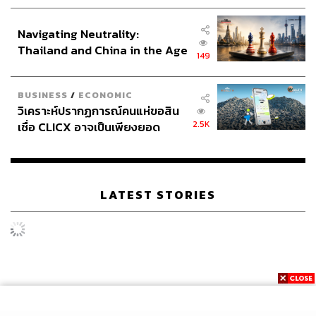
ประกาศหุ้นส่วนยุทธศาสตร์ไทย –
อินโดนีเซีย
Navigating Neutrality:
Thailand and China in the Age
149
of a New Global Order
BUSINESS
/
ECONOMIC
วิเคราะห์ปรากฏการณ์คนแห่ขอสิน
2.5K
เชื่อ CLICX อาจเป็นเพียงยอด
ภูเขาน้ำแข็ง ของปัญหาหนี้ครัว
เรือนไทยที่ถูกซุกไว้
LATEST STORIES