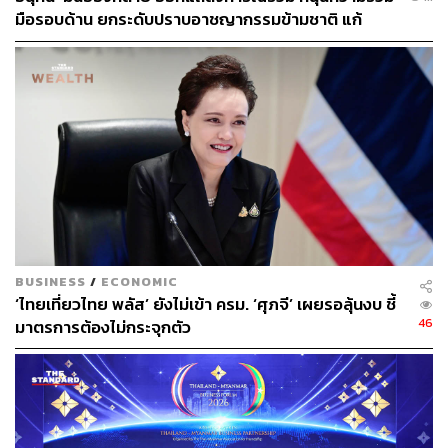
ช่างภาพข่าว ประจำสำนักข่าว THE
มือรอบด้าน ยกระดับปราบอาชญากรรมข้ามชาติ แก้
STANDARD
ปัญหาหมอกควัน-มลพิษทางน้ำ
BUSINESS
/
ECONOMIC
‘ไทยเที่ยวไทย พลัส’ ยังไม่เข้า ครม. ‘ศุภจี’ เผยรอลุ้นงบ ชี้
46
มาตรการต้องไม่กระจุกตัว