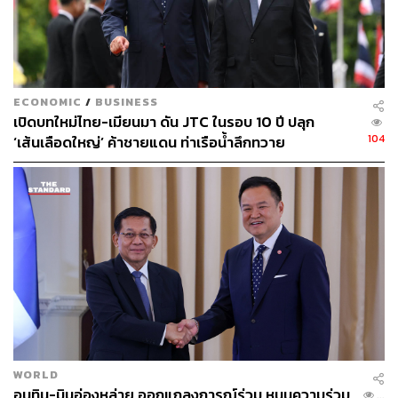
TAGS:
นายกรัฐมนตรี
กระทรวงพาณิชย์
การเมืองไทย
อนุทิน ชาญวีรกูล
พรรคภูมิใจไทย
ศุภจี สุธรรมพันธุ์
รัฐบาลอนุทิน
ECONOMIC
/
BUSINESS
เปิดบทใหม่ไทย-เมียนมา ดัน JTC ในรอบ 10 ปี ปลุก
104
‘เส้นเลือดใหญ่’ ค้าชายแดน ท่าเรือน้ำลึกทวาย
593
ABOUT THE AUTHOR
THE STANDARD TEAM
กองบรรณาธิการ THE STANDARD
ABOUT THE PHOTOGRAPHER
WORLD
ศวิตา พูลเสถียร
อนุทิน-มินอ่องหล่าย ออกแถลงการณ์ร่วม หนุนความร่วม
...