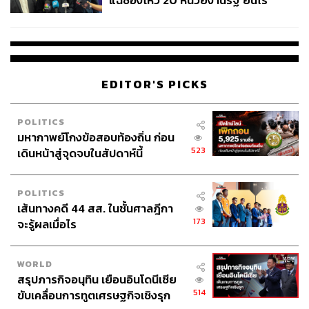
แฉช่องโหว่ 20 หน่วยงานรัฐ ยันไร้
นัยทางการเมือง
EDITOR'S PICKS
POLITICS
มหากาพย์โกงข้อสอบท้องถิ่น ก่อน
523
เดินหน้าสู่จุดจบในสัปดาห์นี้
POLITICS
เส้นทางคดี 44 สส. ในชั้นศาลฎีกา
173
จะรู้ผลเมื่อไร
WORLD
สรุปภารกิจอนุทิน เยือนอินโดนีเซีย
514
ขับเคลื่อนการทูตเศรษฐกิจเชิงรุก