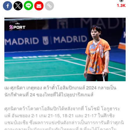
1.3K
เม-ศุภนิดา เกตุทอง คว้าตั๋วโอลิมปิกเกมส์ 2024 กลายเป็น
นักกีฬาคนที่ 24 ของไทยที่ได้ไปลุยปารีสเกมส์
ศุภนิดาคว้าโควตาโอลิมปิกได้หลังจากที่ โนโซมิ โอกูฮาระ
แพ้ อันเซยอง 2-1 เกม 21-15, 18-21 และ 21-17 ในศึกชิง
แชมป์เอเชีย ซึ่งผลการแข่งขันดังกล่าวเป็นการการันตีว่าศุภนิ
ดาจะกลายเป็นนักแบดมินตันไทยคนที่ 9 ที่จะได้โควตาใน