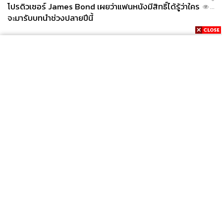
โปรดิวเซอร์ James Bond เผยว่าแฟนหนังมีสิทธิ์ได้รู้ว่าใคร
...
จะมารับบทนำช่วงปลายปีนี้
News
Wealth
Pop
Podcast
Video
Now
Opinion
Careers
Events
Privacy
About
Contact
Policy
FOR
ADVERTISING
MEMBERSHIP