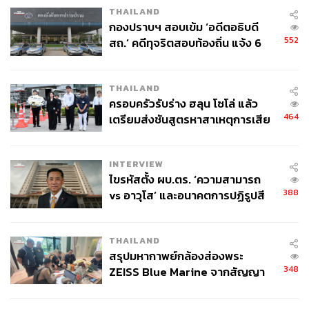
THAILAND
กองปราบฯ สอบเข้ม ‘อดีตอธิบดี
552
สถ.’ คดีทุจริตสอบท้องถิ่น แจ้ง 6
ข้อหาหนัก จ่อชง ป.ป.ช. 12 ส.ค. นี้
THAILAND
ครอบครัวรับร่าง ฮลุน โซโล่ แล้ว
464
เตรียมส่งชันสูตรหาสาเหตุการเสีย
ชีวิต
INTERVIEW
ไขรหัสตั้ง ผบ.ตร. ‘ความสามารถ
388
vs อาวุโส’ และอนาคตการปฏิรูปสี
กากี กับ พล.ต.อ. เอก อังสนานนท์
THAILAND
สรุปมหากาพย์กล้องส่องพระ
348
ZEISS Blue Marine จากสัญญา
ผลิต 8.3 ล้าน สู่ข้อพิพาท ‘มา
เวลล์ฯ’ ฟ้อง ‘โทน บางแค’ ผิดนัด