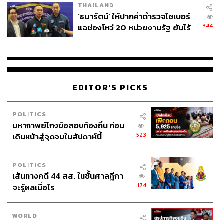
THAILAND
จ่ายหนี้-แอบระบุแบรนด์
‘ธนารัตน์’ ให้ปากคำตำรวจไซเบอร์
344
แฉช่องโหว่ 20 หน่วยงานรัฐ ยันไร้
นัยทางการเมือง
EDITOR'S PICKS
POLITICS
มหากาพย์โกงข้อสอบท้องถิ่น ก่อน
523
เดินหน้าสู่จุดจบในสัปดาห์นี้
POLITICS
เส้นทางคดี 44 สส. ในชั้นศาลฎีกา
174
จะรู้ผลเมื่อไร
WORLD