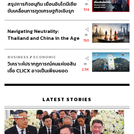
สรุปภารกิจอนุทิน เยือนอินโดนีเซีย
514
ขับเคลื่อนการทูตเศรษฐกิจเชิงรุก
ประกาศหุ้นส่วนยุทธศาสตร์ไทย –
อินโดนีเซีย
Navigating Neutrality:
Thailand and China in the Age
150
of a New Global Order
BUSINESS
/
ECONOMIC
วิเคราะห์ปรากฏการณ์คนแห่ขอสิน
2.5K
เชื่อ CLICX อาจเป็นเพียงยอด
ภูเขาน้ำแข็ง ของปัญหาหนี้ครัว
เรือนไทยที่ถูกซุกไว้
LATEST STORIES