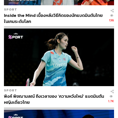
SPORT
Inside the Mind เบื้องหลังวิธีคิดของนักแบดมินตันไทย
136
ในเกมระดับโลก
SPORT
พิงค์ พิชฌามลณ์ ถึงเวลาของ ‘ความหวังใหม่’ แบดมินตัน
1.7K
หญิงเดี่ยวไทย