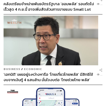
คลังเตรียมจำหน่ายพันธบัตรรัฐบาล ‘ออมพลัส’ รอบถัดไป
...
เร็วสุด 4 ก.ย.นี้ อาจเพิ่มสัดส่วนการขายแบบ Small Lot
First มากขึ้น
BUSINESS
/
ECONOMIC
‘เอกนิติ’ เผยอยู่ระหว่างหารือ ‘ไทยเที่ยวไทยพลัส’ มีสิทธิใช้
...
งบจากเงินกู้ 4 แสนล้าน มั่นใจงบต่อ ‘ไทยช่วยไทย พลัส’
เฟส 2 มีเพียงพอ