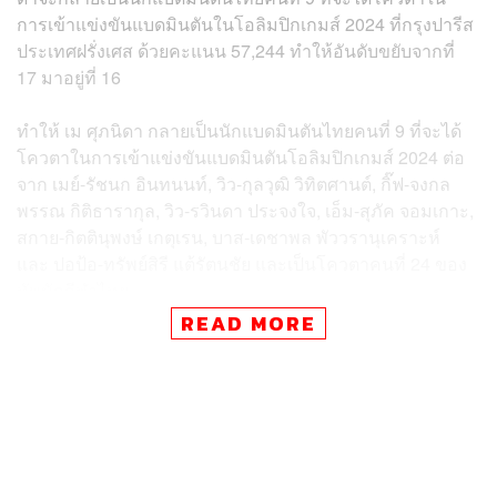
การเข้าแข่งขันแบดมินตันในโอลิมปิกเกมส์ 2024 ที่กรุงปารีส
ประเทศฝรั่งเศส ด้วยคะแนน 57,244 ทำให้อันดับขยับจากที่
17 มาอยู่ที่ 16
ทำให้ เม ศุภนิดา กลายเป็นนักแบดมินตันไทยคนที่ 9 ที่จะได้
โควตาในการเข้าแข่งขันแบดมินตันโอลิมปิกเกมส์ 2024 ต่อ
จาก เมย์-รัชนก อินทนนท์, วิว-กุลวุฒิ วิทิตศานต์, กิ๊ฟ-จงกล
พรรณ กิติธารากุล, วิว-รวินดา ประจงใจ, เอ็ม-สุภัค จอมเกาะ,
สกาย-กิตตินุพงษ์ เกตุเรน, บาส-เดชาพล พัววรานุเคราะห์
และ ปอป้อ-ทรัพย์สิรี แต้รัตนชัย และเป็นโควตาคนที่ 24 ของ
ทัพนักกีฬาไทย
READ MORE
TAGS:
กีฬาแบดมินตัน
Paris Olympic 2024
เม-ศุภนิดา เกตุทอง