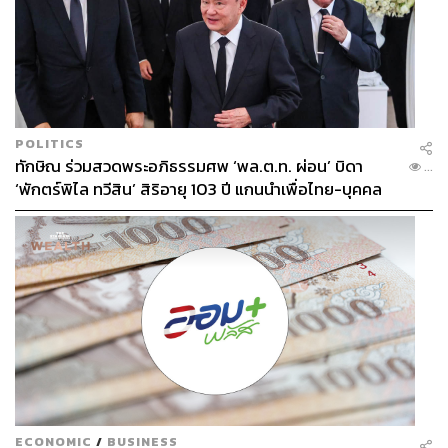
POLITICS
ทักษิณ ร่วมสวดพระอภิธรรมศพ ‘พล.ต.ท. ผ่อน’ บิดา
...
‘พักตร์พิไล ทวีสิน’ สิริอายุ 103 ปี แกนนำเพื่อไทย-บุคคล
หลากวงการร่วมอาลัย
ECONOMIC
/
BUSINESS