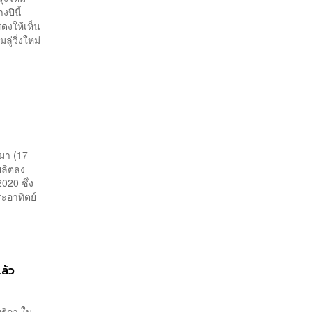
างปีนี้
สดงให้เห็น
่วิ่งใหม่
นมา (17
ลิตลง
020 ซึ่ง
ระอาทิตย์
ล้ว
มริกา ใน