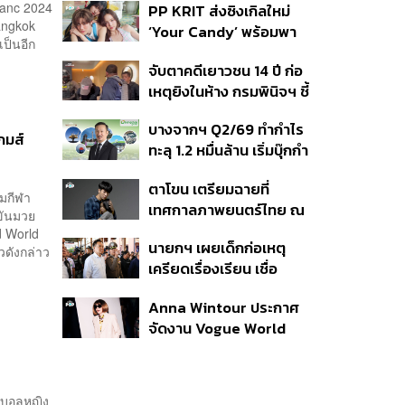
lanc 2024
PP KRIT ส่งซิงเกิลใหม่
ปมค้นประวัติคดีกราดยิงที่
Bangkok
‘Your Candy’ พร้อมพา
สหรัฐฯ
เป็นอีก
ต้าเหนิง และ ณิชา ร่วมมิว
จับตาคดีเยาวชน 14 ปี ก่อ
สิกวิดีโอ
เหตุยิงในห้าง กรมพินิจฯ ชี้
ประพฤติดี-รับการรักษาต่อ
บางจากฯ Q2/69 ทำกำไร
เนื่อง ประเมินปล่อยตัว
กมส์
ทะลุ 1.2 หมื่นล้าน เริ่มบุ๊กกำ
ไร ‘SAF’ เชิงพาณิชย์ครั้ง
ตาโขน เตรียมฉายที่
แรก หนุนรายได้ครึ่งปีทะลุ
มกีฬา
เทศกาลภาพยนตร์ไทย ณ
3.2 แสนล้าน
ขันมวย
ประเทศบราซิล
d World
นายกฯ เผยเด็กก่อเหตุ
ดังกล่าว
เครียดเรื่องเรียน เชื่อ
เตรียมการเป็นขั้นตอน ชี้มี
Anna Wintour ประกาศ
กระสุนอีกกว่า 30 นัด หาก
จัดงาน Vogue World
ไม่จบชีวิตตัวเองอาจสูญ
2027 ที่ซานฟรานซิสโก
เสียเพิ่ม
์บอลหญิง