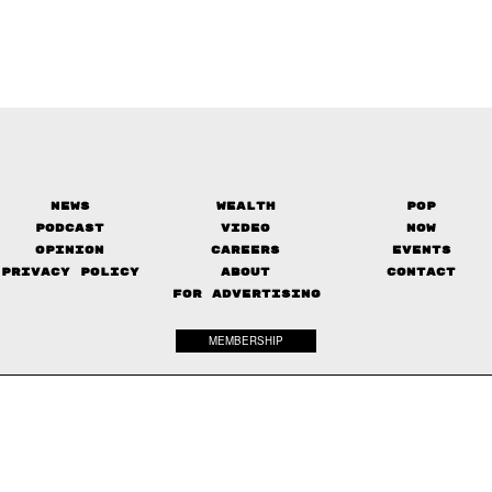
News
Wealth
Pop
Podcast
Video
Now
Opinion
Careers
Events
Privacy Policy
About
Contact
FOR ADVERTISING
MEMBERSHIP
© 2017-
2026
The Standard. All rights reserved.