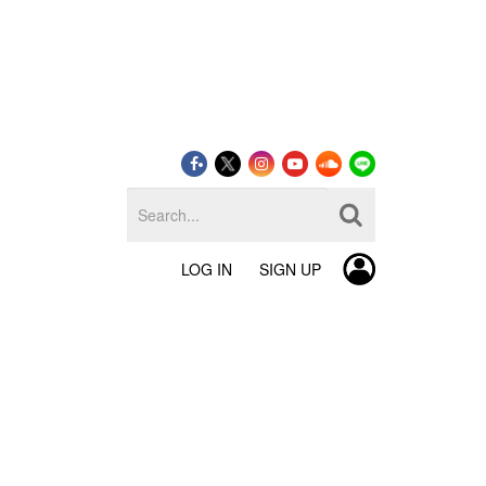
LOG IN
SIGN UP