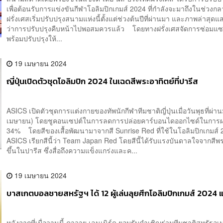
เพื่อต้อนรับการแข่งขันกีฬาโอลิมปิกเกมส์ 2024 ที่กำลังจะมาถึงในช่วงกล
ฝรั่งเศสเริ่มปรับปรุงสนามแห่งนี้ตั้งแต่ช่วงต้นปีที่ผ่านมา และภาพล่าสุดแ
ว่าการปรับปรุงคืบหน้าไปพอสมควรแล้ว โดยทางฝรั่งเศสจัดการซ่อมแซมลู
พร้อมปรับปรุงให้...
19 เมษายน 2024
ญี่ปุ่นเปิดตัวชุดโอลิมปิก 2024 ในเฉดสีพระอาทิตย์ที่ปารีส
ASICS เปิดตัวชุดการแต่งกายของทัพนักกีฬาทีมชาติญี่ปุ่นเมื่อวันพุธที่ผ่า
เมษายน) โดยชูคอนเซปต์ในการลดการปล่อยคาร์บอนไดออกไซด์ในการผ
34% โดยสีของเสื้อพัฒนามาจากสี Sunrise Red ที่ใช้ในโอลิมปิกเกมส์ 2
ASICS เรียกสีนี้ว่า Team Japan Red โดยสีนี้ได้รับแรงบันดาลใจจากสีพ
ขึ้นในปารีส ซึ่งสื่อถึงความแข็งแกร่งและค...
19 เมษายน 2024
บาสเกตบอลชายสหรัฐฯ ได้ 12 ผู้เล่นลุยศึกโอลิมปิกเกมส์ 2024 แ
หลังจากที่เมื่อวานนี้ คาวาย เลนเนิร์ด ยอมรับคำเชิญร่วมทีมชาติสหรัฐอเ