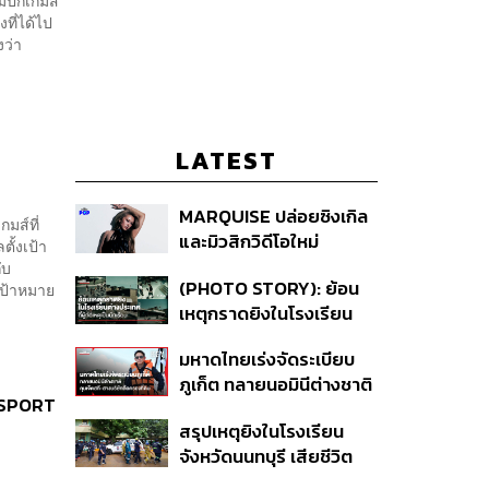
ี่ได้ไป
งว่า
LATEST
MARQUISE ปล่อยซิงเกิล
มส์ที่
และมิวสิกวิดีโอใหม่
ั้งเป้า
IRONIC ที่เสียดสีความ
ับ
(PHOTO STORY): ย้อน
เป้าหมาย
สัมพันธ์สุด Toxic
เหตุกราดยิงในโรงเรียน
ต่างประเทศ ที่ผู้ก่อเหตุเป็น
มหาดไทยเร่งจัดระเบียบ
นักเรียน
ภูเก็ต ทลายนอมินีต่างชาติ
 SPORT
คุมเจ็ตสกี สางบริษัทฮุบ
สรุปเหตุยิงในโรงเรียน
ที่ดิน เคลียร์ใบอนุญาต
จังหวัดนนทบุรี เสียชีวิต
โรงแรมค้าง 7 ปี
รวม 8 ราย โฆษก ตร. เผย