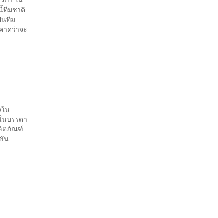
ี้ทีมชาติ
ป็นทีม
ี่คาดว่าจะ
องใน
พ ในบรรดา
ลิตภัณฑ์
ขัน