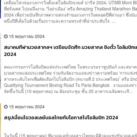
เคลื่อนไหวของวงการวิ่งตั้งแต่โอลิมปิกเกมส์ ปารีส 2024, UTMB Mont B
ที่ฝรั่งเศส ไปจนถึงงาน ‘วิ่งผ่าเมือง’ หรือ Amazing Thailand Marathon 
2024 เพื่อร่วมบันทึกภาพความทรงจำของวงการวิ่งตลอดปีที่ผ่านมา ซึ่งนับ
หนึ่งปีที่เต็มไปด้วยเรื่องราวและความทรงจำที่น่าประทับใจ ...
15 พฤษภาคม 2024
สมาคมกีฬามวยสากลฯ เตรียมจัดศึก มวยสากล ชิงตั๋ว โอลิมปิกเ
2024
คณะกรรมการโอลิมปิคแห่งประเทศไทย ในพระบรมราชูปถัมภ์ และสมาค
มวยสากลแห่งประเทศไทย ร่วมกันจัดงานแถลงข่าวความพร้อม ‘การแข่ง
สากลระดับโลกเพื่อคัดเลือกไปโอลิมปิก (สนามที่ 2 ประเทศไทย)’ หรือ 2n
Qualifying Tournament Boxing Road To Paris-Bangkok งานแถลงข่าว
จัดขึ้นวันนี้ (15 พฤษภาคม) ณ ห้องประชุม ชั้น 25 อาคารเฉลิมพระเกี...
15 พฤษภาคม 2024
สรุปเงื่อนไขวอลเลย์บอลไทยกับโอกาสไปโอลิมปิก 2024
ในวันนี้ (15 พฤษภาคม) ทีมวอลเลย์บอลสาวไทยจะมีคิวลงแข่งขันวอลเลย