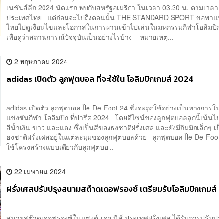
เนชันส์ลีก 2024 นัดแรก พบกับสหรัฐอเมริกา ในเวลา 03.30 น. ตามเวลา
ประเทศไทย แต่ก่อนจะไปถึงตอนนั้น THE STANDARD SPORT ขอพาแ
ไทยไปดูเงื่อนไขและโอกาสในการผ่านเข้าไปเล่นในมหกรรมกีฬาโอลิมปิ
เพื่อดูว่าสถานการณ์ปัจจุบันเป็นอย่างไรบ้าง หมายเหตุ...
2 พฤษภาคม 2024
adidas เปิดตัว ลูกฟุตบอล ที่จะใช้ใน โอลิมปิกเกมส์ 2024
adidas เปิดตัว ลูกฟุตบอล Île-De-Foot 24 ซึ่งจะถูกใช้อย่างเป็นทางการ
แข่งขันกีฬา โอลิมปิก ที่ปารีส 2024 โดยดีไซน์ของลูกฟุตบอลลูกนี้เน้นไปท
สีน้ำเงิน ขาว และแดง ซึ่งเป็นสีของธงชาติฝรั่งเศส และยังมีกิมมิกเล็กๆ เป
ธงชาติฝรั่งเศสอยู่ในแต่ละมุมของลูกฟุตบอลด้วย ลูกฟุตบอล Île-De-Foot
ใช้โครงสร้างแบบเดียวกับลูกฟุตบอ...
22 เมษายน 2024
ฝรั่งเศสปรับปรุงสนามสต๊าดเดอฟรองซ์ เตรียมรับโอลิมปิกเกมส
สนามสต๊าดเดอฟรองซ์ในแซงต์-เดอ นีส์ ประเทศฝรั่งเศส ได้รับการปรับปร