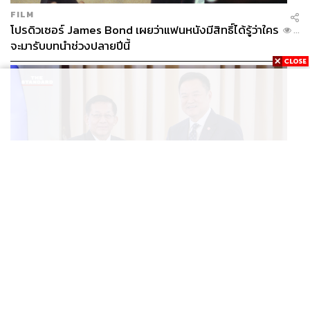
FILM
โปรดิวเซอร์ James Bond เผยว่าแฟนหนังมีสิทธิ์ได้รู้ว่าใคร
...
จะมารับบทนำช่วงปลายปีนี้
WORLD
อนุทิน-มินอ่องหล่าย ออกแถลงการณ์ร่วม หนุนความร่วม
...
มือรอบด้าน ยกระดับปราบอาชญากรรมข้ามชาติ แก้ปัญหา
หมอกควัน-มลพิษทางน้ำ