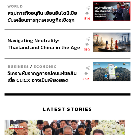
WORLD
สรุปภารกิจอนุทิน เยือนอินโดนีเซีย
514
ขับเคลื่อนการทูตเศรษฐกิจเชิงรุก
ประกาศหุ้นส่วนยุทธศาสตร์ไทย –
อินโดนีเซีย
Navigating Neutrality:
Thailand and China in the Age
150
of a New Global Order
BUSINESS
/
ECONOMIC
วิเคราะห์ปรากฏการณ์คนแห่ขอสิน
2.5K
เชื่อ CLICX อาจเป็นเพียงยอด
ภูเขาน้ำแข็ง ของปัญหาหนี้ครัว
เรือนไทยที่ถูกซุกไว้
LATEST STORIES