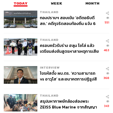
TODAY
WEEK
MONTH
THAILAND
กองปราบฯ สอบเข้ม ‘อดีตอธิบดี
551
สถ.’ คดีทุจริตสอบท้องถิ่น แจ้ง 6
ข้อหาหนัก จ่อชง ป.ป.ช. 12 ส.ค. นี้
THAILAND
ครอบครัวรับร่าง ฮลุน โซโล่ แล้ว
463
เตรียมส่งชันสูตรหาสาเหตุการเสีย
ชีวิต
INTERVIEW
ไขรหัสตั้ง ผบ.ตร. ‘ความสามารถ
368
vs อาวุโส’ และอนาคตการปฏิรูปสี
กากี กับ พล.ต.อ. เอก อังสนานนท์
THAILAND
สรุปมหากาพย์กล้องส่องพระ
343
ZEISS Blue Marine จากสัญญา
ผลิต 8.3 ล้าน สู่ข้อพิพาท ‘มา