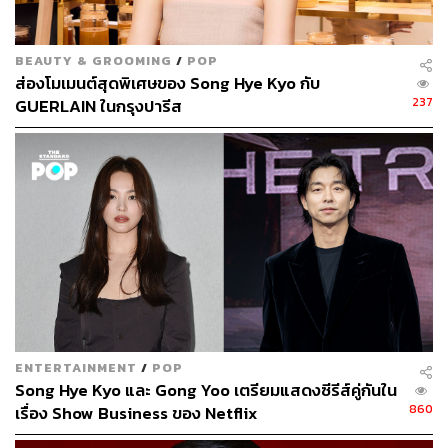
BEAUTY & GROOMING
/
POP
ส่องโมเมนต์สุดพิเศษของ Song Hye Kyo กับ
113
237
GUERLAIN ในกรุงปารีส
ABOUT THE AUTHOR
ภูริตา บุญล้อม
Beauty Editor | THE STANDARD LIFE
ENTERTAINMENT
/
POP
Song Hye Kyo และ Gong Yoo เตรียมแสดงซีรีส์คู่กันใน
860
เรื่อง Show Business ของ Netflix