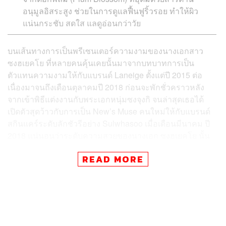
อนุมูลอิสระสูง ช่วยในการดูแลฟื้นฟูริ้วรอย ทำให้ผิว
แน่นกระชับ สดใส แลดูอ่อนกว่าวัย
บนเส้นทางการเป็นพรีเซนเตอร์ความงามของนางเอกสาว
ซงฮเยคโย ที่หลายคนคุ้นเคยนั้นมาจากบทบาทการเป็น
ตัวแทนความงามให้กับแบรนด์ Laneige ตั้งแต่ปี 2015 ต่อ
เนื่องมาจนถึงเดือนตุลาคมปี 2018 ก่อนจะพักชั่วคราวหลัง
จากเข้าพิธีแต่งงานกับพระเอกหนุ่มซงจุงกิ จนล่าสุดเธอได้
เปิดตัวสุดว้าวกับการเป็น New’s Muse คนใหม่ให้กับแบรนด์
สกินแคร์ระดับ
ลักชัว
รีอย่าง Sulwhasoo เมื่อเดือนมีนาคม ปี
2018 แน่นอนว่าระดับความสวยของนางเอก ซงฮเยคโย นั้น
บอกเลยว่านับวันจะยิ่งเปล่งประกาย โดยไม่มีทีท่าว่าจะร่วง
READ MORE
โรยตามวัยที่ตัวเลขมีแต่จะมากขึ้น (ปีนี้เธออายุ 38 ปีแล้ว) จึง
ต้องยกความดีงามให้กับสกินแคร์ตัวหนึ่งที่ถือเป็นไอเท็มเปิด
ตัวของซงฮเยคโย ในฐานะ Muse คนล่าสุดของแบรนด์
Sulwhasoo เลยก็ว่าได้ นั่นคือ Blooming Vitalizing Cream ที่
เปิดตัวในประเทศเกาหลีไปตั้งแต่เดือนมีนาคมปี 2018 ซึ่งเร็ว
กว่าประเทศไทย 1 ปีเต็ม ความดีงามของกลุ่มสกินแคร์เซตนี้