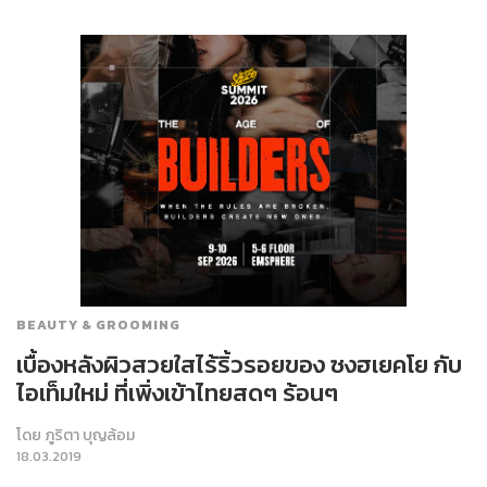
BEAUTY & GROOMING
เบื้องหลังผิวสวยใสไร้ริ้วรอยของ ซงฮเยคโย กับ
ไอเท็มใหม่ ที่เพิ่งเข้าไทยสดๆ ร้อนๆ
โดย
ภูริตา บุญล้อม
18.03.2019