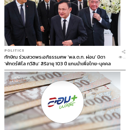
POLITICS
ทักษิณ ร่วมสวดพระอภิธรรมศพ ‘พล.ต.ท. ผ่อน’ บิดา
...
‘พักตร์พิไล ทวีสิน’ สิริอายุ 103 ปี แกนนำเพื่อไทย-บุคคล
หลากวงการร่วมอาลัย