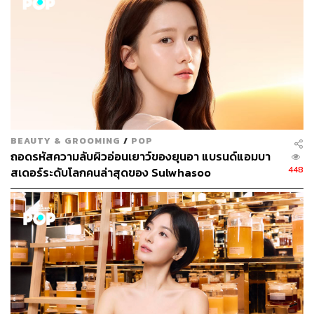
1. Bloomstay Vitalizing Water (2,500 บาท) ช่วยปลุกผิวให้
สดใส มีความชุ่มชื้น
2. Bloomstay Vitalizing Serum (4,700 บาท) เป็นเซรั่มที่รวม
เอาสารอาหารผิวไว้มากมาย ที่สำคัญคือสารสกัดจากดอก
พลัมมีสารต้านอนุมูลอิสระ ช่วยปรับผิวให้เรียบเนียน มีชีวิต
ชีวา และ
3. Bloomstay Vitalizing Cream (5,000 บาท)
ดูแลผิวให้
กระชับ เนียนนุ่ม และเปล่งประกายแบบผิวนางเอกสาว
BEAUTY & GROOMING
/
POP
ซงฮเยคโย
ถอดรหัสความลับผิวอ่อนเยาว์ของยุนอา แบรนด์แอมบา
448
สเดอร์ระดับโลกคนล่าสุดของ Sulwhasoo
ภาพ:
Courtesy of Sulwhasoo, instagram
@Sulwhasoo.official
พิสูจน์อักษร:
ลักษณ์นารา พักตร์เพียงจันทร์
TAGS:
Song Hye Kyo
Sulwhasoo