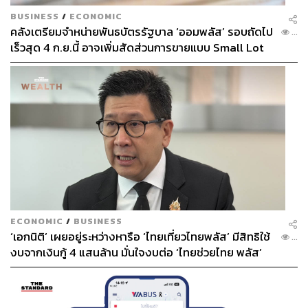
BUSINESS
/
ECONOMIC
คลังเตรียมจำหน่ายพันธบัตรรัฐบาล ‘ออมพลัส’ รอบถัดไป
...
เร็วสุด 4 ก.ย.นี้ อาจเพิ่มสัดส่วนการขายแบบ Small Lot
First มากขึ้น
ECONOMIC
/
BUSINESS
‘เอกนิติ’ เผยอยู่ระหว่างหารือ ‘ไทยเที่ยวไทยพลัส’ มีสิทธิใช้
...
งบจากเงินกู้ 4 แสนล้าน มั่นใจงบต่อ ‘ไทยช่วยไทย พลัส’
เฟส 2 มีเพียงพอ