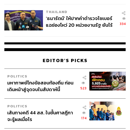
เวลล์ฯ’ ฟ้อง ‘โทน บางแค’ ผิดนัด
THAILAND
จ่ายหนี้-แอบระบุแบรนด์
‘ธนารัตน์’ ให้ปากคำตำรวจไซเบอร์
334
แฉช่องโหว่ 20 หน่วยงานรัฐ ยันไร้
นัยทางการเมือง
EDITOR'S PICKS
POLITICS
มหากาพย์โกงข้อสอบท้องถิ่น ก่อน
523
เดินหน้าสู่จุดจบในสัปดาห์นี้
POLITICS
เส้นทางคดี 44 สส. ในชั้นศาลฎีกา
174
จะรู้ผลเมื่อไร