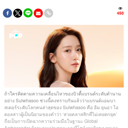
450
ถ้าใครติดตามความเคลื่อนไหวของบิวตี้แบรนด์ระดับตำนาน
อย่าง Sulwhasoo ช่วงนี้คงทราบกันแล้วว่าแบรนด์แอมบา
สเดอร์ระดับโลกคนล่าสุดของ Sulwhasoo คือ อิม ยุนอา ไอ
ดอลสาวผู้เป็นนิยามของคำว่า ‘สวยคลาสสิกที่ไม่เคยตกยุค’
ถือเป็นการเปิดฉากความร่วมมือในฐานะ Global
Ambassador ด้วยแคมเปญสุดละมุนที่โชว์งานผิวของยุนอา