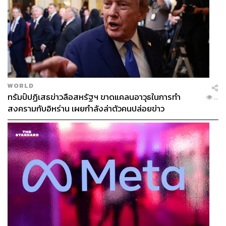
WORLD
ทรัมป์ปฏิเสธข่าวลือสหรัฐฯ ขาดแคลนอาวุธในการทำ
...
สงครามกับอิหร่าน เผยกำลังล่าตัวคนปล่อยข่าว