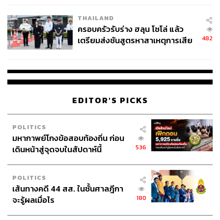
THAILAND
ครอบครัวรับร่าง ฮลุน โซโล่ แล้ว
482
เตรียมส่งชันสูตรหาสาเหตุการเสีย
ชีวิต
EDITOR'S PICKS
POLITICS
มหากาพย์โกงข้อสอบท้องถิ่น ก่อน
536
เดินหน้าสู่จุดจบในสัปดาห์นี้
POLITICS
เส้นทางคดี 44 สส. ในชั้นศาลฎีกา
180
จะรู้ผลเมื่อไร