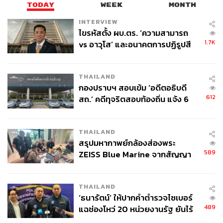
TODAY
WEEK
MONTH
INTERVIEW
ไขรหัสตั้ง ผบ.ตร. ‘ความสามารถ
1.7K
vs อาวุโส’ และอนาคตการปฏิรูปสี
กากี กับ พล.ต.อ. เอก อังสนานนท์
THAILAND
กองปราบฯ สอบเข้ม ‘อดีตอธิบดี
612
สถ.’ คดีทุจริตสอบท้องถิ่น แจ้ง 6
ข้อหาหนัก จ่อชง ป.ป.ช. 12 ส.ค. นี้
THAILAND
สรุปมหากาพย์กล้องส่องพระ
589
ZEISS Blue Marine จากสัญญา
ผลิต 8.3 ล้าน สู่ข้อพิพาท ‘มา
เวลล์ฯ’ ฟ้อง ‘โทน บางแค’ ผิดนัด
THAILAND
จ่ายหนี้-แอบระบุแบรนด์
‘ธนารัตน์’ ให้ปากคำตำรวจไซเบอร์
489
แฉช่องโหว่ 20 หน่วยงานรัฐ ยันไร้
นัยทางการเมือง