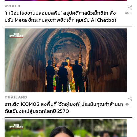
WORLD
‘เหมือนโรงงานปล่อยมลพิษ’ สรุปคดีศาลนิวเม็กซิโก สั่ง
...
ปรับ Meta ชี้กระทบสุขภาพจิตเด็ก คุมเข้ม AI Chatbot
THAILAND
เกาะติด ICOMOS ลงพื้นที่ ‘วัดอุโมงค์’ ประเมินคุณค่าล้านนา
...
ดันเชียงใหม่สู่มรดกโลกปี 2570