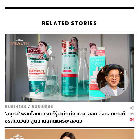
ภูริตา บุญล้อม
Beauty Editor | THE STANDARD LIFE
RELATED STORIES
BUSINESS
/
BUSINESS
‘สมูทอี’ พลิกโฉมแบรนด์รุ่นเก๋า ดึง หลิง-ออม ส่งคอนเทนต์
54
ซีรีส์แนวตั้ง สู้ตลาดสกินแคร์ชะลอตัว