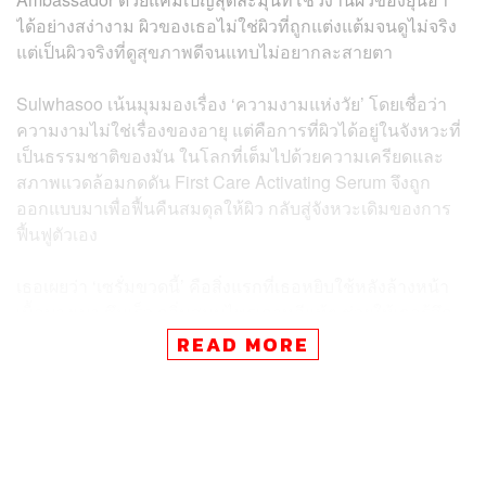
ได้อย่างสง่างาม ผิวของเธอไม่ใช่ผิวที่ถูกแต่งแต้มจนดูไม่จริง
แต่เป็นผิวจริงที่ดูสุขภาพดีจนแทบไม่อยากละสายตา
Sulwhasoo เน้นมุมมองเรื่อง ‘ความงามแห่งวัย’ โดย
เชื่อว่า
ความงามไม่ใช่เรื่องของอายุ แต่คือการที่ผิวได้อยู่ในจังหวะที่
เป็นธรรมชาติของมัน ในโลกที่เต็มไปด้วยความเครียดและ
สภาพแวดล้อมกดดัน First Care Activating Serum จึงถูก
ออกแบบมาเพื่อฟื้นคืนสมดุลให้ผิว กลับสู่จังหวะเดิมของการ
ฟื้นฟูตัวเอง
เธอเผยว่า ‘เซรั่มขวดนี้’ คือสิ่งแรกที่เธอหยิบใช้หลังล้างหน้า
เนื้อบางเบา ซึมเร็ว กลิ่นสมุนไพรเกาหลีแท้ๆ ช่วยให้เธอรู้สึก
สงบ เหมือนได้รีเซ็ตทั้งผิวและใจไปพร้อมกัน น่าสนใจที่คีย์เม
READ MORE
สเสจที่แบรนด์นำเสนอเป็นการแสดงแนวคิดของผิวที่ดู
‘สุขภาพดี’ ไม่ได้มาเพราะโชค และแบรนด์ไม่ได้ขายแค่เซรั่ม
แต่ขาย ‘มุมมอง’ ต่อผิวพรรณ
และนั่นคือสิ่งที่ยุนอาถ่ายทอดออกมาได้อย่างงดงาม เธอไม่