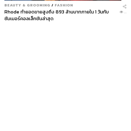
BEAUTY & GROOMING
/
FASHION
Rhode ทำยอดขายสูงถึง 893 ล้านบาทภายใน 1 วันกับ
...
ซัมเมอร์คอลเล็กชันล่าสุด
News
Wealth
Pop
Podcast
Video
Now
Opinion
Careers
Events
Privacy
About
Contact
Policy
FOR
ADVERTISING
MEMBERSHIP