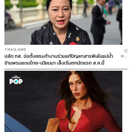
THAILAND
ปลัด ทส. จ่อตั้งคณะทำงานร่วมแก้ปัญหาสารพิษในแม่น้ำ
...
ข้ามพรมแดนไทย-เมียนมา เล็งเริ่มถกนัดแรก ส.ค.นี้