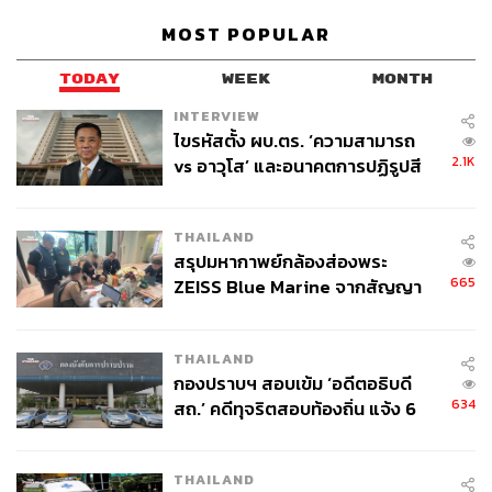
MOST POPULAR
TODAY
WEEK
MONTH
INTERVIEW
ไขรหัสตั้ง ผบ.ตร. ‘ความสามารถ
2.1K
vs อาวุโส’ และอนาคตการปฏิรูปสี
กากี กับ พล.ต.อ. เอก อังสนานนท์
THAILAND
สรุปมหากาพย์กล้องส่องพระ
665
ZEISS Blue Marine จากสัญญา
ผลิต 8.3 ล้าน สู่ข้อพิพาท ‘มา
เวลล์ฯ’ ฟ้อง ‘โทน บางแค’ ผิดนัด
THAILAND
จ่ายหนี้-แอบระบุแบรนด์
กองปราบฯ สอบเข้ม ‘อดีตอธิบดี
634
สถ.’ คดีทุจริตสอบท้องถิ่น แจ้ง 6
ข้อหาหนัก จ่อชง ป.ป.ช. 12 ส.ค. นี้
THAILAND