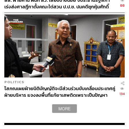
สส. ฝ่ายค้าน ผนึก สว. เสียงข้างน้อย จี้ประธานรัฐสภา
88
เร่งส่งศาลฎีกาตั้งคณะไต่สวน ป.ป.ช. ปมคดีซุกหุ้นศักดิ์
สยาม
POLITICS
โสภณเผยฝ่ายนิติบัญญัติจะมีส่วนร่วมขับเคลื่อนประเทศคู่
134
ฝ่ายบริหาร แจงลงพื้นที่แก้ยาเสพติดเพราะเป็นปัญหา
ใหญ่
MORE