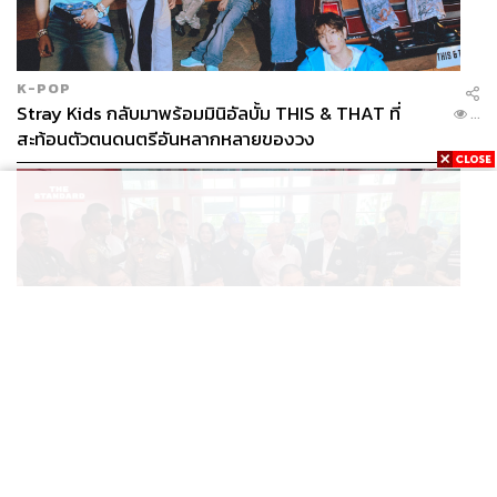
K-POP
Stray Kids กลับมาพร้อมมินิอัลบั้ม THIS & THAT ที่
...
สะท้อนตัวตนดนตรีอันหลากหลายของวง
THAILAND
รอง ผบ.ตร. ลงพื้นที่ตรวจจุดเกิดเหตุอาคาร 5
...
รร.เทพศิรินทร์ นนทบุรี