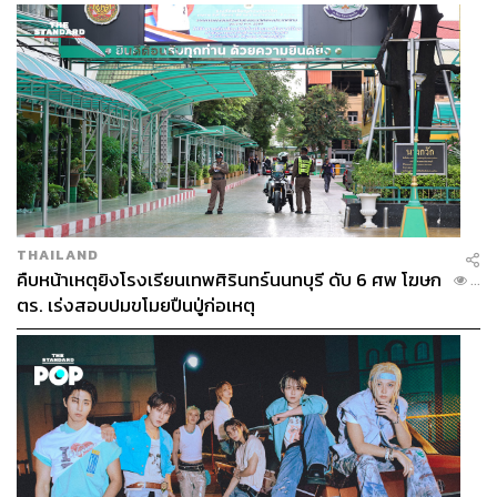
ต้องร่วมรับผิดชอบ
THAILAND
คืบหน้าเหตุยิงโรงเรียนเทพศิรินทร์นนทบุรี ดับ 6 ศพ โฆษก
...
ตร. เร่งสอบปมขโมยปืนปู่ก่อเหตุ