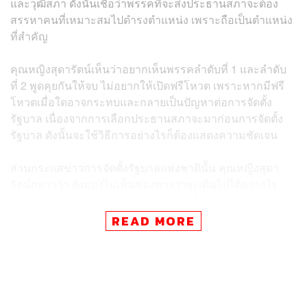
และวุฒิสภา ดังนั้นเชื่อว่าพรรคที่จะส่งประธานสภาจะต้อง
สรรหาคนที่เหมาะสมไปดำรงตำแหน่ง เพราะถือเป็นตำแหน่ง
ที่สำคัญ
คุณหญิงสุดารัตน์เห็นว่าอยากเห็นพรรคลำดับที่ 1 และลำดับ
ที่ 2 พูดคุยกันให้จบ ไม่อยากให้เปิดฟรีโหวต เพราะหากมีฟรี
โหวตเมื่อใดอาจกระทบและกลายเป็นปัญหาต่อการจัดตั้ง
รัฐบาล เนื่องจากการเลือกประธานสภาจะมาก่อนการจัดตั้ง
รัฐบาล ดังนั้นจะใช้วิธีการอย่างไรก็ต้องแสดงความชัดเจน
ส่วนกระแสข่าวการจัดตั้งรัฐบาลแห่งชาตินั้น คุณหญิงสุดา
รัตน์กล่าวว่า ยังมองไม่เห็นช่องทางว่าจะเดินไปได้อย่างไร
เพราะประชาชนได้ออกไปใช้สิทธิเลือกตั้งอย่างล้นหลาม และ
มีฉันทามติที่ชัดเจนว่าต้องการให้ใครเป็นรัฐบาล ขณะ
READ MORE
เดียวกันเห็นว่ารัฐบาลแห่งชาติคือการไม่เคารพเสียงของ
ประชาชน ซึ่งทุกพรรครวมถึง ส.ว. เอง พูดชัดเจนว่าจะเคารพ
เสียงประชาชน แต่ถ้าไม่รักษาคำมั่นสัญญาที่ให้ไว้กับ
ประชาชน และเลือกใช้วิธีการพิเศษเข้ามา อาจนำประเทศไป
สู่ความวุ่นวาย