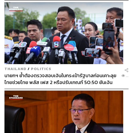
THAILAND
/
POLITICS
นายกฯ ย้ำต้องตรวจสอบเงินในกระเป๋ารัฐบาลก่อนเคาะลุย
...
ไทยช่วยไทย พลัส เฟส 2 หรือปรับเกณฑ์ 50:50 ยันเงิน
คงคลังรัฐบาลแข็งแรง