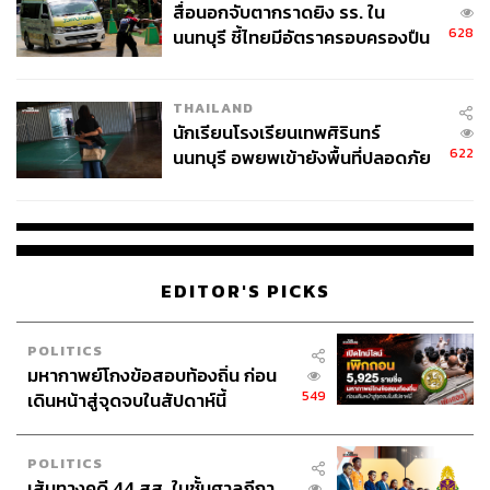
สื่อนอกจับตากราดยิง รร. ใน
628
นนทบุรี ชี้ไทยมีอัตราครอบครองปืน
สูงในระดับต้นของภูมิภาค
THAILAND
นักเรียนโรงเรียนเทพศิรินทร์
622
นนทบุรี อพยพเข้ายังพื้นที่ปลอดภัย
ชั่วคราว หลังเหตุใช้อาวุธปืนภายใน
โรงเรียนคลี่คลาย
EDITOR'S PICKS
POLITICS
มหากาพย์โกงข้อสอบท้องถิ่น ก่อน
549
เดินหน้าสู่จุดจบในสัปดาห์นี้
POLITICS
เส้นทางคดี 44 สส. ในชั้นศาลฎีกา