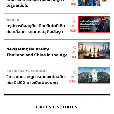
188
จะรู้ผลเมื่อไร
WORLD
สรุปภารกิจอนุทิน เยือนอินโดนีเซีย
529
ขับเคลื่อนการทูตเศรษฐกิจเชิงรุก
ประกาศหุ้นส่วนยุทธศาสตร์ไทย –
อินโดนีเซีย
Navigating Neutrality:
Thailand and China in the Age
161
of a New Global Order
BUSINESS
/
ECONOMIC
วิเคราะห์ปรากฏการณ์คนแห่ขอสิน
2.6K
เชื่อ CLICX อาจเป็นเพียงยอด
ภูเขาน้ำแข็ง ของปัญหาหนี้ครัว
เรือนไทยที่ถูกซุกไว้
LATEST STORIES