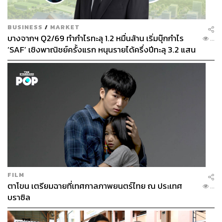
BUSINESS
/
MARKET
บางจากฯ Q2/69 ทำกำไรทะลุ 1.2 หมื่นล้าน เริ่มบุ๊กกำไร
...
‘SAF’ เชิงพาณิชย์ครั้งแรก หนุนรายได้ครึ่งปีทะลุ 3.2 แสน
ล้าน
FILM
ตาโขน เตรียมฉายที่เทศกาลภาพยนตร์ไทย ณ ประเทศ
...
บราซิล