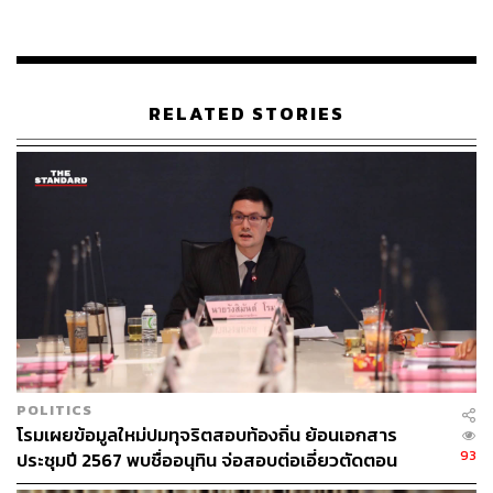
พิเศษ ไม่ว่าจะเป็นทุนสีเทาหรือทุนสีดำ หากการกระทำนั้นไม่
ก่อให้เกิดประโยชน์ต่อประชาชนส่วนใหญ่
ส่วนประเด็นทิศทางการจัดตั้งรัฐบาลหลังการเลือกตั้ง สุชัชวีร์
RELATED STORIES
ระบุว่า ขณะนี้ยังเร็วเกินไปที่จะหารือในเรื่องดังกล่าว ขอทำ
หน้าที่ในช่วงรณรงค์หาเสียงให้ดีที่สุดก่อน โดยมุ่งเน้นการนำ
เสนอการเมืองเชิงสร้างสรรค์ เพื่อเสนอทางรอดจากวิกฤต
ประเทศให้เป็นรูปธรรมมากที่สุด
POLITICS
โรมเผยข้อมูลใหม่ปมทุจริตสอบท้องถิ่น ย้อนเอกสาร
93
ประชุมปี 2567 พบชื่ออนุทิน จ่อสอบต่อเอี่ยวตัดตอน
ม.บูรพา หรือไม่