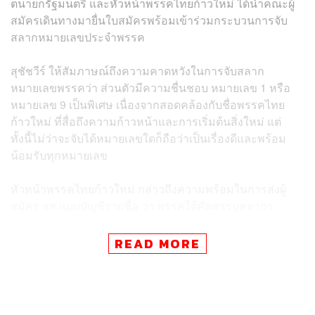
ตนายกรัฐมนตรี และหัวหน้าพรรคไทยก้าวใหม่ ได้นำคณะผู้
สมัครเดินทางมายื่นใบสมัครพร้อมเข้าร่วมกระบวนการจับ
สลากหมายเลขประจำพรรค
สุชัชวีร์ ให้สัมภาษณ์ถึงความคาดหวังในการจับสลาก
หมายเลขพรรคว่า ส่วนตัวมีความชื่นชอบ หมายเลข 1 หรือ
หมายเลข 9 เป็นพิเศษ เนื่องจากสอดคล้องกับชื่อพรรคไทย
ก้าวใหม่ ที่สื่อถึงความก้าวหน้าและการเริ่มต้นสิ่งใหม่ แต่
ทั้งนี้ไม่ว่าจะจับได้หมายเลขใดก็ถือว่าเป็นเรื่องดีและพร้อม
น้อมรับทุกหมายเลข
หัวหน้าพรรคไทยก้าวใหม่ กล่าวถึงความพร้อมในการส่งผู้
สมัคร สส.แบบบัญชีรายชื่อ ว่า พรรคได้คัดสรรบุคลากร
คุณภาพจำนวน 60 คน ซึ่งล้วนเป็นผู้มีความรู้ความสามารถ
เฉพาะทางในหลากหลายสาขา โดยจุดเด่นสำคัญคือการดึง
READ MORE
ตัวผู้เชี่ยวชาญระดับโลกหลายท่านให้เดินทางกลับมาช่วย
พัฒนาประเทศไทย สะท้อนให้เห็นว่าสถานการณ์ปัจจุบันของ
บ้านเมืองจำเป็นต้องอาศัยการเปลี่ยนแปลงที่ยึดหลักวิชาการ
ความเป็นมืออาชีพ และการทำงานเชิงสร้างสรรค์อย่าง