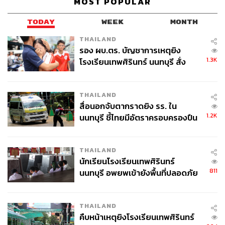
MOST POPULAR
ศวิตา พูลเสถียร
ช่างภาพข่าว ประจำสำนักข่าว THE
TODAY
WEEK
MONTH
STANDARD
THAILAND
รอง ผบ.ตร. บัญชาการเหตุยิง
1.3K
โรงเรียนเทพศิรินทร์ นนทบุรี สั่ง
ค้นหา 2 รอบยืนยันไร้คนติดค้าง พบ
ศพปู่-ย่าที่บ้านพักผู้ก่อเหตุ
THAILAND
สื่อนอกจับตากราดยิง รร. ใน
1.2K
นนทบุรี ชี้ไทยมีอัตราครอบครองปืน
สูงในระดับต้นของภูมิภาค
THAILAND
นักเรียนโรงเรียนเทพศิรินทร์
811
นนทบุรี อพยพเข้ายังพื้นที่ปลอดภัย
ชั่วคราว หลังเหตุใช้อาวุธปืนภายใน
โรงเรียนคลี่คลาย
THAILAND
คืบหน้าเหตุยิงโรงเรียนเทพศิรินทร์