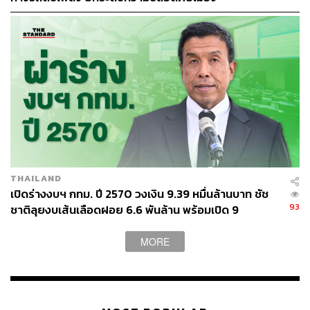
TAGS:
สมาชิกสภาผู้แทนราษฎร (สส.)
กรุงเทพมหานคร
จุดยืนทางการเมือง
สุชัชวีร์ สุวรรณสวัสดิ์
ปาร์ตี้ลิสต์
พรรคไทยก้าวใหม่
เลือกตั้ง 2569
THAILAND
81
เปิดร่างงบฯ กทม. ปี 2570 วงเงิน 9.39 หมื่นล้านบาท ชัช
93
ชาติลุยงบเส้นเลือดฝอย 6.6 พันล้าน พร้อมเปิด 9
ยุทธศาสตร์พัฒนาเมือง
ABOUT THE AUTHOR
MORE
THE STANDARD TEAM
กองบรรณาธิการ THE STANDARD
ABOUT THE PHOTOGRAPHER