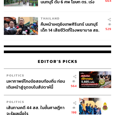
664
นนทบุรี ดับ 6 ศพ โฆษก ตร. เร่ง
สอบปมขโมยปืนปู่ก่อเหตุ
THAILAND
คืบหน้าเหตุยิงเทพศิรินทร์ นนทบุรี
529
เด็ก 14 เสียชีวิตที่โรงพยาบาล สธ.
ยืนยันครูเสียชีวิต 5 ราย เจ็บ 22
ราย
EDITOR'S PICKS
POLITICS
มหากาพย์โกงข้อสอบท้องถิ่น ก่อน
564
เดินหน้าสู่จุดจบในสัปดาห์นี้
POLITICS
เส้นทางคดี 44 สส. ในชั้นศาลฎีกา
198
จะรู้ผลเมื่อไร