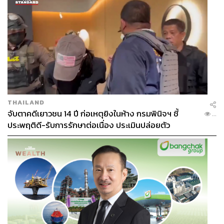
THAILAND
จับตาคดีเยาวชน 14 ปี ก่อเหตุยิงในห้าง กรมพินิจฯ ชี้
...
ประพฤติดี-รับการรักษาต่อเนื่อง ประเมินปล่อยตัว