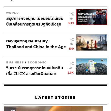
WORLD
สรุปภารกิจอนุทิน เยือนอินโดนีเซีย
539
ขับเคลื่อนการทูตเศรษฐกิจเชิงรุก
ประกาศหุ้นส่วนยุทธศาสตร์ไทย –
อินโดนีเซีย
Navigating Neutrality:
Thailand and China in the Age
169
of a New Global Order
BUSINESS
/
ECONOMIC
วิเคราะห์ปรากฏการณ์คนแห่ขอสิน
2.6K
เชื่อ CLICX อาจเป็นเพียงยอด
ภูเขาน้ำแข็ง ของปัญหาหนี้ครัว
เรือนไทยที่ถูกซุกไว้
LATEST STORIES