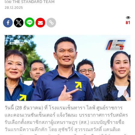
โดย
THE STANDARD TEAM
28.12.2025
81
วันนี้ (28 ธันวาคม) ที่ โรงแรมเซ็นทารา ไลฟ์ ศูนย์ราชการ
และคอนเวนชันเซ็นเตอร์ แจ้งวัฒนะ บรรยากาศการรับสมัคร
รับเลือกตั้งสมาชิกสภาผู้แทนราษฎร (สส.) แบบบัญชีรายชื่อ
วันแรกมีความคึกคัก โดย สุชัชวีร์ สุวรรณสวัสดิ์ แคนดิเด