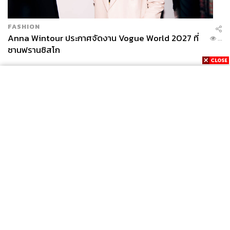
FASHION
Anna Wintour ประกาศจัดงาน Vogue World 2027 ที่
...
ซานฟรานซิสโก
News
Wealth
Pop
Podcast
Video
Now
Opinion
Careers
Events
Privacy
About
Contact
Policy
FOR
ADVERTISING