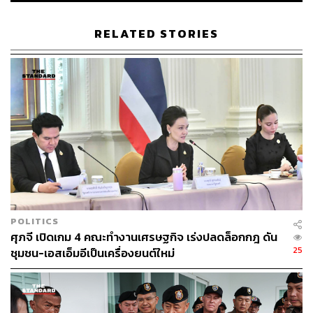
ครอบครัว ก็สามารถย้ายได้ จะนำคนใหม่ไปทำงานแทน
RELATED STORIES
หลังจากนี้กระทรวงจะนำชุดเฉพาะกิจทั้ง 3 กรม ลงไปอยู่ใน
พื้นที่ พร้อมย้ำว่าต้องปกป้องหาดของประชาชน และคาดว่า
ประมาณกลางเดือนกรกฎาคม ประชาชนจะได้เห็นเป็นฉากๆ
ทีละแปลง ที่จะครบกำหนดระยะเวลาอุทธรณ์ แต่ตอนนี้ก็
ปล่อยให้เขาลั้นลาไปก่อน แล้วรอเวลาอีกนิดหนึ่ง
TAGS:
สุชาติ ชมกลิ่น
อุทยานแห่งชาติสิรินาถ
กรมที่ดิน
ภูเก็ต
ทำเนียบรัฐบาล
กระทรวงทรัพยากรธรรมชาติและสิ่งแวดล้อม
POLITICS
ศุภจี เปิดเกม 4 คณะทำงานเศรษฐกิจ เร่งปลดล็อกกฎ ดัน
25
ชุมชน-เอสเอ็มอีเป็นเครื่องยนต์ใหม่
90