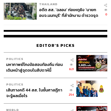
THAILAND
อดีต สส. ‘ฉลอง’ ก่อเหตุยิง ‘นายก
0
อบจ.นนทบุรี’ ที่สำนักงาน ตำรวจรุด
ลงพื้นที่
EDITOR'S PICKS
POLITICS
มหากาพย์โกงข้อสอบท้องถิ่น ก่อน
621
เดินหน้าสู่จุดจบในสัปดาห์นี้
POLITICS
เส้นทางคดี 44 สส. ในชั้นศาลฎีกา
254
จะรู้ผลเมื่อไร
WORLD