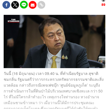
89
วันนี้ (16 มิถุนายน) เวลา 09.40 น. ที่ทำเนียบรัฐบาล สุชาติ
ชมกลิ่น รัฐมนตรีว่าการกระทรวงทรัพยากรธรรมชาติและสิ่ง
แวดล้อม กล่าวถึงกรณีเพจเฟซบุ๊ก ‘ศูนย์ข้อมูลภูเก็ต’ ระบุถึง
การดำเนินการในที่ดินป่าไม้บริเวณเทศบาลเชิงทะเล กว่า 50
ไร่ ที่ไม่มีใครกล้าทำอะไร เหตุเกรงใจท่านรอง หวงอำนาจ
เหมือนชามข้าวหมา ว่า เมื่อวานนี้ได้มีการประชุมคณะ
กรรมการภูเก็ตโมเดล ซึ่งนายกรัฐมนตรีได้กำชับให้ตนทำ