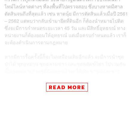
ไทม์ไลน์หาดต่างๆ ที่ลงพื้นที่ไปตรวจสอบ ซึ่งบางหาดมีศาล
ตัดสินจนถึงที่สุดแล้ว เช่น หาดนุ้ย มีการตัดสินแล้วเมื่อปี 2561
– 2562 แต่พบว่ากลับเข้ามายึดที่ดินอีก ก็ต้องนำหมายไปติด
ซึ่งจะมีการกำหนดระยะเวลา 45 วัน และมีสิทธิ์อุทธรณ์ ทาง
หน่วยงานก็ต้องยอมให้อุทธรณ์ แต่เมื่อครบกำหนดแล้ว เราก็
จะต้องดำเนินการตามกฎหมาย
หากมีการรื้อครั้งนี้ก็จะไม่เหมือนเดิมอีกแล้ว จะมีการนำชุด
ป่าไม้ ชุดอุทยาน ชุดฉลามขาว และชุดพยัคฆ์ไพร ไปรวมกัน
เป็นชุดเฉพาะกิจอยู่ที่นั่นเลย แล้วจะให้ประชาชนและชาว
ประมงได้ใช้ประโยชน์ ไม่ใช่ว่าประชาชนมาหาปลาแล้วกลับ
มีมาเฟียเอาปืนมายิงชาวบ้าน หรือยิงเรือ แบบนี้ไม่ถูกต้อง
READ MORE
และวันนี้เราต้องเอาคืนให้กับประชาชน ไม่ใช่ว่าชาวบ้านเดิน
ลงหาดแล้วถูกเก็บเงิน 300 บาท แบบนี้ มันเป็นจิ๊กโก๋กลางซอย
ทำแบบนี้ไม่ได้ เดี๋ยวเราจะเอาคืนให้หมด
เมื่อถามว่า เพจดังกล่าวยังระบุว่าเป็นการแย่งชามข้าวหมา
กันของรองผู้ว่าฯ สุชาติ กล่าวว่า ตนไม่ได้โทษใคร แต่หากมี