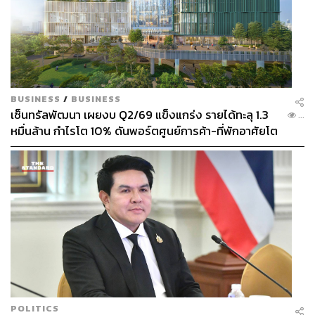
BUSINESS
/
BUSINESS
เซ็นทรัลพัฒนา เผยงบ Q2/69 แข็งแกร่ง รายได้ทะลุ 1.3
...
หมื่นล้าน กำไรโต 10% ดันพอร์ตศูนย์การค้า-ที่พักอาศัยโต
ยกแผง
POLITICS