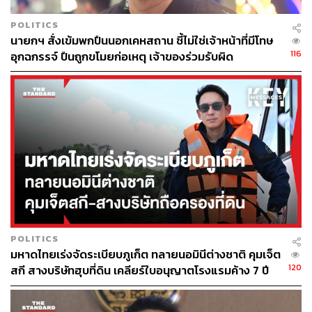
POLITICS
นายกฯ สั่งเข้มพกปืนนอกเคหสถาน ชี้ไม่ใช่เจ้าหน้าที่มีโทษ
116
อุกฉกรรจ์ ปืนถูกขโมยก่อเหตุ เจ้าของร่วมรับผิด
POLITICS
มหาดไทยเร่งจัดระเบียบภูเก็ต ทลายนอมินีต่างชาติ คุมเจ็ต
120
สกี สางบริษัทฮุบที่ดิน เคลียร์ใบอนุญาตโรงแรมค้าง 7 ปี