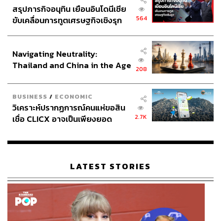
สรุปภารกิจอนุทิน เยือนอินโดนีเซีย
564
ขับเคลื่อนการทูตเศรษฐกิจเชิงรุก
ประกาศหุ้นส่วนยุทธศาสตร์ไทย –
อินโดนีเซีย
Navigating Neutrality:
Thailand and China in the Age
208
of a New Global Order
BUSINESS
/
ECONOMIC
วิเคราะห์ปรากฏการณ์คนแห่ขอสิน
2.7K
เชื่อ CLICX อาจเป็นเพียงยอด
ภูเขาน้ำแข็ง ของปัญหาหนี้ครัว
เรือนไทยที่ถูกซุกไว้
LATEST STORIES