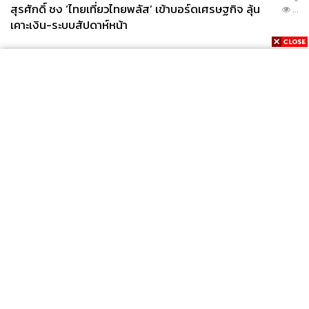
สุรศักดิ์ ชง ‘ไทยเที่ยวไทยพลัส’ เข้าบอร์ดเศรษฐกิจ ลุ้น
...
เคาะเงิน-ระบบสัปดาห์หน้า
News
Wealth
Pop
Podcast
Video
Now
Opinion
Careers
Events
Privacy
About
Contact
Policy
FOR
ADVERTISING
MEMBERSHIP