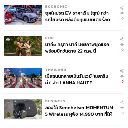
ECONOMIC
ยุคใหม่รถ EV ราคาเริ่ม (ถูก) กว่า
0
รถไฮบริด หลังต้นทุนแบตเตอรี่ลด
ลง - จีนแห่บุกตลาดเกิดใหม่
POP
นาคี๓ ครุฑา นาคี เผยภาพชุดแรก
0
พร้อมปักวันฉาย 22 ต.ค. นี้
THAILAND
เมื่อถนนกลายเป็นรันเวย์ ‘แยกริน
0
คำ’ จัด LANNA HAUTE
COUTURE กลางสายฝน
BUSINESS
ลองใช้ Sennheiser MOMENTUM
0
5 Wireless หูฟัง 14,990 บาท ที่ให้
ผู้ใช้ถอดเปลี่ยนแบตเองได้ ก่อนกฎ
EU บังคับปีหน้า