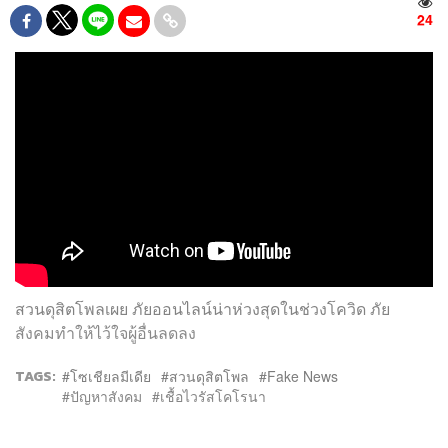
24
สวนดุสิตโพลเผย ภัยออนไลน์น่าห่วงสุดในช่วงโควิด ภัย
สังคมทำให้ไว้ใจผู้อื่นลดลง
TAGS:
โซเชียลมีเดีย
สวนดุสิตโพล
Fake News
ปัญหาสังคม
เชื้อไวรัสโคโรนา