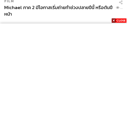
FILM
Michael ภาค 2 มีโอกาสเริ่มถ่ายทำช่วงปลายปีนี้ หรือต้นปี
...
หน้า
News
Wealth
Pop
Podcast
Video
Now
Opinion
Careers
Events
Privacy
About
Contact
Policy
FOR
ADVERTISING
MEMBERSHIP