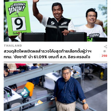
THAILAND
สวนดุสิตโพลเปิดผลสำรวจโค้งสุดท้ายเลือกตั้งผู้ว่าฯ
298
กทม. ‘ชัชชาติ’ นำ 61.09% ขณะที่ ส.ก. อิสระครองใจ
อันดับหนึ่ง