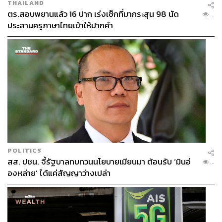
THAILAND
ตร.สอบพยานแล้ว 16 ปาก เร่งเช็กที่มากระสุน 98 นัด
...
ประสานครูภาษาไทยเข้าให้ปากคำ
POLITICS
สส. ปชน. จี้รัฐบาลทบทวนนโยบายเมียนมา ต้อนรับ ‘มินอ่
...
องหล่าย’ ได้แค่สัญญาว่างเปล่า