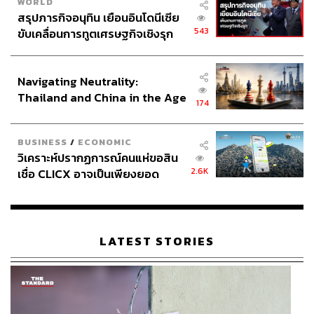
WORLD
สรุปภารกิจอนุทิน เยือนอินโดนีเซีย
543
ขับเคลื่อนการทูตเศรษฐกิจเชิงรุก
ประกาศหุ้นส่วนยุทธศาสตร์ไทย –
อินโดนีเซีย
Navigating Neutrality:
Thailand and China in the Age
174
of a New Global Order
BUSINESS
/
ECONOMIC
วิเคราะห์ปรากฏการณ์คนแห่ขอสิน
2.6K
เชื่อ CLICX อาจเป็นเพียงยอด
ภูเขาน้ำแข็ง ของปัญหาหนี้ครัว
เรือนไทยที่ถูกซุกไว้
LATEST STORIES