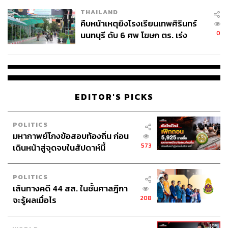
THAILAND
คืบหน้าเหตุยิงโรงเรียนเทพศิรินทร์
0
นนทบุรี ดับ 6 ศพ โฆษก ตร. เร่ง
สอบปมขโมยปืนปู่ก่อเหตุ
EDITOR'S PICKS
POLITICS
มหากาพย์โกงข้อสอบท้องถิ่น ก่อน
573
เดินหน้าสู่จุดจบในสัปดาห์นี้
POLITICS
เส้นทางคดี 44 สส. ในชั้นศาลฎีกา
208
จะรู้ผลเมื่อไร