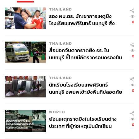
THAILAND
รอง ผบ.ตร. บัญชาการเหตุยิง
0
โรงเรียนเทพศิรินทร์ นนทบุรี สั่ง
ค้นหา 2 รอบยืนยันไร้คนติดค้าง พบ
ศพปู่-ย่าที่บ้านพักผู้ก่อเหตุ
THAILAND
สื่อนอกจับตากราดยิง รร. ใน
0
นนทบุรี ชี้ไทยมีอัตราครอบครองปืน
สูงในระดับต้นของภูมิภาค
THAILAND
นักเรียนโรงเรียนเทพศิรินทร์
0
นนทบุรี อพยพเข้ายังพื้นที่ปลอดภัย
ชั่วคราว หลังเหตุใช้อาวุธปืนภายใน
โรงเรียนคลี่คลาย
WORLD
ย้อนเหตุกราดยิงในโรงเรียนต่าง
0
ประเทศ ที่ผู้ก่อเหตุเป็นนักเรียน