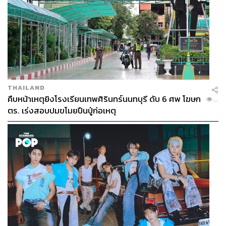
คริสตอฟเฟอร์ สเวนซัน
บรรณาธิการแฟชั่นและคัลเจอร์ต่างประเทศ
ประจำสำนักข่าว THE STANDARD
THAILAND
คืบหน้าเหตุยิงโรงเรียนเทพศิรินทร์นนทบุรี ดับ 6 ศพ โฆษก
...
ตร. เร่งสอบปมขโมยปืนปู่ก่อเหตุ