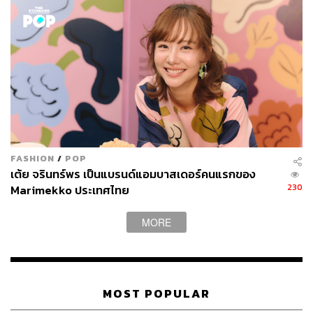
MCM New Season
FASHION
/
POP
ก่อนที่ เดิร์ก ชอนเบอร์เกอร์ จะเข้ามาเป็นครีเอทีฟไดเรกเตอร์
เต้ย จรินทร์พร เป็นแบรนด์แอมบาสเดอร์คนแรกของ
คนใหม่ของแบรนด์ MCM ในคอลเล็กชัน Spring/Summer
230
Marimekko ประเทศไทย
2020 ที่จะเปิดตัวกลางปี แบรนด์เครื่องหนังจากประเทศ
เยอรมนีก็ยังปล่อยโปรเจกต์ใหม่ๆ ที่น่าสนใจ อาทิ แคมเปญ
MORE
โฆษณาฤดู Spring/Summer 2019 ที่ใช้ชื่อว่า ‘Luft’ ซึ่งหมาย
ถึงอากาศในภาษาเยอรมัน โดยคอนเซปต์มองถึงอิสระในการ
เคลื่อนไหว พร้อมได้ศิลปินสาวที่กำลังเทรนด์ดิ้งอย่าง Peggy
Gou มาเป็นพรีเซนเตอร์คู่ Tolia Titaev นักสเกตชื่อดัง ซึ่งทีมผู้
MOST POPULAR
อยู่เบื้องหลังแคมเปญนี้ก็คือนิตยสาร
032c
ของประเทศ