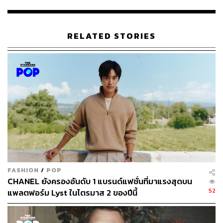
สีสันลวดลายสุดคลาสสิกที่เราคุ้นเคยตั้งแต่ปี 1950-1970 เข้า
กับลายพิมพ์ใหม่ๆ ซึ่งสีเด่นที่เลือกใช้ในฤดูกาลนี้มีทั้ง สีเขียว
สีชมพูอ่อน และสีเหลืองเข้ม รวมไปถึงสีดำและขาวแบบ
RELATED STORIES
กราฟิกที่ช่วยเติมความรู้สึกสงบ โดยเสื้อผ้าทั้งหมดก็ยังเดิน
ตามปรัชญาของ อาร์มิ ราเทีย ผู้ก่อตั้งแบรนด์ Marimekko ที่
เคยกล่าวว่า “ที่จริงแล้วฉันไม่ได้ขายเสื้อผ้า แต่ฉันนำเสนอวิถี
แห่งการใช้ชีวิต Marimekko คืองานออกแบบ ไม่ใช่แฟชั่น ฉัน
ขายไอเดียให้คนออกแบบชีวิตมากกว่าขายชุดเดรสให้คนแค่
นำไปใส่”
FASHION
/
POP
CHANEL ยังครองอันดับ 1 แบรนด์แฟชั่นที่มาแรงสุดบน
52
แพลตฟอร์ม Lyst ในไตรมาส 2 ของปีนี้