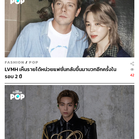
FASHION
/
POP
LVMH เห็นรายได้หน่วยแฟชั่นกลับขึ้นมาบวกอีกครั้งใน
42
รอบ 2 ปี
Hedi is Always Hedi
Celine จัดรันเวย์คอลเล็กชันผู้ชายเดี่ยวครั้งแรก พร้อมปิด
ฤดูกาลปารีสแฟชั่นวีก Fall/Winter 2019 เสื้อผ้าผู้ชายอย่าง
เป็นทางการ โดย เอดี สลีมาน ดีไซเนอร์ผู้อยู่เบื้องหลังแบรนด์
ยังคงไม่หนีคอนเซปต์เสื้อผ้าที่แฝงด้วยเรื่องราวความอิสระ
ของเยาวชนยุควัฒนธรรมย่อย Mod ในอังกฤษช่วงปลาย 50s
ที่เขาใช้มาตลอดตั้งแต่สมัยดีไซน์ที่ Dior Homme และต่อมา
Saint Laurent โดยไอเท็มมีทั้งสูทเข้ารูปสีดำ โค้ตลายม้าลาย
โค้ตลายเสือดาว แจ็กเก็ตหนัง แจ็กเก็ตผ้าทวีต และรองเท้าบู๊ต