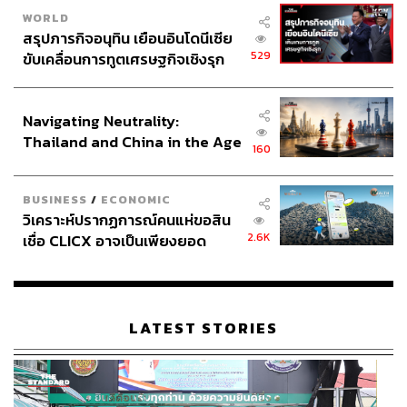
เหนือจากนั้น ทางแบรนด์ยังมีการติดโปสเตอร์รอบกรุงปารีส
WORLD
ซึ่งคนสามารถใช้แอปฯ และสแกนเพื่อได้คอนเทนต์แบบ AR
สรุปภารกิจอนุทิน เยือนอินโดนีเซีย
ได้อีกด้วย
529
ขับเคลื่อนการทูตเศรษฐกิจเชิงรุก
ประกาศหุ้นส่วนยุทธศาสตร์ไทย –
Cover Photo:
Celine Fall/Winter 2019
อินโดนีเซีย
Proofreader:
พรนภัส ชำนาญค้า
Navigating Neutrality:
Thailand and China in the Age
TAGS:
Celine
Style Wrap-Up
Balmain
MCM
160
of a New Global Order
JACQUEMUS
Marimekko
BUSINESS
/
ECONOMIC
วิเคราะห์ปรากฏการณ์คนแห่ขอสิน
2.6K
เชื่อ CLICX อาจเป็นเพียงยอด
ภูเขาน้ำแข็ง ของปัญหาหนี้ครัว
เรือนไทยที่ถูกซุกไว้
LATEST STORIES
35
ABOUT THE AUTHOR