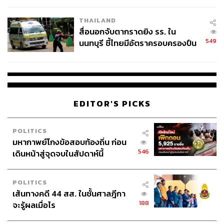
โรงเรียนคลี่คลาย
THAILAND
สื่อนอกจับตากราดยิง รร. ใน
549
นนทบุรี ชี้ไทยมีอัตราครอบครองปืน
สูงในระดับต้นของภูมิภาค
EDITOR'S PICKS
Balmain New Horizons
Balmain เป็นอีกหนึ่งแบรนด์ลักชัวรีที่กำลังปรับตัวและ
สร้างสรรค์โปรเจกต์ใหม่ๆ อยู่เรื่อยๆ ภายใต้ซีอีโอคนล่าสุด
POLITICS
Massimo Piombini ซึ่งนอกเหนือจากโลโก้ใหม่และการจัด
มหากาพย์โกงข้อสอบท้องถิ่น ก่อน
รันเวย์คอลเล็กชันกูตูร์ครั้งแรกในปารีสเมื่อไม่กี่วันก่อน ล่าสุด
546
เดินหน้าสู่จุดจบในสัปดาห์นี้
ทางแบรนด์ก็ได้เปิดตัวแอปพลิเคชันของตัวเองบน iOS เพื่อ
เพิ่มประสบการณ์ให้กับฐานลูกค้าและแฟนคลับที่เรียกว่า
POLITICS
Balmain Army ได้มีโอกาสเป็นส่วนหนึ่งของแบรนด์ อาทิ ดู
เส้นทางคดี 44 สส. ในชั้นศาลฎีกา
ไลฟ์สตรีมของแฟชั่นโชว์ต่างๆ ต่อไป และสามารถทัวร์แฟล
188
จะรู้ผลเมื่อไร
กชิปสโตร์ใหม่ในปารีสแบบอินเตอร์แอ็กทีฟ เป็นต้น นอก