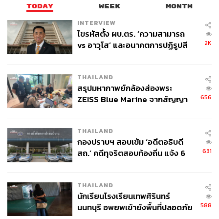
เยอรมนี นำทัพโดย Maria และ Joerg ผู้ก่อตั้งที่กำลังมีบทบาท
TODAY
WEEK
MONTH
เป็นอย่างมากในวงการแฟชั่นช่วง 2-3 ปีที่ผ่านมา
INTERVIEW
ไขรหัสตั้ง ผบ.ตร. ‘ความสามารถ
2K
vs อาวุโส’ และอนาคตการปฏิรูปสี
กากี กับ พล.ต.อ. เอก อังสนานนท์
THAILAND
สรุปมหากาพย์กล้องส่องพระ
656
ZEISS Blue Marine จากสัญญา
ผลิต 8.3 ล้าน สู่ข้อพิพาท ‘มา
เวลล์ฯ’ ฟ้อง ‘โทน บางแค’ ผิดนัด
THAILAND
จ่ายหนี้-แอบระบุแบรนด์
กองปราบฯ สอบเข้ม ‘อดีตอธิบดี
631
สถ.’ คดีทุจริตสอบท้องถิ่น แจ้ง 6
ข้อหาหนัก จ่อชง ป.ป.ช. 12 ส.ค. นี้
THAILAND
นักเรียนโรงเรียนเทพศิรินทร์
588
นนทบุรี อพยพเข้ายังพื้นที่ปลอดภัย
ชั่วคราว หลังเหตุใช้อาวุธปืนภายใน