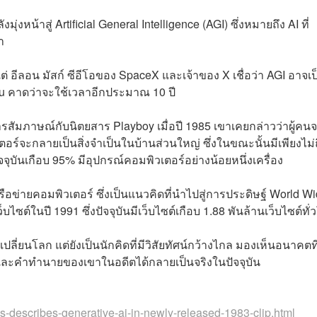
่งหน้าสู่ Artificial General Intelligence (AGI) ซึ่งหมายถึง AI ที่
า
ร แต่ อีลอน มัสก์ ซีอีโอของ SpaceX และเจ้าของ X เชื่อว่า AGI อาจเ
idu คาดว่าจะใช้เวลาอีกประมาณ 10 ปี
การสัมภาษณ์กับนิตยสาร Playboy เมื่อปี 1985 เขาเคยกล่าวว่าผู้คนจ
์จะกลายเป็นสิ่งจำเป็นในบ้านส่วนใหญ่ ซึ่งในขณะนั้นมีเพียงไม่
จุบันเกือบ 95% มีอุปกรณ์คอมพิวเตอร์อย่างน้อยหนึ่งเครื่อง
รือข่ายคอมพิวเตอร์ ซึ่งเป็นแนวคิดที่นำไปสู่การประดิษฐ์ World W
็บไซต์ในปี 1991 ซึ่งปัจจุบันมีเว็บไซต์เกือบ 1.88 พันล้านเว็บไซต์ทั
่เปลี่ยนโลก แต่ยังเป็นนักคิดที่มีวิสัยทัศน์กว้างไกล มองเห็นอนาคตที
 และคำทำนายของเขาในอดีตได้กลายเป็นจริงในปัจจุบัน
s-describes-generative-ai-in-newly-released-1983-clip.html