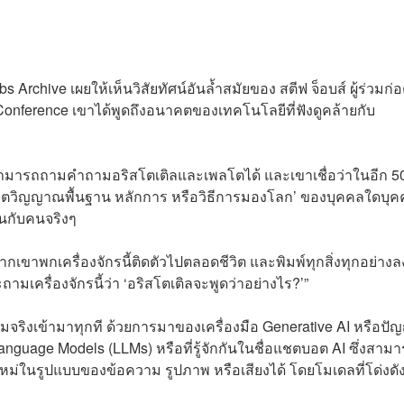
 Archive เผยให้เห็นวิสัยทัศน์อันล้ำสมัยของ สตีฟ จ็อบส์ ผู้ร่วมก่อต
Conference เขาได้พูดถึงอนาคตของเทคโนโลยีที่ฟังดูคล้ายกับ
ะสามารถถามคำถามอริสโตเติลและเพลโตได้ และเขาเชื่อว่าในอีก 5
 ‘จิตวิญญาณพื้นฐาน หลักการ หรือวิธีการมองโลก’ ของบุคคลใดบุ
นกับคนจริงๆ
หากเขาพกเครื่องจักรนี้ติดตัวไปตลอดชีวิต และพิมพ์ทุกสิ่งทุกอย่าง
ามเครื่องจักรนี้ว่า ‘อริสโตเติลจะพูดว่าอย่างไร?’”
จริงเข้ามาทุกที ด้วยการมาของเครื่องมือ Generative AI หรือปั
Language Models (LLMs) หรือที่รู้จักกันในชื่อแชตบอต AI ซึ่งสาม
หม่ในรูปแบบของข้อความ รูปภาพ หรือเสียงได้ โดยโมเดลที่โด่งดั