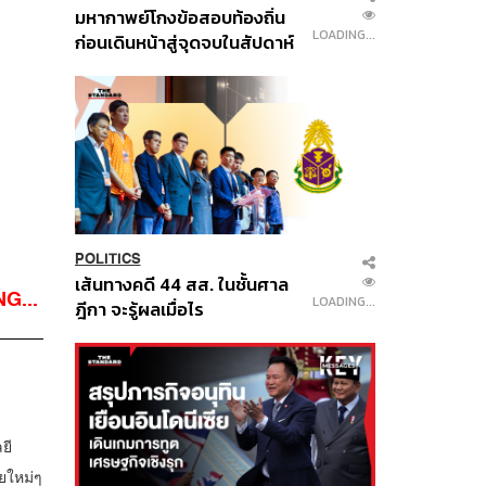
มหากาพย์โกงข้อสอบท้องถิ่น
LOADING...
ก่อนเดินหน้าสู่จุดจบในสัปดาห์
นี้
POLITICS
เส้นทางคดี 44 สส. ในชั้นศาล
G...
LOADING...
ฎีกา จะรู้ผลเมื่อไร
ยี
ยใหม่ๆ