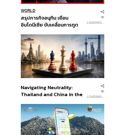
WORLD
สรุปภารกิจอนุทิน เยือน
LOADING...
อินโดนีเซีย ขับเคลื่อนการทูต
เศรษฐกิจเชิงรุก ประกาศหุ้น
ส่วนยุทธศาสตร์ไทย –
อินโดนีเซีย
Navigating Neutrality:
Thailand and China in the
LOADING...
Age of a New Global
Order