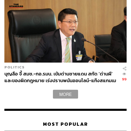
หอมแดง ได้สั่งการไปแล้ว ราคาจากมือเกษตรกรจะต้องไม่
ต่ำกว่า 20 บาท และในเรื่องของการเกษตรเราจะไม่พูดถึง
การบริหารจัดการน้ำไม่ได้ หากน้ำดีผลิตผลเราก็ดี รายได้พี่
น้องก็ดี และเท่าที่พูดคุย ราคาปุ๋ยก็แพง รัฐบาลนี้พยายาม
ทำให้ราคาทุกอย่างเหมาะสม ทำให้รายได้สุทธิเข้ากระเป๋าพี่
น้องประชาชนสูงที่สุด ต้องขอบคุณอีกครั้งที่ให้การต้อนรับ
อย่างอบอุ่น
จากนั้นนายกฯ ได้มาที่ร้านทุเรียนเจ๊เง้า โดยได้ทดลองแกะ
POLITICS
ทุเรียนระยอง พร้อมแจกให้คณะทำงานและสื่อมวลชนได้ชิม
บุญลือ จี้ สมช.-กอ.รมน. เข้มด่านชายแดน สกัด ‘ด่านผี’
ก่อนที่นายกฯ จะลองชิมทุเรียนพร้อมยกนิ้วโป้งให้
99
และของผิดกฎหมาย เร่งปราบพนันออนไลน์-แก๊งสแกมเม
อร์ พร้อมทบทวนแผนยุทธศาสตร์ชาติ
MORE
MOST POPULAR