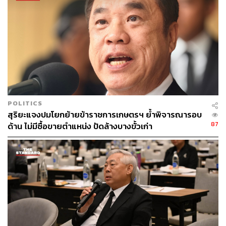
พร้อมลงแวะดูและได้สอบถามราคาพริกเขียวจากเชียงใหม่
กิโลกรัมละ 500 บาท รวมถึงสอบถามราคาหอมแดงที่รับมา
จากจังหวัดศรีสะเกษ ซึ่งปัจจุบันราคาขายที่ตลาดกิโลกรัมละ
50 บาท โดยผู้ขายระบุว่า ราคาที่รับซื้อจากเกษตรกรต้องขึ้น
อยู่กับฤดูกาลและคุณภาพของผลผลิต ขณะที่นายกฯ สั่งการ
ปลัดกระทรวงพาณิชย์ให้ดูการปรับขึ้นราคารับซื้อหอมแดง
จากเกษตรกร จากราคาส่งในปัจจุบัน 8-10 บาทต่อกิโลกรัม
ให้ถึงกิโลกรัมละ 15 -20 บาทได้หรือไม่ เนื่องจากราคาขาย
ในตลาดสดกิโลกรัมละ 50 บาท นอกจากนี้ยังแนะนำให้มีการ
POLITICS
แปรรูปหัวไชเท้า เพื่อให้สามารถขยายไปในตลาดต่าง
สุริยะแจงปมโยกย้ายข้าราชการเกษตรฯ ย้ำพิจารณารอบ
ประเทศได้
87
ด้าน ไม่มีซื้อขายตำแหน่ง ปัดล้างบางขั้วเก่า
และนายกฯ ยังได้เดินทักทายพ่อค้าแม่ค้าและประชาชนใน
ตลาดที่มารอต้อนรับและมอบดอกกุหลาบให้กำลังใจ บางคน
ขอถ่ายภาพและจับมือ และพูดว่ามือนายกฯ นิ่ม จะไม่ล้างมือ
7 วัน
จากนั้นนายกฯ ขึ้นหลังรถกระบะโมบายล์กล่าวกับพ่อค้า
แม่ค้าและประชาชนว่า สวัสดีพี่น้องชาวเกษตรกรและชาว