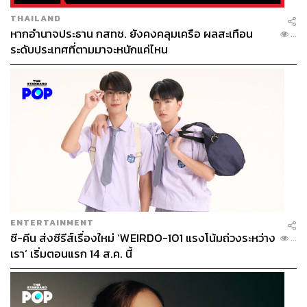
TAGS:
การเกษตร
เกษตรกร
เศรษฐา ทวีสิน
ราชบุรี
THAILAND
ผลผลิตทางการเกษตร
หากอำนาจประธาน กสทช. ยังคงคลุมเครือ ผลสะเทือน
...
ระดับประเทศที่ตามมาจะหนักแค่ไหน
181
ABOUT THE AUTHOR
THE STANDARD TEAM
ENTERTAINMENT
กองบรรณาธิการ THE STANDARD
ซี-คีน ส่งซีรีส์เรื่องใหม่ ‘WEIRDO-101 แรงโน้มถ่วงระหว่าง
...
เรา’ เริ่มตอนแรก 14 ส.ค. นี้