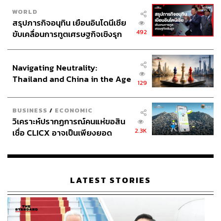
WORLD
สรุปภารกิจอนุทิน เยือนอินโดนีเซีย
492
ขับเคลื่อนการทูตเศรษฐกิจเชิงรุก
ประกาศหุ้นส่วนยุทธศาสตร์ไทย –
อินโดนีเซีย
Navigating Neutrality:
Thailand and China in the Age
129
of a New Global Order
BUSINESS
/
ECONOMIC
วิเคราะห์ปรากฏการณ์คนแห่ขอสิน
2.3K
เชื่อ CLICX อาจเป็นเพียงยอด
ภูเขาน้ำแข็ง ของปัญหาหนี้ครัว
เรือนไทยที่ถูกซุกไว้
LATEST STORIES