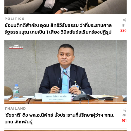
ราชบุรีที่รักทุกคน มาวันนี้ดีใจ อบอุ่นใจสำหรับการต้อนรับที่ดี
ตลาดศรีเมืองถือว่าเป็นตลาดตัวอย่างที่ทำให้พี่น้องชาว
เกษตรกรทุกคนเข้าถึงผู้ซื้อได้อย่างดี และต้นทุนในการนำ
POLITICS
สินค้ามาขายมีราคาเหมาะสม ต้องขอขอบคุณรัฐมนตรีช่วย
ย้อนมติคดีสำคัญ อุดม สิทธิวิรัชธรรม ว่าที่ประธานศาล
ว่าการกระทรวงพาณิชย์ด้วย ขอบคุณอีกครั้งที่เป็นกระบอก
339
รัฐธรรมนูญ เคยเป็น 1 เสียง วินิจฉัยข้อเรียกร้องปฏิรูป
เสียง และเป็นคนที่ร่วมจัดตั้งตลาดนี้ขึ้นมาเพื่อเป็นประโยชน์
สถาบันฯ ไม่เข้าข่ายล้มล้าง
สูงสุดกับพี่น้องทุกคน
“วันนี้รัฐบาลนี้มาหาพี่น้องตรงนี้ มีรัฐมนตรีมาครบ กระทรวง
การท่องเที่ยวและกีฬา กระทรวงคมนาคม กระทรวงการคลัง
กระทรวงเกษตรและสหกรณ์ กระทรวงพาณิชย์ ราคาพืชผล
ราคาสินค้าของเราต้องดี พี่น้องต้องมีรายได้ที่ดี มีรายได้เพิ่ม
มากขึ้น 3 เท่าภายใน 4 ปี พี่น้องตลาดศรีเมืองถือเป็นแม่แบบที่
ดีสำหรับการค้าขาย เพราะจะเป็นการตัดพ่อค้าคนกลางออก
ไปได้มากพอสมควร ทำให้ราคาผู้ผลิตสามารถเข้าถึงผู้
บริโภคและมีผลกำไรที่ดีและเหมาะสม” นายกรัฐมนตรีกล่าว
THAILAND
‘ชัชชาติ’ ดึง พล.อ.นิพัทธ์ นั่งประธานที่ปรึกษาผู้ว่าฯ กทม.
161
แทน จักกพันธุ์
เศรษฐากล่าวว่า วันนี้ได้มาแวะตามที่ต่างๆ ได้พูดคุยกับผู้
ประกอบการ ไม่ว่าจะเป็นขายผัก ขายหอมแดง เช่น ราคา