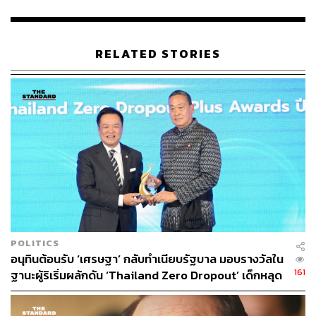
ที่ไหนได้บ้าง ถือว่าเกษตรกรมีอาชีพหลักหลายสิบล้านคน ซึ่ง
ตรงนี้เป็นความมั่นคงทางอาหาร น่าจะทำอะไรได้เยอะ โดย
เฉพาะอย่างยิ่งหากมีเทคโนโลยีใหม่ๆ มา ไม่ว่าจะเป็นเรื่อง
RELATED STORIES
ต่างๆ จะทำให้ผลผลิตดีขึ้น ทำให้การใช้น้ำมีประสิทธิภาพสูง
ขึ้น ก็จะเพิ่มผลผลิตและรายได้ให้กับพี่น้องประชาชนอีก
มากมาย
ทั้งนี้ ระยะหลังมีปัญหาเรื่องราคาผักแพง พริกกิโลกรัมละ
500 บาท อย่างน้อยกรมชลประทานหากมีการจัดสรรเรื่องน้ำ
ได้ดีขึ้น ก็ทำให้มีผลผลิตที่ดีขึ้น ก็จะทำให้ราคาลดลงมา ค่า
ครองชีพของประชาชนจะอยู่ในเกณฑ์ที่สามารถทำได้ ขอ
ฝากตรงนี้ไว้ด้วย อย่างที่บอกภาคเกษตรกรเป็นภาคที่มีความ
สำคัญกับเศรษฐกิจไทยอย่างมาก การที่เรามีศูนย์กระจาย
สินค้าที่ดี มีระบบการเกษตร ระบบการขายสินค้าโดย
POLITICS
กระทรวงพาณิชย์ที่ดี จะทำให้ชีวิตความเป็นอยู่ของพี่น้อง
อนุทินต้อนรับ ‘เศรษฐา’ กลับทำเนียบรัฐบาล มอบรางวัลใน
ประชาชนดีขึ้น ขอฝากไว้ด้วย
161
ฐานะผู้ริเริ่มผลักดัน ‘Thailand Zero Dropout’ เด็กหลุด
ระบบลดจาก 1 ล้าน เหลือ 6 แสนคน
จากนั้นนายกฯ นั่งรถรางเยี่ยมชมบริเวณโดยรอบตลาดค้าส่งฯ