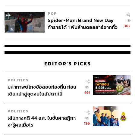
พบต้นตอจาก IP เดียว
POP
Spider-Man: Brand New Day
302
ทำรายได้ 1 พันล้านดอลลาร์จากทั่ว
โลกภายใน 6 วัน
EDITOR'S PICKS
POLITICS
มหากาพย์โกงข้อสอบท้องถิ่น ก่อน
491
เดินหน้าสู่จุดจบในสัปดาห์นี้
POLITICS
เส้นทางคดี 44 สส. ในชั้นศาลฎีกา
139
จะรู้ผลเมื่อไร