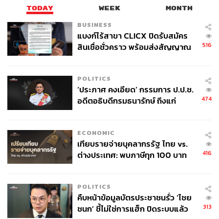
TODAY
WEEK
MONTH
BUSINESS
แบงก์ไร้สาขา CLICX ปิดรับสมัคร
516
สินเชื่อชั่วคราว พร้อมส่งสัญญาณ
เตือนกลุ่มกู้เงินผิดวัตถุประสงค์-ให้
ข้อมูลเท็จ เตรียมดำเนินคดีเด็ดขาด
POLITICS
‘ประภาศ คงเอียด’ กรรมการ ป.ป.ช.
474
อดีตอธิบดีกรมธนารักษ์ ถึงแก่
อนิจกรรม
ECONOMIC
เทียบรายจ่ายบุคลากรรัฐ ไทย vs.
416
ต่างประเทศ: พบภาษีทุก 100 บาท
ของคนไทยใช้ไปกับข้าราชการเฉียด
40 บาท
POLITICS
คืบหน้าข้อมูลบัตรประชาชนรั่ว ‘ไชย
313
ชนก’ ชี้ไม่ใช่การแฮ็ก ปิดระบบแล้ว