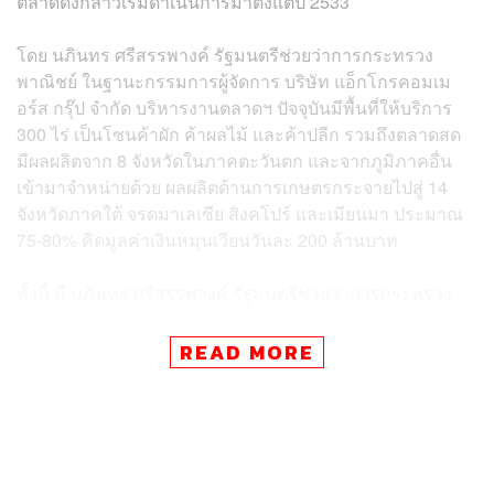
ตลาดดังกล่าวเริ่มดำเนินการมาตั้งแต่ปี 2533
โดย นภินทร ศรีสรรพางค์ รัฐมนตรีช่วยว่าการกระทรวง
พาณิชย์ ในฐานะกรรมการผู้จัดการ บริษัท แอ็กโกรคอมเม
อร์ส กรุ๊ป จำกัด บริหารงานตลาดฯ ปัจจุบันมีพื้นที่ให้บริการ
300 ไร่ เป็นโซนค้าผัก ค้าผลไม้ และค้าปลีก รวมถึงตลาดสด
มีผลผลิตจาก 8 จังหวัดในภาคตะวันตก และจากภูมิภาคอื่น
เข้ามาจำหน่ายด้วย ผลผลิตด้านการเกษตรกระจายไปสู่ 14
จังหวัดภาคใต้ จรดมาเลเซีย สิงคโปร์ และเมียนมา ประมาณ
75-80% คิดมูลค่าเงินหมุนเวียนวันละ 200 ล้านบาท
ทั้งนี้ มี นภินทร ศรีสรรพางค์ รัฐมนตรีช่วยว่าการกระทรวง
พาณิชย์, สุรพงษ์ ปิยะโชติ รัฐมนตรีช่วยว่าการกระทรวง
คมนาคม, จุลพันธ์ อมรวิวัฒน์ รัฐมนตรีช่วยว่าการกระทรวง
READ MORE
การคลัง, สรอรรถ กลิ่นประทุม ประธานคณะที่ปรึกษารอง
นายกรัฐมนตรี (อนุทิน ชาญวีรกูล), เกียรติศักดิ์​ ตรงศิริ​ ผู้ว่า
ราชการจังหวัดราชบุรี​ และหน่วยงานที่เกี่ยวข้อง นอกจากนี้
ยังมี สส. พิชชารัตน์ เลาหพงศ์ชนะ สส. แบบบัญชีรายชื่อ
พรรครวมไทยสร้างชาติ และ อัครเดช วงษ์พิทักษ์โรจน์ สส.