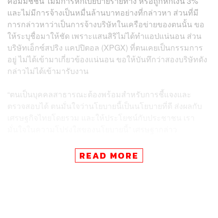
คอมมิชชัน ไม่มีการหักเบี้ยบ้ายรายทาง หรือถูกหักเงิน 3%
และไม่มีการจ้างเป็นหมื่นล้านบาทอย่างที่กล่าวหา ส่วนที่มี
การกล่าวหาว่าเป็นการจ้างบริษัทในเครือข่ายของตนนั้น ขอ
ให้ระบุชื่อมาให้ชัด เพราะแสนสิริไม่ได้ทำแอปแน่นอน ส่วน
บริษัทเอ็กซ์สปริง แคปปิตอล (XPGX) ที่ตนเคยเป็นกรรมการ
อยู่ ไม่ได้เข้ามาเกี่ยวข้องแน่นอน ขอให้บันทึกว่าสองบริษัทดัง
กล่าวไม่ได้เข้ามารับงาน
“ตนเป็นบุคคลสาธารณะต้องพร้อมสำหรับการชี้แจงและ
ตรวจสอบได้ ตนมั่นใจว่านโยบายนี้เป็นนโยบายที่ดี ส่งผลกับ
เศรษฐกิจไทยโดยรวม และให้ประโยชน์กับประชาชน เรา
มั่นใจในความโปร่งใสของนโยบายนี้” เศรษฐากล่าว
เศรษฐากล่าวอีกว่า ตนอยากให้คณะกรรมการศึกษาเงิน
READ MORE
ดิจิทัลฯ ซึ่งประกอบด้วยผู้ชำนาญการจากหลายฝ่าย มี
ข้าราชการระดับสูง ซึ่งเห็นตรงและเห็นต่างกันบ้าง มีข้อ
แนะนำต่างๆ ได้มีสิทธิ์พูด เพราะเรามีคณะกรรมการกลั่น
กรองอย่างถี่ถ้วน ขอเวลาให้ได้ถกกันให้ดี ซึ่งต้องให้เกียรติ
กรรมการทุกคน ส่วนการชี้แจงอาจจะช้าก็น้อมรับ ซึ่งไม่