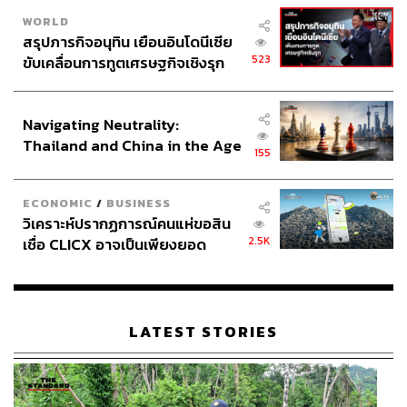
WORLD
สรุปภารกิจอนุทิน เยือนอินโดนีเซีย
523
ขับเคลื่อนการทูตเศรษฐกิจเชิงรุก
ประกาศหุ้นส่วนยุทธศาสตร์ไทย –
อินโดนีเซีย
Navigating Neutrality:
Thailand and China in the Age
155
of a New Global Order
ECONOMIC
/
BUSINESS
วิเคราะห์ปรากฏการณ์คนแห่ขอสิน
2.5K
เชื่อ CLICX อาจเป็นเพียงยอด
ภูเขาน้ำแข็ง ของปัญหาหนี้ครัว
เรือนไทยที่ถูกซุกไว้
LATEST STORIES