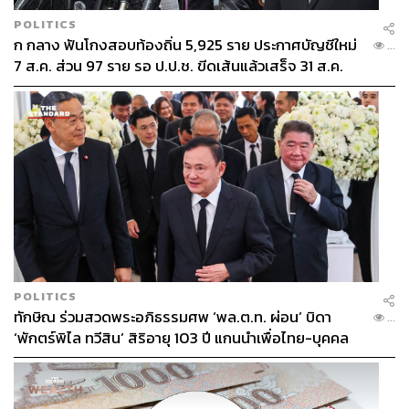
POLITICS
ก กลาง ฟันโกงสอบท้องถิ่น 5,925 ราย ประกาศบัญชีใหม่
...
7 ส.ค. ส่วน 97 ราย รอ ป.ป.ช. ขีดเส้นแล้วเสร็จ 31 ส.ค.
POLITICS
ทักษิณ ร่วมสวดพระอภิธรรมศพ ‘พล.ต.ท. ผ่อน’ บิดา
...
‘พักตร์พิไล ทวีสิน’ สิริอายุ 103 ปี แกนนำเพื่อไทย-บุคคล
หลากวงการร่วมอาลัย