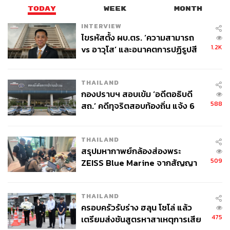
TODAY
WEEK
MONTH
INTERVIEW
ไขรหัสตั้ง ผบ.ตร. ‘ความสามารถ
1.2K
vs อาวุโส’ และอนาคตการปฏิรูปสี
กากี กับ พล.ต.อ. เอก อังสนานนท์
THAILAND
กองปราบฯ สอบเข้ม ‘อดีตอธิบดี
588
สถ.’ คดีทุจริตสอบท้องถิ่น แจ้ง 6
ข้อหาหนัก จ่อชง ป.ป.ช. 12 ส.ค. นี้
THAILAND
สรุปมหากาพย์กล้องส่องพระ
509
ZEISS Blue Marine จากสัญญา
ผลิต 8.3 ล้าน สู่ข้อพิพาท ‘มา
เวลล์ฯ’ ฟ้อง ‘โทน บางแค’ ผิดนัด
THAILAND
จ่ายหนี้-แอบระบุแบรนด์
ครอบครัวรับร่าง ฮลุน โซโล่ แล้ว
475
เตรียมส่งชันสูตรหาสาเหตุการเสีย