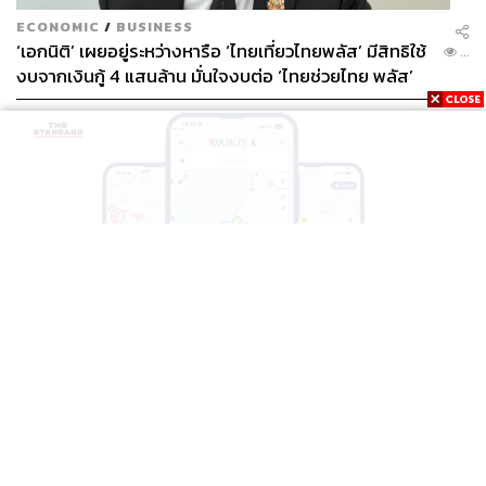
ECONOMIC
/
BUSINESS
‘เอกนิติ’ เผยอยู่ระหว่างหารือ ‘ไทยเที่ยวไทยพลัส’ มีสิทธิใช้
...
งบจากเงินกู้ 4 แสนล้าน มั่นใจงบต่อ ‘ไทยช่วยไทย พลัส’
เฟส 2 มีเพียงพอ
THAILAND
BTS-EBM-NBM จับมือแอปพลิเคชัน ViaBus ยกระดับ
...
การติดตามตำแหน่งรถไฟฟ้า 3 สายแบบเรียลไทม์