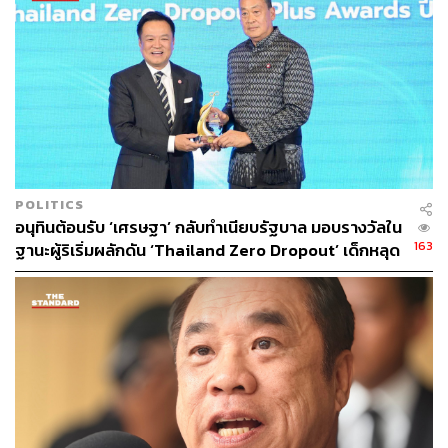
POLITICS
อนุทินต้อนรับ ‘เศรษฐา’ กลับทำเนียบรัฐบาล มอบรางวัลใน
163
ฐานะผู้ริเริ่มผลักดัน ‘Thailand Zero Dropout’ เด็กหลุด
ระบบลดจาก 1 ล้าน เหลือ 6 แสนคน