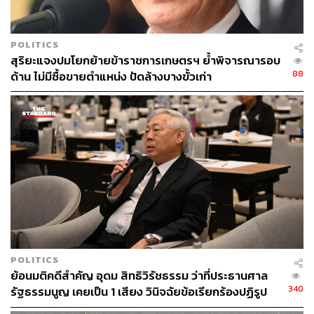
POLITICS
สุริยะแจงปมโยกย้ายข้าราชการเกษตรฯ ย้ำพิจารณารอบ
88
ด้าน ไม่มีซื้อขายตำแหน่ง ปัดล้างบางขั้วเก่า
POLITICS
ย้อนมติคดีสำคัญ อุดม สิทธิวิรัชธรรม ว่าที่ประธานศาล
340
รัฐธรรมนูญ เคยเป็น 1 เสียง วินิจฉัยข้อเรียกร้องปฏิรูป
สถาบันฯ ไม่เข้าข่ายล้มล้าง