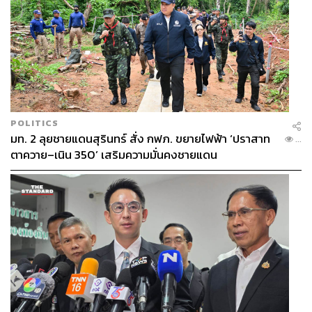
POLITICS
มท. 2 ลุยชายแดนสุรินทร์ สั่ง กฟภ. ขยายไฟฟ้า ‘ปราสาท
...
ตาควาย–เนิน 350’ เสริมความมั่นคงชายแดน