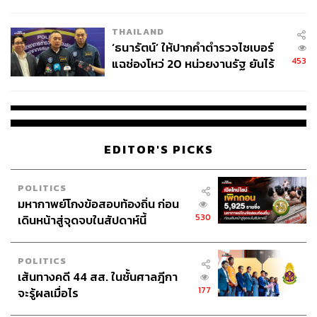
ชีวิต
THAILAND
‘ธนารัตน์’ ให้ปากคำตำรวจไซเบอร์
453
แฉช่องโหว่ 20 หน่วยงานรัฐ ยันไร้
นัยทางการเมือง
EDITOR'S PICKS
POLITICS
มหากาพย์โกงข้อสอบท้องถิ่น ก่อน
530
เดินหน้าสู่จุดจบในสัปดาห์นี้
POLITICS
เส้นทางคดี 44 สส. ในชั้นศาลฎีกา
177
จะรู้ผลเมื่อไร