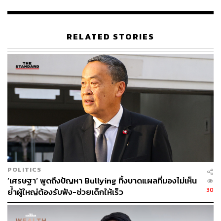
“จุดประสงค์หลักของโครงการนี้คือ การกระจายความเจริญ
กลับไปสู่ภูมิภาค ไม่ใช่แค่การใช้ในเมืองหลักอย่างกรุงเทพฯ,
เชียงใหม่ หรือภูเก็ต” เศรษฐากล่าว
RELATED STORIES
สามารถติดตาม THE STANDARD WEALTH
ผ่านแอปพลิเคชันต่างๆ ที่คุณสะดวกหรือใช้งานอยู่แล้วได้เลย
TAGS:
ภาษีขายหุ้น
เงินดิจิทัล
เศรษฐกิจไทย
เศรษฐา ทวีสิน
POLITICS
‘เศรษฐา’ พูดถึงปัญหา Bullying ทิ้งบาดแผลที่มองไม่เห็น
30
ย้ำผู้ใหญ่ต้องรับฟัง-ช่วยเด็กให้เร็ว