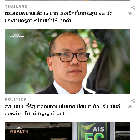
THAILAND
ตร.สอบพยานแล้ว 16 ปาก เร่งเช็กที่มากระสุน 98 นัด
...
ประสานครูภาษาไทยเข้าให้ปากคำ
POLITICS
สส. ปชน. จี้รัฐบาลทบทวนนโยบายเมียนมา ต้อนรับ ‘มินอ่
...
องหล่าย’ ได้แค่สัญญาว่างเปล่า