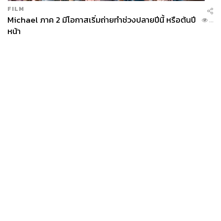
FILM
Michael ภาค 2 มีโอกาสเริ่มถ่ายทำช่วงปลายปีนี้ หรือต้นปี
...
หน้า
News
Wealth
Pop
Podcast
Video
Now
Opinion
Careers
Events
Privacy
About
Contact
Policy
FOR
ADVERTISING
MEMBERSHIP