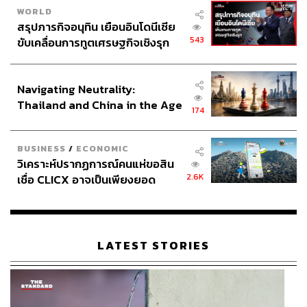
WORLD
สรุปภารกิจอนุทิน เยือนอินโดนีเซีย
543
ขับเคลื่อนการทูตเศรษฐกิจเชิงรุก
ประกาศหุ้นส่วนยุทธศาสตร์ไทย –
อินโดนีเซีย
Navigating Neutrality:
Thailand and China in the Age
174
of a New Global Order
BUSINESS
/
ECONOMIC
วิเคราะห์ปรากฏการณ์คนแห่ขอสิน
2.6K
เชื่อ CLICX อาจเป็นเพียงยอด
ภูเขาน้ำแข็ง ของปัญหาหนี้ครัว
เรือนไทยที่ถูกซุกไว้
LATEST STORIES