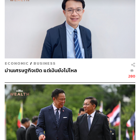
84
ABOUT THE AUTHOR
สกุลชัย เก่งอนันตานนท์
Content Creator สำนักข่าว THE
STANDARD WEALTH
ECONOMIC
/
BUSINESS
ม่านเศรษฐกิจเปิด แต่เงินยังไม่ไหล
280