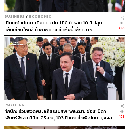
BUSINESS
/
ECONOMIC
เปิดบทใหม่ไทย-เมียนมา ดัน JTC ในรอบ 10 ปี ปลุก
230
‘เส้นเลือดใหญ่’ ค้าชายแดน ท่าเรือน้ำลึกทวาย
POLITICS
ทักษิณ ร่วมสวดพระอภิธรรมศพ ‘พล.ต.ท. ผ่อน’ บิดา
173
‘พักตร์พิไล ทวีสิน’ สิริอายุ 103 ปี แกนนำเพื่อไทย-บุคคล
หลากวงการร่วมอาลัย