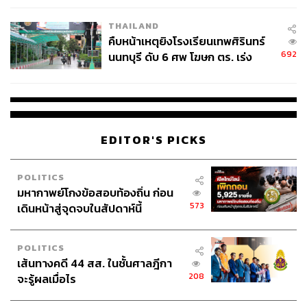
THAILAND
คืบหน้าเหตุยิงโรงเรียนเทพศิรินทร์
692
นนทบุรี ดับ 6 ศพ โฆษก ตร. เร่ง
สอบปมขโมยปืนปู่ก่อเหตุ
EDITOR'S PICKS
POLITICS
มหากาพย์โกงข้อสอบท้องถิ่น ก่อน
573
เดินหน้าสู่จุดจบในสัปดาห์นี้
POLITICS
เส้นทางคดี 44 สส. ในชั้นศาลฎีกา
208
จะรู้ผลเมื่อไร