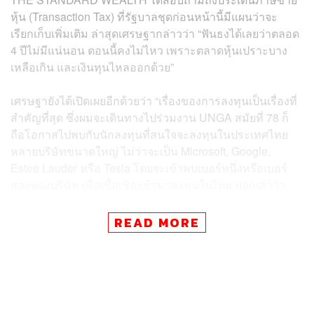
หุ้น (Transaction Tax) ที่รัฐบาลชุดก่อนหน้านี้มีแผนว่าจะ
เรียกเก็บเพิ่มเติม ล่าสุดเศรษฐากล่าวว่า “ฟันธงได้เลยว่าตลอด
4 ปีไม่มีแน่นอน ตอนนี้คงไม่ไหว เพราะตลาดหุ้นเปราะบาง
เหลือเกิน และเงินทุนไหลออกด้วย”
เศรษฐายังได้เปิดเผยอีกด้วยว่า “เรื่องของการลงทุนเป็นเรื่องที่
สำคัญที่สุด ซึ่งผมจะเดินทางไปร่วมงาน UNGA สมัยที่ 78 ก็
ถือโอกาสไปพบกับนักลงทุนที่สนใจจะลงทุนในประเทศไทย
หลายบริษัทขนาดใหญ่ ไม่ว่าจะเป็น Microsoft, Google,
Estee Lauder หรือ Tesla โดยจะเข้าพบเบอร์หนึ่งหรือเบอร์
สองของบริษัท เพื่อเชื้อเชิญเข้ามาลงทุนในไทย บอกเล่าว่า
ประเทศไทยดีอย่างไร เหนือประเทศคู่แข่งอย่างไรบ้าง”
READ MORE
สิ่งที่รัฐบาลใหม่พยายามทำในเวลานี้คือ เอื้อให้ภาคเอกชน
และนักลงทุนสามารถทำงานได้ เพื่อกระตุ้นการลงทุน
นอกจากนี้ผู้สื่อข่าวได้ถามถึงเรื่องความเสี่ยงทางการคลังของ
รัฐบาล จากการที่ต้องใช้งบประมาณจำนวนมากเพื่อกระตุ้น