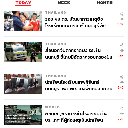
TODAY
WEEK
MONTH
THAILAND
รอง ผบ.ตร. บัญชาการเหตุยิง
1.4K
โรงเรียนเทพศิรินทร์ นนทบุรี สั่ง
ค้นหา 2 รอบยืนยันไร้คนติดค้าง พบ
ศพปู่-ย่าที่บ้านพักผู้ก่อเหตุ
THAILAND
สื่อนอกจับตากราดยิง รร. ใน
1.3K
นนทบุรี ชี้ไทยมีอัตราครอบครองปืน
สูงในระดับต้นของภูมิภาค
THAILAND
นักเรียนโรงเรียนเทพศิรินทร์
847
นนทบุรี อพยพเข้ายังพื้นที่ปลอดภัย
ชั่วคราว หลังเหตุใช้อาวุธปืนภายใน
โรงเรียนคลี่คลาย
WORLD
ย้อนเหตุกราดยิงในโรงเรียนต่าง
778
ประเทศ ที่ผู้ก่อเหตุเป็นนักเรียน