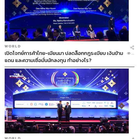
WORLD
เปิดโจทย์การค้าไทย-เมียนมา ปลดล็อกกฎระเบียบ เงินข้าม
...
แดน และความเชื่อมั่นนักลงทุน ทำอย่างไร?
WORLD