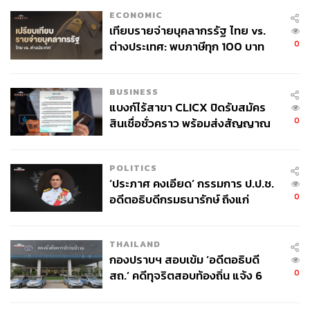
ECONOMIC
เทียบรายจ่ายบุคลากรรัฐ ไทย vs.
0
ต่างประเทศ: พบภาษีทุก 100 บาท
ของคนไทยใช้ไปกับข้าราชการเฉียด
40 บาท
BUSINESS
แบงก์ไร้สาขา CLICX ปิดรับสมัคร
0
สินเชื่อชั่วคราว พร้อมส่งสัญญาณ
เตือนกลุ่มกู้เงินผิดวัตถุประสงค์-ให้
ข้อมูลเท็จ เตรียมดำเนินคดีเด็ดขาด
POLITICS
‘ประภาศ คงเอียด’ กรรมการ ป.ป.ช.
0
อดีตอธิบดีกรมธนารักษ์ ถึงแก่
อนิจกรรม
THAILAND
กองปราบฯ สอบเข้ม ‘อดีตอธิบดี
0
สถ.’ คดีทุจริตสอบท้องถิ่น แจ้ง 6
ข้อหาหนัก จ่อชง ป.ป.ช. 12 ส.ค. นี้