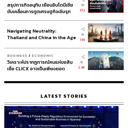
สรุปภารกิจอนุทิน เยือนอินโดนีเซีย
512
ขับเคลื่อนการทูตเศรษฐกิจเชิงรุก
ประกาศหุ้นส่วนยุทธศาสตร์ไทย –
อินโดนีเซีย
Navigating Neutrality:
Thailand and China in the Age
145
of a New Global Order
BUSINESS
/
ECONOMIC
วิเคราะห์ปรากฏการณ์คนแห่ขอสิน
2.4K
เชื่อ CLICX อาจเป็นเพียงยอด
ภูเขาน้ำแข็ง ของปัญหาหนี้ครัว
เรือนไทยที่ถูกซุกไว้
LATEST STORIES