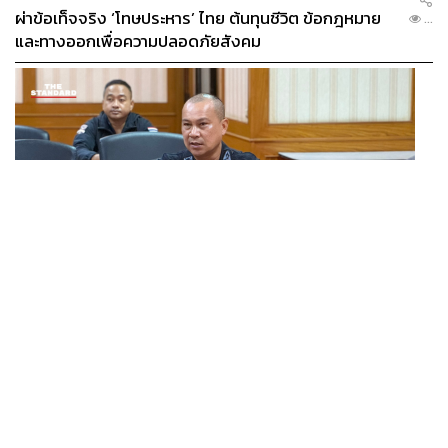
ผ่าข้อเท็จจริง ‘โทษประหาร’ ไทย ต้นทุนชีวิต ข้อกฎหมาย
...
และทางออกเพื่อความปลอดภัยสังคม
THAILAND
เปิดแผนหลัง BRN เปลี่ยนแกนนำ พุ่งเป้าดิสเครดิต
...
กกล.รัฐ ใช้ทหารก่อเหตุ พร้อมระดมเงินบริจาคสะพัดปีละ
2,000 ล้านบาท