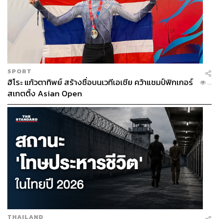
SPORT
ฮิโระ แก้วตาทิพย์ สร้างชื่อบนเวทีเอเชีย คว้าแชมป์ฟิกเกอร์
...
สเกตติ้ง Asian Open
THAILAND