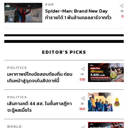
POP
Spider-Man: Brand New Day
0
ทำรายได้ 1 พันล้านดอลลาร์จากทั่ว
โลกภายใน 6 วัน
EDITOR'S PICKS
POLITICS
มหากาพย์โกงข้อสอบท้องถิ่น ก่อน
518
เดินหน้าสู่จุดจบในสัปดาห์นี้
POLITICS
เส้นทางคดี 44 สส. ในชั้นศาลฎีกา
160
จะรู้ผลเมื่อไร
WORLD