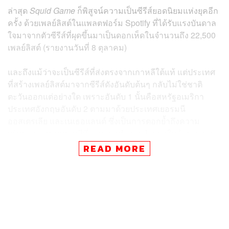
ล่าสุด
Squid Game
ก็พิสูจน์ความเป็นซีรีส์ยอดนิยมแห่งยุคอีก
ครั้ง ด้วยเพลย์ลิสต์ในแพลตฟอร์ม Spotify ที่ได้รับแรงบันดาล
ใจมาจากตัวซีรีส์ที่ผุดขึ้นมาเป็นดอกเห็ดในจำนวนถึง 22,500
เพลย์ลิสต์ (รายงานวันที่ 8 ตุลาคม)
และถึงแม้ว่าจะเป็นซีรีส์ที่ส่งตรงจากเกาหลีใต้แท้ แต่ประเทศ
ที่สร้างเพลย์ลิสต์มาจากซีรีส์ดังอันดับต้นๆ กลับไม่ใช่ชาติ
ตะวันออกแต่อย่างใด เพราะอันดับ 1 นั้นคือสหรัฐอเมริกา
ประเทศอังกฤษอันดับ 2 ตามมาด้วยประเทศเยอรมนี
ออสเตรเลีย และเนเธอแลนด์ ซึ่งเป็นการตอกย้ำถึงความ
เก่งกาจของคนเกาหลีที่สามารถทำลายกำแพงในด้านภาษา
และวัฒนธรรมด้วยซอฟต์เพาเวอร์ล้วนๆ ได้เป็นอย่างดี
READ MORE
สำหรับเพลงที่ได้รับความนิยมเป็นอย่างสูงในจำนวนเพลย์ลิ
สต์เหล่านี้ก็คือเพลง
Somebody’s Watching Me
(1984) ของ
Rockwell ที่ยอดสตรีมสูงขึ้นถึง 1,000% ในเวลาเพียงหนึ่ง
สัปดาห์ที่ผ่านมา และยังมีเพลงที่สื่อถึงอำนาจของเงินทอง
และการแข่งขันเอาตัวรอดอย่างเพลง
National Anthem
ของ