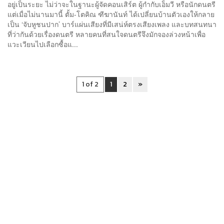
อยู่เป็นระยะ ไม่ว่าจะในฐานะผู้จัดคอนเสิร์ต ผู้กำกับเอ็มวี หรือนักดนตรี
แต่เมื่อไม่นานมานี้ ตั้ม-โตคิณ ฑีฆานันท์ ได้เปลี่ยนบ้านตัวเองให้กลาย
เป็น ‘จับหูชนปาก’ บาร์แผ่นเสียงที่มีเสน่ห์ตรงเสียงเพลง และบทสนทนา
ที่ว่ากันด้วยเรื่องดนตรี หลายคนที่สนใจดนตรีจึงมักจองล่วงหน้าเพื่อ
แวะเวียนไปเลือกซื้อแ...
1 of 2
1
2
»