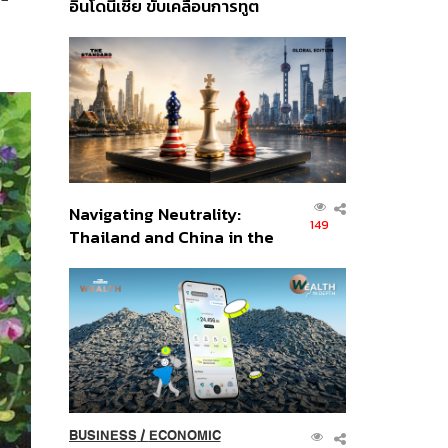
อินโดนีเซีย ขับเคลื่อนการทูต
เศรษฐกิจเชิงรุก ประกาศหุ้น
ส่วนยุทธศาสตร์ไทย –
อินโดนีเซีย
Navigating Neutrality:
149
Thailand and China in the
Age of a New Global
Order
BUSINESS
/
ECONOMIC