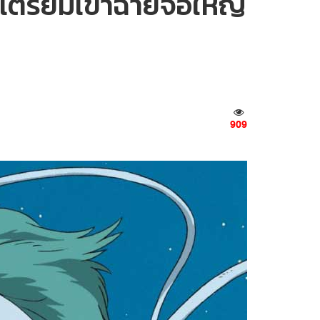
ิ เตรียมเข้าฉายจอใหญ่
909