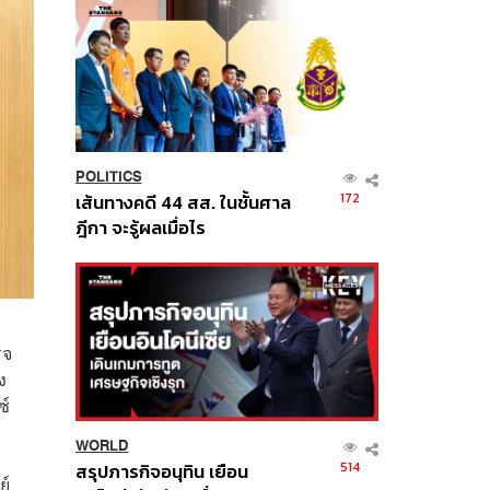
POLITICS
172
เส้นทางคดี 44 สส. ในชั้นศาล
ฎีกา จะรู้ผลเมื่อไร
็จ
ง
ซ์
WORLD
514
สรุปภารกิจอนุทิน เยือน
ย์