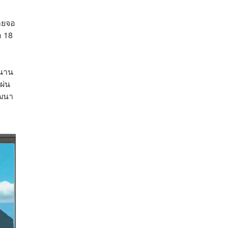
ายจอ
อ 18
ำนาน
ผ่น
ัฒนา