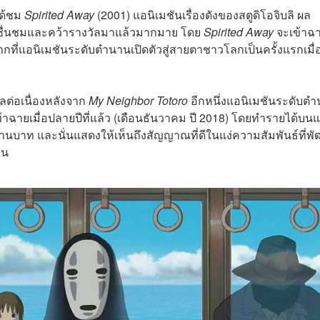
ได้ชม
Spirited Away
(2001) แอนิเมชันเรื่องดังของสตูดิโอจิบลิ ผล
ยงชื่นชมและคว้ารางวัลมาแล้วมากมาย โดย
Spirited Away
จะเข้าฉ
งจากที่แอนิเมชันระดับตำนานเปิดตัวสู่สายตาชาวโลกเป็นครั้งแรกเมื่
นผลต่อเนื่องหลังจาก
My Neighbor Totoro
อีกหนึ่งแอนิเมชันระดับต
้าฉายเมื่อปลายปีที่แล้ว (เดือนธันวาคม ปี 2018) โดยทำรายได้บนแ
้านบาท และนั่นแสดงให้เห็นถึงสัญญาณที่ดีในแง่ความสัมพันธ์ที่พ
าน