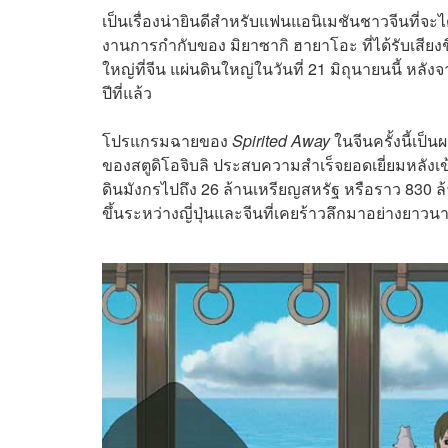
เป็นเรื่องน่ายินดีสำหรับแฟนแอนิเมชันชาวจีนที่จะ
งานการกำกับของ มิยาซากิ ฮายาโอะ ที่ได้รับเสี
ใหญ่ที่จีน แผ่นดินใหญ่ในวันที่ 21 มิถุนายนนี้ หลั
ปีที่แล้ว
โปรแกรมฉายของ
Spirited Away
ในจีนครั้งนี้เป็
ของสตูดิโอจิบลิ ประสบความสำเร็จยอดเยี่ยมหลังเข
ดินมังกรไปถึง 26 ล้านเหรียญสหรัฐ หรือราว 830 ล
ขึ้นระหว่างญี่ปุ่นและจีนที่เคยร้าวลึกมาอย่างยาวน