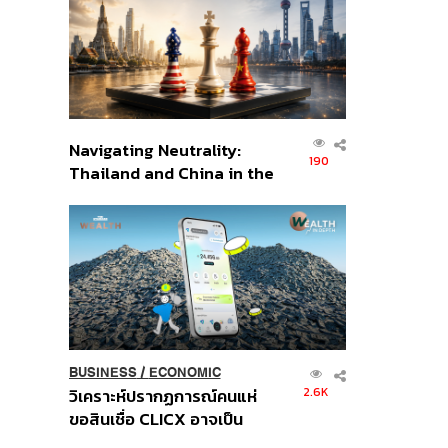
อินโดนีเซีย
Navigating Neutrality:
190
Thailand and China in the
Age of a New Global
Order
BUSINESS
/
ECONOMIC
2.6K
วิเคราะห์ปรากฏการณ์คนแห่
ขอสินเชื่อ CLICX อาจเป็น
เพียงยอดภูเขาน้ำแข็ง ของ