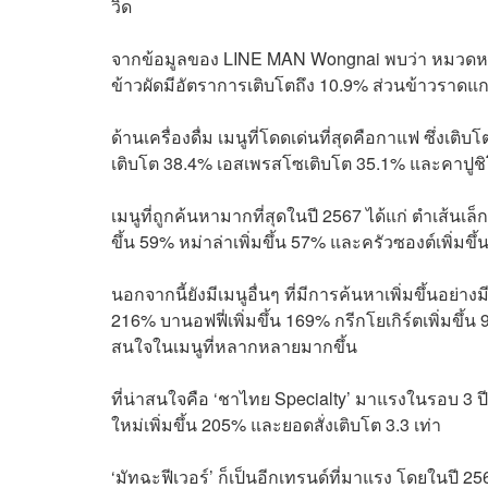
วิด
จากข้อมูลของ LINE MAN Wongnai พบว่า หมวดหมู่
ข้าวผัดมีอัตราการเติบโตถึง 10.9% ส่วนข้าวราดแ
ด้านเครื่องดื่ม เมนูที่โดดเด่นที่สุดคือกาแฟ ซึ่งเต
เติบโต 38.4% เอสเพรสโซเติบโต 35.1% และคาปูช
เมนูที่ถูกค้นหามากที่สุดในปี 2567 ได้แก่ ตำเส้นเล็
ขึ้น 59% หม่าล่าเพิ่มขึ้น 57% และครัวซองต์เพิ่มขึ
นอกจากนี้ยังมีเมนูอื่นๆ ที่มีการค้นหาเพิ่มขึ้นอย่าง
216% บานอฟฟี่เพิ่มขึ้น 169% กรีกโยเกิร์ตเพิ่มขึ้น
สนใจในเมนูที่หลากหลายมากขึ้น
ที่น่าสนใจคือ ‘ชาไทย Specialty’ มาแรงในรอบ 3 ป
ใหม่เพิ่มขึ้น 205% และยอดสั่งเติบโต 3.3 เท่า
‘มัทฉะฟีเวอร์’ ก็เป็นอีกเทรนด์ที่มาแรง โดยในปี 25