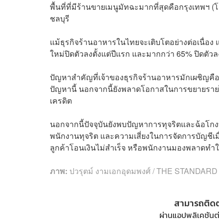
พื้นที่ที่มีร้านขายเมนูมัทฉะมากที่สุดคือกรุงเท
ชลบุรี
แม้ธุรกิจร้านอาหารในไทยจะเติบโตอย่างต่อเนื่อ
ใหม่ปิดตัวลงตั้งแต่ปีแรก และมากกว่า 65% ปิดตัว
ปัญหาสำคัญที่เจ้าของธุรกิจร้านอาหารมักเผชิญคือต
ปัญหานี้ นอกจากนี้ยังพลาดโอกาสในการขยายรายได้ 
เครดิต
นอกจากนี้ปัจจุบันยังพบปัญหาการทุจริตและฉ้อโก
พนักงานทุจริต และความเสี่ยงในการจัดการบัญช
ลูกค้าโอนเงินไม่สำเร็จ หรือพนักงานมองพลาดทำใ
ภาพ:
ปวรุตม์ งามเอกอุดมพงศ์ / THE STANDARD
สามารถติด
ผ่านแอปพลิเคชันต่