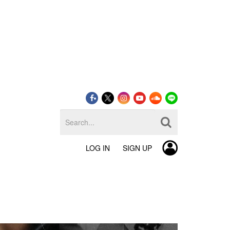
LOG IN
SIGN UP