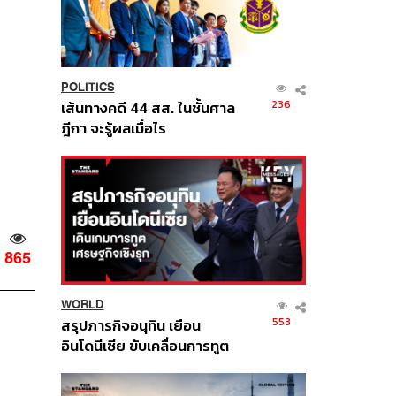
POLITICS
236
เส้นทางคดี 44 สส. ในชั้นศาล
ฎีกา จะรู้ผลเมื่อไร
865
WORLD
553
สรุปภารกิจอนุทิน เยือน
อินโดนีเซีย ขับเคลื่อนการทูต
เศรษฐกิจเชิงรุก ประกาศหุ้น
ส่วนยุทธศาสตร์ไทย –