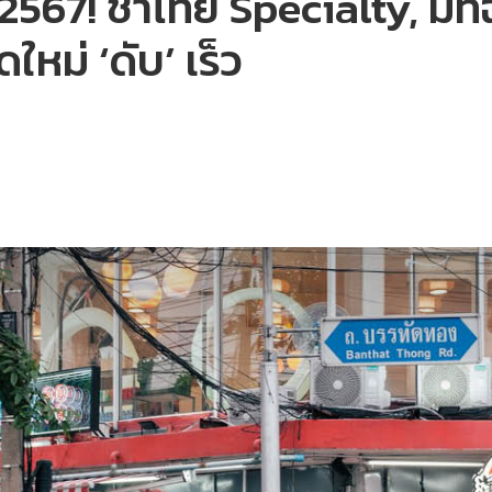
 2567! ชาไทย Specialty, มัทฉ
ใหม่ ‘ดับ’ เร็ว