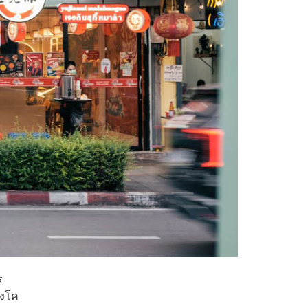
ร
วงโค