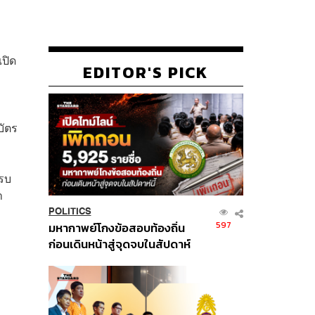
ปิด
EDITOR'S PICK
บัตร
ครบ
า
POLITICS
597
มหากาพย์โกงข้อสอบท้องถิ่น
ก่อนเดินหน้าสู่จุดจบในสัปดาห์
นี้