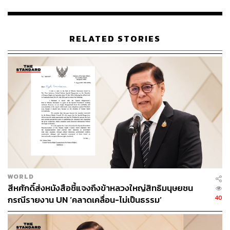
โครงการแก้ปัญหาเร่งด่วนเพื่อยับยั้งความรุนแรง, โครงการ
สำคัญที่ติดขัดอุปสรรค, โครงการที่จำเป็นแต่เกินขีดความ
สามารถของหน่วยงานในพื้นที่, โครงการที่ยกระดับพื้นที่ได้
RELATED STORIES
อย่างมีนัยสำคัญ และโครงการมุ่งเสริมสร้างความเข้าใจจาก
ทุกภาคส่วน
TAGS:
นราธิวาส
ยะลา
จังหวัดชายแดนภาคใต้
ศอ.บต.
สีหศักดิ์ พวงเกตุแก้ว
WORLD
115
สีหศักดิ์ส่งหนังสือชี้แจงถึงข้าหลวงใหญ่สิทธิมนุษยชน
40
กรณีรายงาน UN ‘คลาดเคลื่อน-ไม่เป็นธรรม’
ABOUT THE AUTHOR