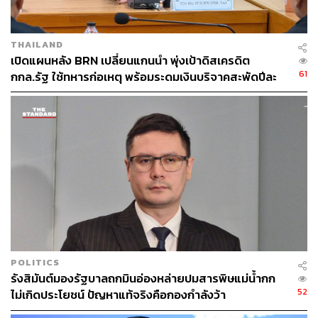
THAILAND
เปิดแผนหลัง BRN เปลี่ยนแกนนำ พุ่งเป้าดิสเครดิต
61
กกล.รัฐ ใช้ทหารก่อเหตุ พร้อมระดมเงินบริจาคสะพัดปีละ
2,000 ล้านบาท
POLITICS
รังสิมันต์มองรัฐบาลถกมินอ่องหล่ายปมสารพิษแม่น้ำกก
52
ไม่เกิดประโยชน์ ปัญหาแท้จริงคือกองกำลังว้า