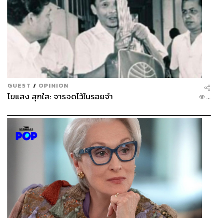
GUEST
/
OPINION
ไขแสง สุกใส: จารจดไว้ในรอยจำ
...