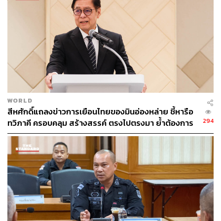
THE STANDARD TEAM
กองบรรณาธิการ THE STANDARD
WORLD
สีหศักดิ์แถลงข่าวการเยือนไทยของมินอ่องหล่าย ชี้หารือ
294
ทวิภาคี ครอบคลุม สร้างสรรค์ ตรงไปตรงมา ย้ำต้องการ
ให้เมียนมากลับสู่อาเซียน