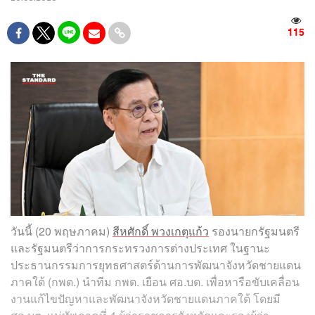
115
วันนี้ (20 พฤษภาคม)
สีหศักดิ์ พวงเกตุแก้ว
รองนายกรัฐมนตรี
และรัฐมนตรีว่าการกระทรวงการต่างประเทศ ในฐานะ
ประธานกรรมการยุทธศาสตร์ด้านการพัฒนาจังหวัดชายแดน
ภาคใต้ (กพต.) นำทีม กพต. เยือน ศอ.บต. เพื่อหารือขับเคลื่อน
งานแก้ไขปัญหาและพัฒนาจังหวัดชายแดนภาคใต้ โดยมี