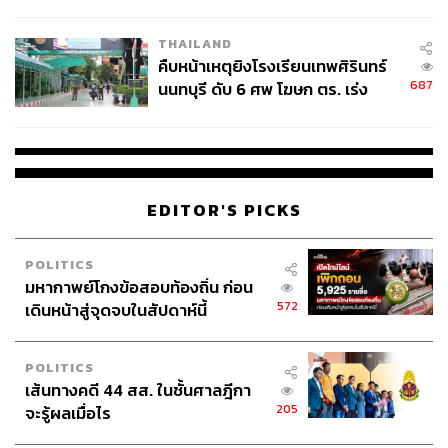
THAILAND
คืบหน้าเหตุยิงโรงเรียนเทพศิรินทร์
687
นนทบุรี ดับ 6 ศพ โฆษก ตร. เร่ง
สอบปมขโมยปืนปู่ก่อเหตุ
EDITOR'S PICKS
POLITICS
มหากาพย์โกงข้อสอบท้องถิ่น ก่อน
572
เดินหน้าสู่จุดจบในสัปดาห์นี้
POLITICS
เส้นทางคดี 44 สส. ในชั้นศาลฎีกา
205
จะรู้ผลเมื่อไร