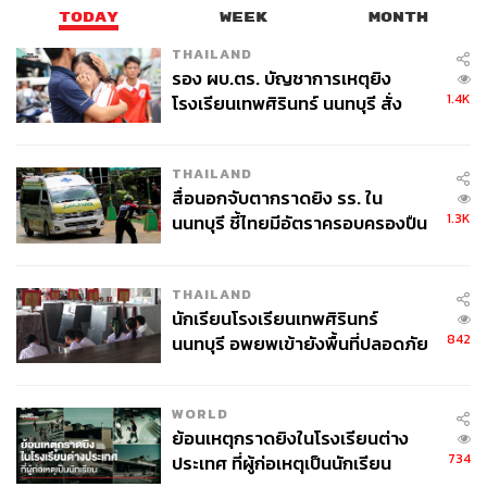
TODAY
WEEK
MONTH
THAILAND
รอง ผบ.ตร. บัญชาการเหตุยิง
1.4K
โรงเรียนเทพศิรินทร์ นนทบุรี สั่ง
ค้นหา 2 รอบยืนยันไร้คนติดค้าง พบ
ศพปู่-ย่าที่บ้านพักผู้ก่อเหตุ
THAILAND
สื่อนอกจับตากราดยิง รร. ใน
1.3K
นนทบุรี ชี้ไทยมีอัตราครอบครองปืน
สูงในระดับต้นของภูมิภาค
THAILAND
นักเรียนโรงเรียนเทพศิรินทร์
842
นนทบุรี อพยพเข้ายังพื้นที่ปลอดภัย
ชั่วคราว หลังเหตุใช้อาวุธปืนภายใน
โรงเรียนคลี่คลาย
WORLD
ย้อนเหตุกราดยิงในโรงเรียนต่าง
734
ประเทศ ที่ผู้ก่อเหตุเป็นนักเรียน