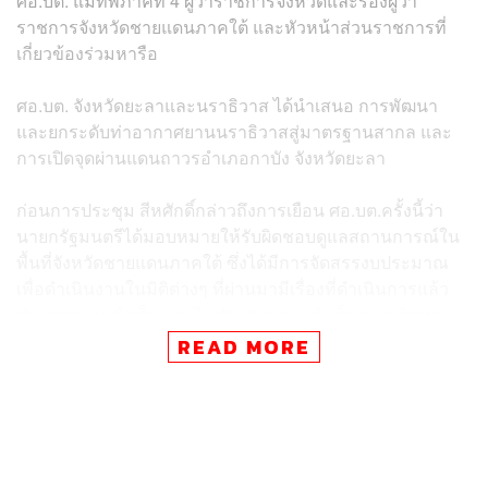
ศอ.บต. แม่ทัพภาคที่ 4 ผู้ว่าราชการจังหวัดและรองผู้ว่า
ราชการจังหวัดชายแดนภาคใต้ และหัวหน้าส่วนราชการที่
เกี่ยวข้องร่วมหารือ
ศอ.บต. จังหวัดยะลาและนราธิวาส ได้นำเสนอ การพัฒนา
และยกระดับท่าอากาศยานนราธิวาสสู่มาตรฐานสากล และ
การเปิดจุดผ่านแดนถาวรอำเภอกาบัง จังหวัดยะลา
ก่อนการประชุม สีหศักดิ์กล่าวถึงการเยือน ศอ.บต.ครั้งนี้ว่า
นายกรัฐมนตรีได้มอบหมายให้รับผิดชอบดูแลสถานการณ์ใน
พื้นที่จังหวัดชายแดนภาคใต้ ซึ่งได้มีการจัดสรรงบประมาณ
เพื่อดำเนินงานในมิติต่างๆ ที่ผ่านมามีเรื่องที่ดำเนินการแล้ว
ประสบความสำเร็จ และไม่ประสบความสำเร็จ การเดินทาง
มาครั้งนี้จึงต้องการรับฟังปัญหา มิติการพัฒนา ความมั่นคง
READ MORE
ด้านการเจรจา และการยกระดับอัตลักษณ์ ความยุติธรรม
ความเป็นธรรมในจังหวัดชายแดนภาคใต้ทุกมิติ
ด้าน ศอ.บต. ในฐานะฝ่ายเลขานุการ กพต. รายงานผลการ
ดำเนินงานการแก้ไขปัญหาและพัฒนาจังหวัดชายแดนภาค