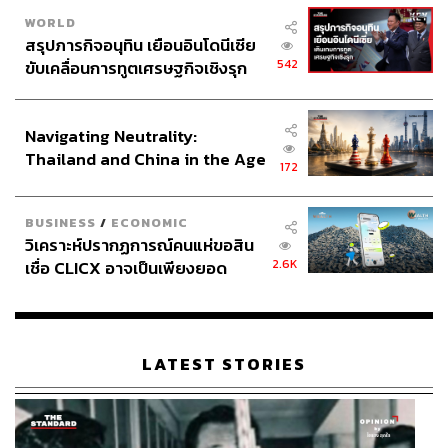
WORLD
สรุปภารกิจอนุทิน เยือนอินโดนีเซีย
542
ขับเคลื่อนการทูตเศรษฐกิจเชิงรุก
ประกาศหุ้นส่วนยุทธศาสตร์ไทย –
อินโดนีเซีย
Navigating Neutrality:
Thailand and China in the Age
172
of a New Global Order
BUSINESS
/
ECONOMIC
วิเคราะห์ปรากฏการณ์คนแห่ขอสิน
2.6K
เชื่อ CLICX อาจเป็นเพียงยอด
ภูเขาน้ำแข็ง ของปัญหาหนี้ครัว
เรือนไทยที่ถูกซุกไว้
LATEST STORIES