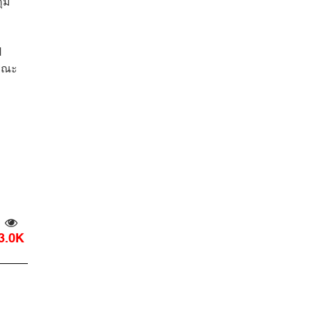
ุม
ป
ารณะ
3.0K