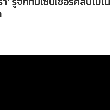
’ รู้จักทีมเซนเซอร์คลิปโป๊ในเ
า