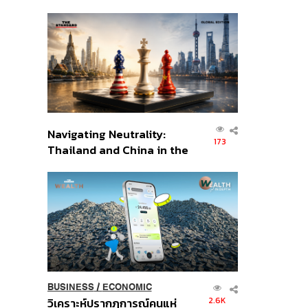
เศรษฐกิจเชิงรุก ประกาศหุ้น
ส่วนยุทธศาสตร์ไทย –
อินโดนีเซีย
Navigating Neutrality:
173
Thailand and China in the
Age of a New Global
Order
BUSINESS
/
ECONOMIC
2.6K
วิเคราะห์ปรากฏการณ์คนแห่