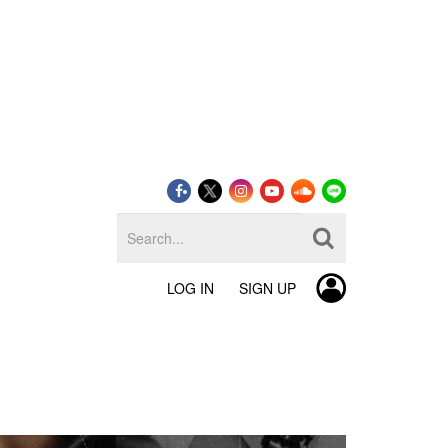
LOG IN
SIGN UP